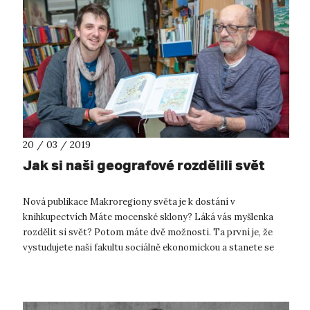
20 / 03 / 2019
Jak si naši geografové rozdělili svět
Nová publikace Makroregiony světa je k dostání v
knihkupectvích Máte mocenské sklony? Láká vás myšlenka
rozdělit si svět? Potom máte dvě možnosti. Ta první je, že
vystudujete naši fakultu sociálně ekonomickou a stanete se
politiky a političkami či jej...