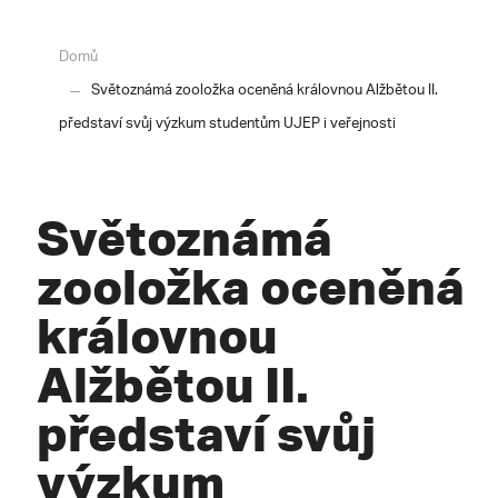
Domů
Světoznámá zooložka oceněná královnou Alžbětou II.
představí svůj výzkum studentům UJEP i veřejnosti
Světoznámá
zooložka oceněná
královnou
Alžbětou II.
představí svůj
výzkum