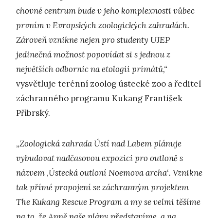
chovné centrum bude v jeho komplexnosti vůbec
prvním v Evropských zoologických zahradách.
Zároveň vznikne nejen pro studenty UJEP
jedinečná možnost popovídat si s jednou z
největších odbornic na etologii primátů,“
vysvětluje terénní zoolog ústecké zoo a ředitel
záchranného programu Kukang František
Příbrský.
„
Zoologická zahrada Ústí nad Labem plánuje
vybudovat nadčasovou expozici pro outloně s
názvem
,
Ústecká outloní Noemova archa
‘
. Vznikne
tak přímé propojení se záchranným projektem
The Kukang Rescue Program a my se velmi těšíme
na to, že Anně naše plány představíme, a na