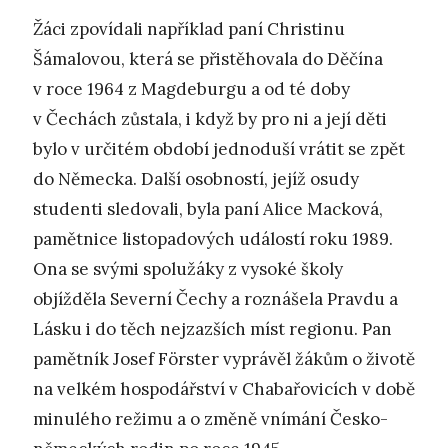
Žáci zpovídali například paní Christinu
Šámalovou, která se přistěhovala do Děčína
v roce 1964 z Magdeburgu a od té doby
v Čechách zůstala, i když by pro ni a její děti
bylo v určitém období jednoduší vrátit se zpět
do Německa. Další osobností, jejíž osudy
studenti sledovali, byla paní Alice Macková,
pamětnice listopadových událostí roku 1989.
Ona se svými spolužáky z vysoké školy
objížděla Severní Čechy a roznášela Pravdu a
Lásku i do těch nejzazších míst regionu. Pan
pamětník Josef Förster vyprávěl žákům o životě
na velkém hospodářství v Chabařovicích v době
minulého režimu a o změně vnímání Česko-