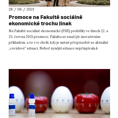
28 / 06 / 2021
Promoce na Fakultě sociálně
ekonomické trochu jinak
Na Fakultě sociálně ekonomické (FSE) proběhly ve dnech 22. a
23. června 2021 promoce. Fakulta se snaží jít inovativním
příkladem, a to i ve chvíli, kdy je nutné přizpůsobit se aktuální
„covidové“ situaci. Neboť nynější situace nepřispívala k
uskuteč...