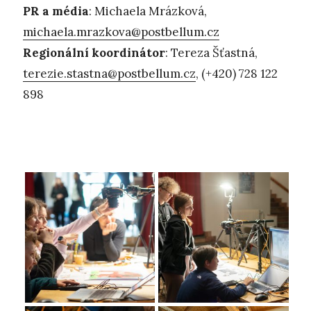
PR a média
: Michaela Mrázková,
michaela.mrazkova@postbellum.cz
Regionální koordinátor
: Tereza Šťastná,
terezie.stastna@postbellum.cz
, (+420) 728 122
898