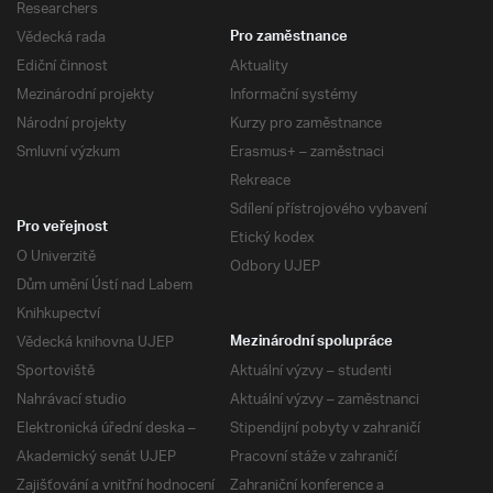
Researchers
Vědecká rada
Pro zaměstnance
Ediční činnost
Aktuality
Mezinárodní projekty
Informační systémy
Národní projekty
Kurzy pro zaměstnance
Smluvní výzkum
Erasmus+ – zaměstnaci
Rekreace
Sdílení přístrojového vybavení
Pro veřejnost
Etický kodex
O Univerzitě
Odbory UJEP
Dům umění Ústí nad Labem
Knihkupectví
Vědecká knihovna UJEP
Mezinárodní spolupráce
Sportoviště
Aktuální výzvy – studenti
Nahrávací studio
Aktuální výzvy – zaměstnanci
Elektronická úřední deska –
Stipendijní pobyty v zahraničí
Akademický senát UJEP
Pracovní stáže v zahraničí
Zajišťování a vnitřní hodnocení
Zahraniční konference a