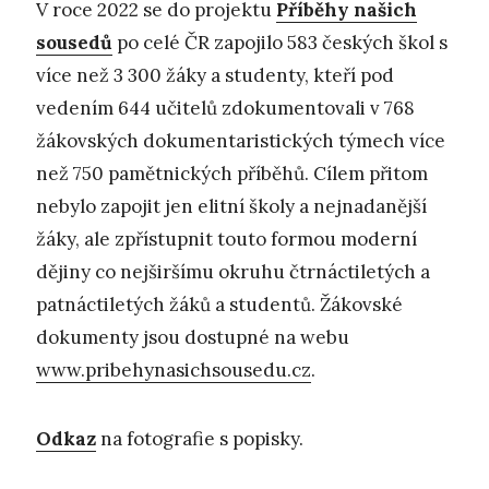
V roce 2022 se do projektu
Příběhy našich
sousedů
po celé ČR zapojilo 583 českých škol s
více než 3 300 žáky a studenty, kteří pod
vedením 644 učitelů zdokumentovali v 768
žákovských dokumentaristických týmech více
než 750 pamětnických příběhů. Cílem přitom
nebylo zapojit jen elitní školy a nejnadanější
žáky, ale zpřístupnit touto formou moderní
dějiny co nejširšímu okruhu čtrnáctiletých a
patnáctiletých žáků a studentů. Žákovské
dokumenty jsou dostupné na webu
www.pribehynasichsousedu.cz
.
Odkaz
na fotografie s popisky.