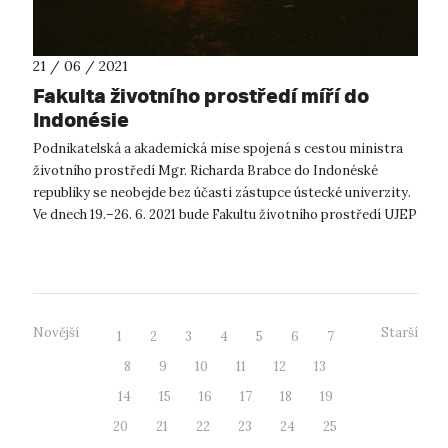
21 / 06 / 2021
Fakulta životního prostředí míří do
Indonésie
Podnikatelská a akademická mise spojená s cestou ministra
životního prostředí Mgr. Richarda Brabce do Indonéské
republiky se neobejde bez účasti zástupce ústecké univerzity.
Ve dnech 19.–26. 6. 2021 bude Fakultu životního prostředí UJEP
v české dele...
Novější
Starší
1
2
3
4
5
6
7
8
9
10
11
12
13
14
15
16
17
18
19
20
21
22
23
24
25