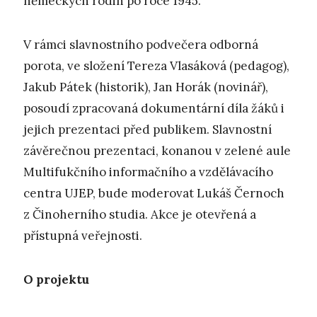
německých rodin po roce 1945.
V rámci slavnostního podvečera odborná
porota, ve složení Tereza Vlasáková (pedagog),
Jakub Pátek (historik), Jan Horák (novinář),
posoudí zpracovaná dokumentární díla žáků i
jejich prezentaci před publikem. Slavnostní
závěrečnou prezentaci, konanou v zelené aule
Multifukčního informačního a vzdělávacího
centra UJEP, bude moderovat Lukáš Černoch
z Činoherního studia. Akce je otevřená a
přístupná veřejnosti.
O projektu