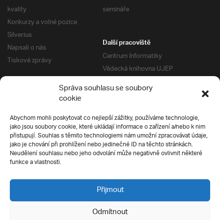
kvality
semináře
Konkurzy a volné pozice
Silverius
Další pracoviště
Napsali o nás
Centrum Informatiky
Tiskové zprávy
Vědecká knihovna UJEP
Správa kolejí a menz
Správa souhlasu se soubory
Univerzitní centrum podpory
Pro absolventy
cookie
Klub absolventů
Abychom mohli poskytovat co nejlepší zážitky, používáme technologie,
Silverius
jako jsou soubory cookie, které ukládají informace o zařízení a/nebo k nim
Pro uchazeče
přistupují. Souhlas s těmito technologiemi nám umožní zpracovávat údaje,
Přijímací řízení
jako je chování při prohlížení nebo jedinečné ID na těchto stránkách.
Neudělení souhlasu nebo jeho odvolání může negativně ovlivnit některé
E-prihlaska
Ochrana soukromí
funkce a vlastnosti.
Podmínky přijímacího řízení
Přípravné kurzy
Přijmout
Odmítnout