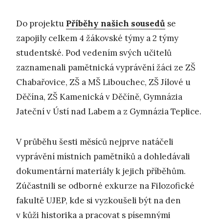
Do projektu
Příběhy našich sousedů
se
zapojily celkem 4 žákovské týmy a 2 týmy
studentské. Pod vedením svých učitelů
zaznamenali pamětnická vyprávění žáci ze ZŠ
Chabařovice, ZŠ a MŠ Libouchec, ZŠ Jílové u
Děčína, ZŠ Kamenická v Děčíně, Gymnázia
Jateční v Ústí nad Labem a z Gymnázia Teplice.
V průběhu šesti měsíců nejprve natáčeli
vyprávění místních pamětníků a dohledávali
dokumentární materiály k jejich příběhům.
Zúčastnili se odborné exkurze na Filozofické
fakultě UJEP, kde si vyzkoušeli být na den
v kůži historika a pracovat s písemnými