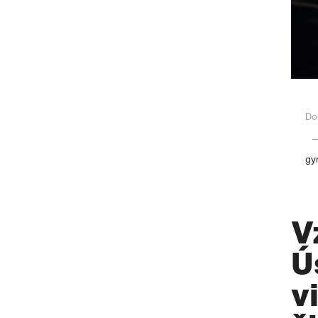
Do
gy
V
Ú
v