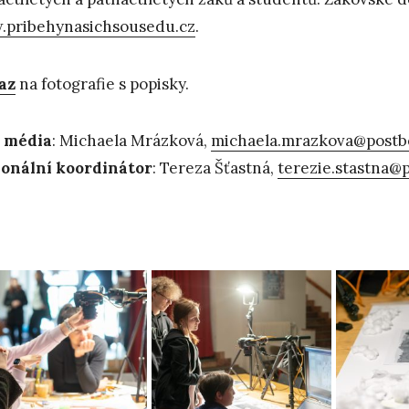
pribehynasichsousedu.cz
.
az
na fotografie s popisky.
 média
: Michaela Mrázková,
michaela.mrazkova@postb
onální koordinátor
: Tereza Šťastná,
terezie.stastna@