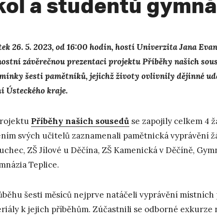
kol a studentů gymnáz
tek 26. 5. 2023, od 16:00 hodin, hostí Univerzita Jana Ev
nostní závěrečnou prezentaci projektu Příběhy našich sou
ínky šesti pamětníků, jejichž životy ovlivnily dějinné udál
í Ústeckého kraje.
rojektu
Příběhy našich sousedů
se zapojily celkem 4 
ním svých učitelů zaznamenali pamětnická vyprávění žá
uchec, ZŠ Jílové u Děčína, ZŠ Kamenická v Děčíně, Gymn
mnázia Teplice.
ůběhu šesti měsíců nejprve natáčeli vyprávění místníc
riály k jejich příběhům. Zúčastnili se odborné exkurze n