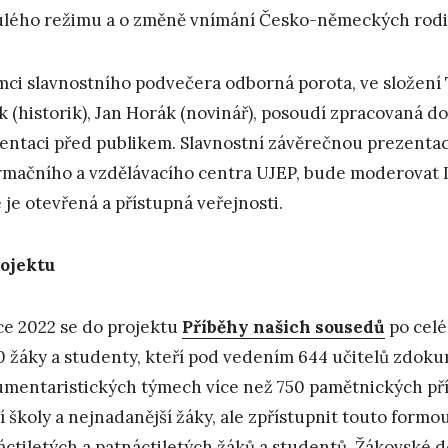
lého režimu a o změně vnímání Česko-německých rodin
mci slavnostního podvečera odborná porota, ve složení
k (historik), Jan Horák (novinář), posoudí zpracovaná do
entaci před publikem. Slavnostní závěrečnou prezentac
rmačního a vzdělávacího centra UJEP, bude moderovat 
 je otevřená a přístupná veřejnosti.
ojektu
ce 2022 se do projektu
Příběhy našich sousedů
po celé
0 žáky a studenty, kteří pod vedením 644 učitelů zdok
mentaristických týmech více než 750 pamětnických příb
ní školy a nejnadanější žáky, ale zpřístupnit touto for
áctiletých a patnáctiletých žáků a studentů. Žákovsk