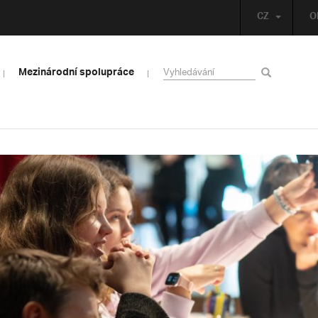
CZ
O
Mezinárodní spolupráce