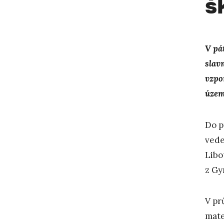
š
V pá
slav
vzpom
územ
Do p
vede
Libo
z Gy
V pr
mate