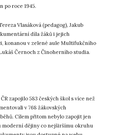
 po roce 1945.
 Tereza Vlasáková (pedagog), Jakub
kumentární díla žáků i jejich
i, konanou v zelené aule Multifukčního
Lukáš Černoch z Činoherního studia.
 ČR zapojilo 583 českých škol s více než
umentovali v 768 žákovských
ěhů. Cílem přitom nebylo zapojit jen
mou moderní dějiny co nejširšímu okruhu
é dokumenty jsou dostupné na webu