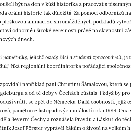
oušeli být na den v kůži historika a pracovat s písemným
da orální historie tak důležitá. Za pomoci odborníků na
 ploškovou animaci ze shromážděných podkladů vytvořil
staví odborné i široké veřejnosti právě na slavnostní z
nových dnech.
 pamětníky, jejichž osudy žáci a studenti zpracovávali, je
ěhů
,“ říká regionální koordinátorka pořádající společnos
 zpovídali například paní Christinu Šámalovou, která se 
gdeburgu a od té doby v Čechách zůstala, i když by pro n
oduší vrátit se zpět do Německa. Další osobností, jejíž o
ová, pamětnice listopadových událostí roku 1989. Ona s
žděla Severní Čechy a roznášela Pravdu a Lásku i do těc
tník Josef Förster vyprávěl žákům o životě na velkém h