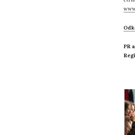
www.
Odk
PR a
Regi