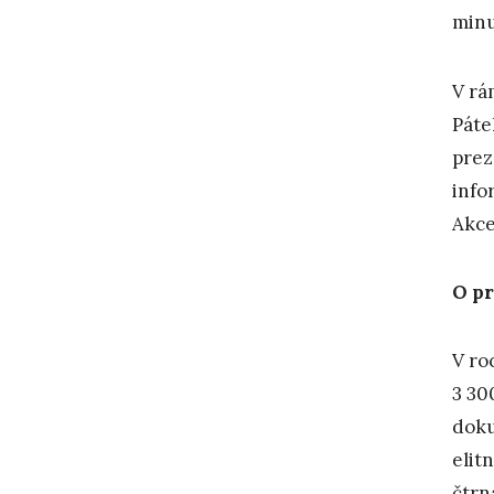
minu
V rá
Páte
prez
info
Akce
O pr
V ro
3 30
doku
elit
čtrn