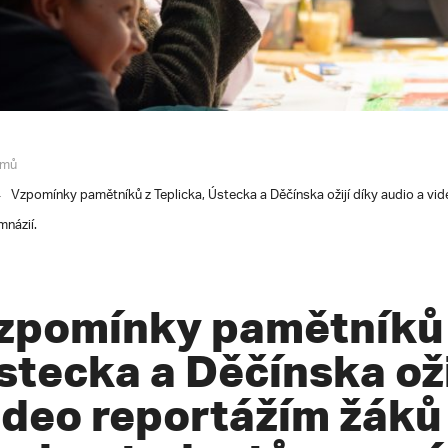
mů
Vzpomínky pamětníků z Teplicka, Ústecka a Děčínska ožijí díky audio a vid
mnázií.
zpomínky pamětníků z
stecka a Děčínska oži
ideo reportážím žáků