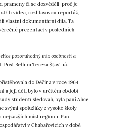
i prameny či se dozvěděli, proč je
 střih videa, rozhlasovou reportáž,
i vlastní dokumentární díla. Ta
ávěrečné prezentaci v posledních
 velice pozoruhodný mix osobností a
ti Post Bellum Tereza Šťastná.
přistěhovala do Děčína v roce 1964
i a její děti bylo v určitém období
sudy studenti sledovali, byla paní Alice
e svými spolužáky z vysoké školy
h nejzazších míst regionu. Pan
ospodářství v Chabařovicích v době