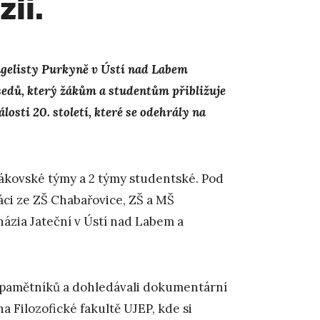
ií.
angelisty Purkyně v Ústí nad Labem
sedů, který žákům a studentům přibližuje
osti 20. století, které se odehrály na
žákovské týmy a 2 týmy studentské. Pod
ci ze ZŠ Chabařovice, ZŠ a MŠ
ázia Jateční v Ústí nad Labem a
h pamětníků a dohledávali dokumentární
a Filozofické fakultě UJEP, kde si