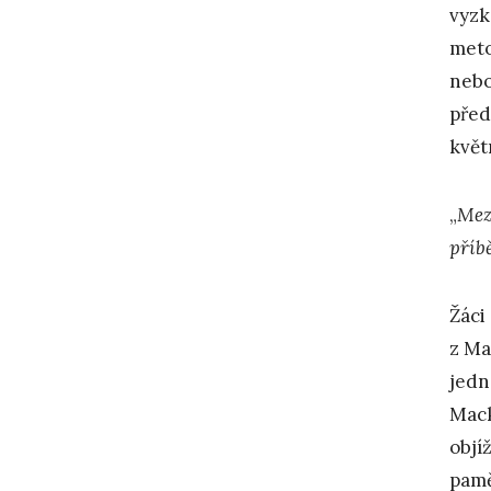
vyzk
meto
nebo
před
květ
„
Mezi
příb
Žáci
z Ma
jedn
Mack
objí
pamě