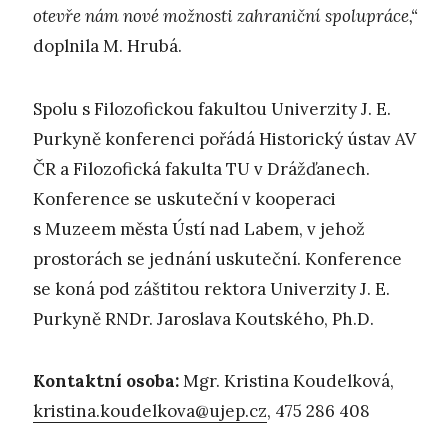
otevře nám nové možnosti zahraniční spolupráce,“
doplnila M. Hrubá.
Spolu s Filozofickou fakultou Univerzity J. E.
Purkyně konferenci pořádá Historický ústav AV
ČR a Filozofická fakulta TU v Drážďanech.
Konference se uskuteční v kooperaci
s Muzeem města Ústí nad Labem, v jehož
prostorách se jednání uskuteční. Konference
se koná pod záštitou rektora Univerzity J. E.
Purkyně RNDr. Jaroslava Koutského, Ph.D.
Kontaktní osoba:
Mgr. Kristina Koudelková,
kristina.koudelkova@ujep.cz
, 475 286 408