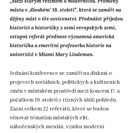
„Mezi starým režimem a modernitou. Proměny
města v ,dlouhém‘ 18. století“, která se zaměří na
dějiny měst v éře osvícenství. Přednášet přijedou
historici a historičky z osmi evropských zemí,
vstupní referát přednese významná americká
historička a emeritní profesorka historie na
univerzitě v Miami Mary Lindeman.
Jednání konference se zaměří na diskusi o
projevech sociálních, politických a kulturních
změn v městském prostředí mezi koncem 17. a
počátkem 19. století z různých úhlů pohledu.
Zazní celkem 22 referátů, které se budou
věnovat tématům městských elit,
náboženských menšin, vzniku moderní