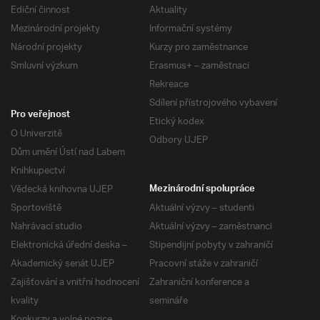
Ediční činnost
Aktuality
Mezinárodní projekty
Informační systémy
Národní projekty
Kurzy pro zaměstnance
Smluvní výzkum
Erasmus+ – zaměstnaci
Rekreace
Sdílení přístrojového vybavení
Pro veřejnost
Etický kodex
O Univerzitě
Odbory UJEP
Dům umění Ústí nad Labem
Knihkupectví
Vědecká knihovna UJEP
Mezinárodní spolupráce
Sportoviště
Aktuální výzvy – studenti
Nahrávací studio
Aktuální výzvy – zaměstnanci
Elektronická úřední deska –
Stipendijní pobyty v zahraničí
Akademický senát UJEP
Pracovní stáže v zahraničí
Zajišťování a vnitřní hodnocení
Zahraniční konference a
kvality
semináře
Konkurzy a volné pozice