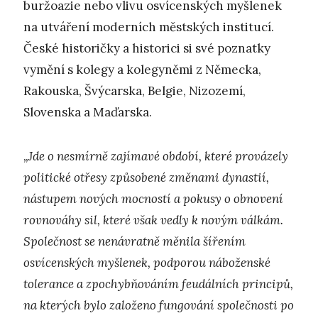
buržoazie nebo vlivu osvícenských myšlenek
na utváření moderních městských institucí.
České historičky a historici si své poznatky
vymění s kolegy a kolegyněmi z Německa,
Rakouska, Švýcarska, Belgie, Nizozemí,
Slovenska a Maďarska.
„Jde o nesmírně zajímavé období, které provázely
politické otřesy způsobené změnami dynastií,
nástupem nových mocností a pokusy o obnovení
rovnováhy sil, které však vedly k novým válkám.
Společnost se nenávratně měnila šířením
osvícenských myšlenek, podporou náboženské
tolerance a zpochybňováním feudálních principů,
na kterých bylo založeno fungování společnosti po