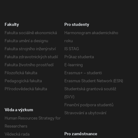
Fakulty
Pro studenty
Fakulta sociálně ekonomická
Harmonogram akademického
Fakulta umění a designu
roku
Fakulta strojního inženýrství
IS STAG
Fakulta zdravotnických studií
Průkaz studenta
Fakulta životního prostředí
E-learning
Filozofická fakulta
Erasmus+ – studenti
Pedagogická fakulta
Erasmus Student Network (ESN)
Přírodovědecká fakulta
Studentská grantová soutěž
(SVV)
Finanční podpora studentů
Věda a výzkum
Stravování a ubytování
Human Resources Strategy for
Researchers
Vědecká rada
Pro zaměstnance