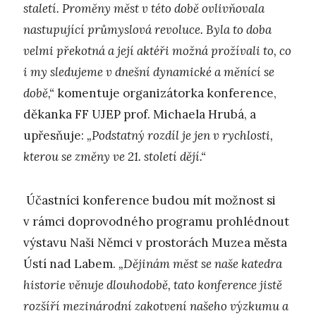
staletí. Proměny měst v této době ovlivňovala
nastupující průmyslová revoluce. Byla to doba
velmi překotná a její aktéři možná prožívali to, co
i my sledujeme v dnešní dynamické a měnící se
době,“
komentuje organizátorka konference,
děkanka FF UJEP prof. Michaela Hrubá, a
upřesňuje:
„Podstatný rozdíl je jen v rychlosti,
kterou se změny ve 21. století dějí.“
Účastníci konference budou mít možnost si
v rámci doprovodného programu prohlédnout
výstavu Naši Němci v prostorách Muzea města
Ústí nad Labem.
„Dějinám měst se naše katedra
historie věnuje dlouhodobě, tato konference jistě
rozšíří mezinárodní zakotvení našeho výzkumu a