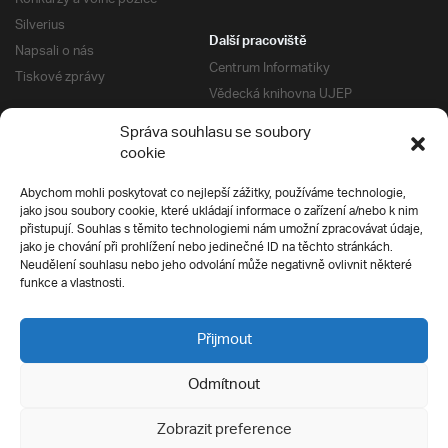
Silverius
Další pracoviště
Napsali o nás
Centrum Informatiky
Tiskové zprávy
Vědecká knihovna UJEP
Správa kolejí a menz
Správa souhlasu se soubory
Univerzitní centrum podpory
Pro absolventy
cookie
Klub absolventů
Abychom mohli poskytovat co nejlepší zážitky, používáme technologie,
Silverius
jako jsou soubory cookie, které ukládají informace o zařízení a/nebo k nim
Pro uchazeče
přistupují. Souhlas s těmito technologiemi nám umožní zpracovávat údaje,
Přijímací řízení
jako je chování při prohlížení nebo jedinečné ID na těchto stránkách.
Neudělení souhlasu nebo jeho odvolání může negativně ovlivnit některé
E-prihlaska
Ochrana soukromí
funkce a vlastnosti.
Podmínky přijímacího řízení
Přípravné kurzy
Přijmout
Odmítnout
Všechna práva vyhrazena
Zobrazit preference