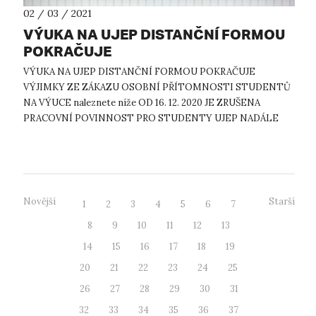
02 / 03 / 2021
VÝUKA NA UJEP DISTANČNÍ FORMOU
POKRAČUJE
VÝUKA NA UJEP DISTANČNÍ FORMOU POKRAČUJE
VÝJIMKY ZE ZÁKAZU OSOBNÍ PŘÍTOMNOSTI STUDENTŮ
NA VÝUCE naleznete níže OD 16. 12. 2020 JE ZRUŠENA
PRACOVNÍ POVINNOST PRO STUDENTY UJEP NADÁLE
PLATÍ ZÁKAZ UBYTOVÁNÍ NA KOLEJÍCH, AVŠAK TAKÉ S
VÝJIMKAMI ...
Novější
Starší
1
2
3
4
5
6
7
8
9
10
11
12
13
14
15
16
17
18
19
20
21
22
23
24
25
26
27
28
29
30
31
32
33
34
35
36
37