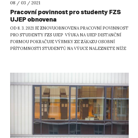
08 / 03 / 2021
Pracovní povinnost pro studenty FZS
UJEP obnovena
OD 8. 3. 2021 JE ZNOVUOBNOVENA PRACOVNÍ POVINNOST
PRO STUDENTY FZS UJEP VÝUKA NA UJEP DISTANČNÍ
FORMOU POKRAČUJE VÝJIMKY ZE ZÁKAZU OSOBNÍ
PŘÍTOMNOSTI STUDENTŮ NA VÝUCE NALEZNETE NÍŽE
NADÁLE PLATÍ ZÁKAZ UBYTOVÁNÍ NA KOLEJÍCH, AVŠAK
TAKÉ S VÝJI...