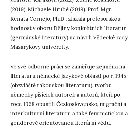
Žďárové-Karasové (2022), Zdeně Kolečkové
(2019), Michaele Hrubé (2018). Prof. Mgr.
Renata Cornejo, Ph.D., získala profesorskou
hodnost v oboru Dějiny konkrétních literatur
(germánské literatury) na návrh Vědecké rady
Masarykovy univerzity.
Ve své odborné práci se zaměřuje zejména na
literaturu německé jazykové oblasti po r. 1945
(obzvláště rakouskou literaturu), tvorbu
německy píšících autorek a autorů, kteří po
roce 1968 opustili Československo, migrační a
interkulturní literaturu a také feministickou a
genderově orientovanou literární vědu.