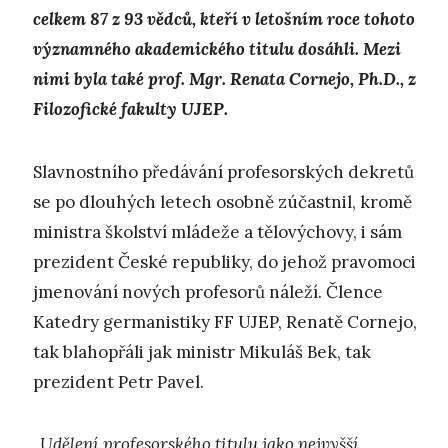
celkem 87 z 93 vědců, kteří v letošním roce tohoto
významného akademického titulu dosáhli. Mezi
nimi byla také prof. Mgr. Renata Cornejo, Ph.D., z
Filozofické fakulty UJEP.
Slavnostního předávání profesorských dekretů
se po dlouhých letech osobně zúčastnil, kromě
ministra školství mládeže a tělovýchovy, i sám
prezident České republiky, do jehož pravomoci
jmenování nových profesorů náleží. Člence
Katedry germanistiky FF UJEP, Renatě Cornejo,
tak blahopřáli jak ministr Mikuláš Bek, tak
prezident Petr Pavel.
„Udělení profesorského titulu jako nejvyšší