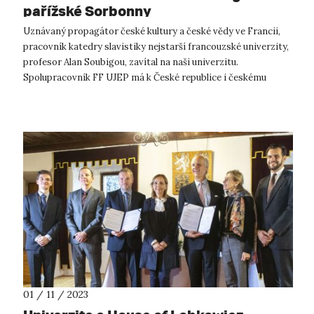
pařížské Sorbonny
Uznávaný propagátor české kultury a české vědy ve Francii,
pracovník katedry slavistiky nejstarší francouzské univerzity,
profesor Alan Soubigou, zavítal na naši univerzitu.
Spolupracovník FF UJEP má k České republice i českému
jazyku ty nejlepší profe...
01 / 11 / 2023