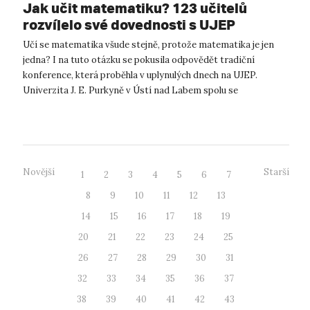
Jak učit matematiku? 123 učitelů
rozvíjelo své dovednosti s UJEP
Učí se matematika všude stejně, protože matematika je jen
jedna? I na tuto otázku se pokusila odpovědět tradiční
konference, která proběhla v uplynulých dnech na UJEP.
Univerzita J. E. Purkyně v Ústí nad Labem spolu se
Společností učitelů matematiky...
Novější
Starší
1
2
3
4
5
6
7
8
9
10
11
12
13
14
15
16
17
18
19
20
21
22
23
24
25
26
27
28
29
30
31
32
33
34
35
36
37
38
39
40
41
42
43