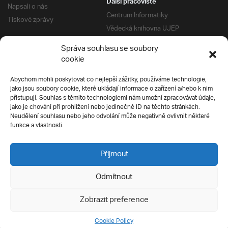
Další pracoviště
Napsali o nás
Centrum Informatiky
Tiskové zprávy
Vědecká knihovna UJEP
Správa kolejí a menz
Správa souhlasu se soubory
Univerzitní centrum podpory
Pro absolventy
cookie
Klub absolventů
Abychom mohli poskytovat co nejlepší zážitky, používáme technologie,
Silverius
jako jsou soubory cookie, které ukládají informace o zařízení a/nebo k nim
Pro uchazeče
přistupují. Souhlas s těmito technologiemi nám umožní zpracovávat údaje,
Přijímací řízení
jako je chování při prohlížení nebo jedinečné ID na těchto stránkách.
Neudělení souhlasu nebo jeho odvolání může negativně ovlivnit některé
E-prihlaska
Ochrana soukromí
funkce a vlastnosti.
Podmínky přijímacího řízení
Přípravné kurzy
Přijmout
Odmítnout
Všechna práva vyhrazena
Zobrazit preference
Cookie Policy