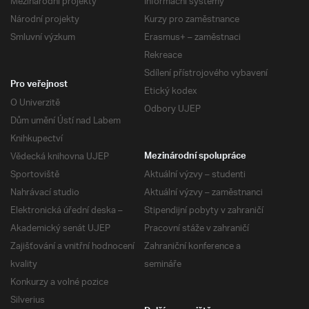
Mezinárodní projekty
Informační systémy
Národní projekty
Kurzy pro zaměstnance
Smluvní výzkum
Erasmus+ – zaměstnaci
Rekreace
Sdílení přístrojového vybavení
Pro veřejnost
Etický kodex
O Univerzitě
Odbory UJEP
Dům umění Ústí nad Labem
Knihkupectví
Vědecká knihovna UJEP
Mezinárodní spolupráce
Sportoviště
Aktuální výzvy – studenti
Nahrávací studio
Aktuální výzvy – zaměstnanci
Elektronická úřední deska –
Stipendijní pobyty v zahraničí
Akademický senát UJEP
Pracovní stáže v zahraničí
Zajišťování a vnitřní hodnocení
Zahraniční konference a
kvality
semináře
Konkurzy a volné pozice
Silverius