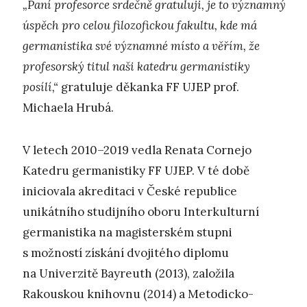
„Paní profesorce srdečně gratuluji, je to významný
úspěch pro celou filozofickou fakultu, kde má
germanistika své významné místo a věřím, že
profesorský titul naši katedru germanistiky
posílí,“
gratuluje děkanka FF UJEP prof.
Michaela Hrubá.
V letech 2010–2019 vedla Renata Cornejo
Katedru germanistiky FF UJEP. V té době
iniciovala akreditaci v České republice
unikátního studijního oboru Interkulturní
germanistika na magisterském stupni
s možností získání dvojitého diplomu
na Univerzitě Bayreuth (2013), založila
Rakouskou knihovnu (2014) a Metodicko-