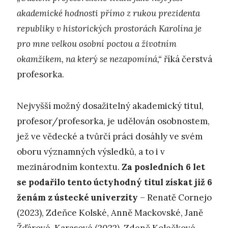
akademické hodnosti přímo z rukou prezidenta
republiky v historických prostorách Karolína je
pro mne velkou osobní poctou a životním
okamžikem, na který se nezapomíná,“
říká čerstvá
profesorka.
Nejvyšší možný dosažitelný akademický titul,
profesor/profesorka, je udělován osobnostem,
jež ve vědecké a tvůrčí práci dosáhly ve svém
oboru významných výsledků, a to i v
mezinárodním kontextu.
Za posledních 6 let
se podařilo tento úctyhodný titul získat již 6
ženám z ústecké univerzity
– Renatě Cornejo
(2023), Zdeňce Kolské, Anně Mackovské, Janě