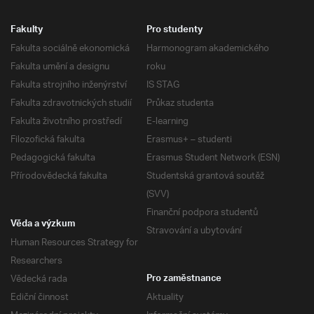
Fakulty
Pro studenty
Fakulta sociálně ekonomická
Harmonogram akademického
Fakulta umění a designu
roku
Fakulta strojního inženýrství
IS STAG
Fakulta zdravotnických studií
Průkaz studenta
Fakulta životního prostředí
E-learning
Filozofická fakulta
Erasmus+ – studenti
Pedagogická fakulta
Erasmus Student Network (ESN)
Přírodovědecká fakulta
Studentská grantová soutěž
(SVV)
Finanční podpora studentů
Věda a výzkum
Stravování a ubytování
Human Resources Strategy for
Researchers
Vědecká rada
Pro zaměstnance
Ediční činnost
Aktuality