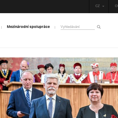
CZ
O
Mezinárodní spolupráce