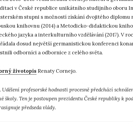
ditaci v České republice unikátního studijního oboru I
sterském stupni s možností získání dvojitého diplomu na
uskou knihovnu (2014) a Metodicko-didaktickou kniho
ckého jazyka a interkulturního vzdělávání (2017). V ro
řádala dosud největší germanistickou konferenci konan
stnili odborníci a odbornice z celého světa.
rný životopis
Renaty Cornejo.
. Udělení profesorské hodnosti procesně předchází schvále
ké školy. Ten je postoupen prezidentu České republiky k po
rasignuje předseda vlády.