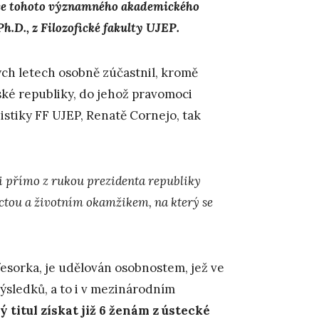
 roce tohoto významného akademického
Ph.D., z Filozofické fakulty UJEP.
ch letech osobně zúčastnil, kromě
ské republiky, do jehož pravomoci
stiky FF UJEP, Renatě Cornejo, tak
i přímo z rukou prezidenta republiky
octou a životním okamžikem, na který se
esorka, je udělován osobnostem, jež ve
ýsledků, a to i v mezinárodním
 titul získat již 6 ženám z ústecké