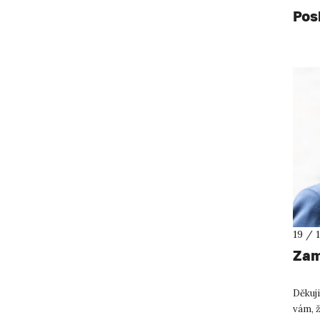
Pos
19 / 
Zam
Děkuji
vám, ž