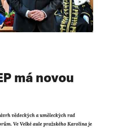
JEP má novou
 návrh vědeckých a uměleckých rad
rům. Ve Velké aule pražského Karolina je