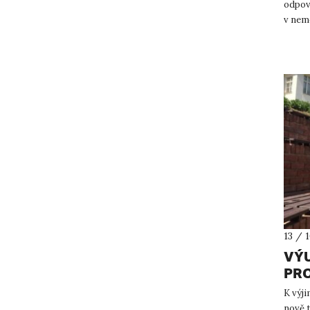
odpov
v nemo
těžké..
13 / 
VÝU
PRO
K výj
nově 