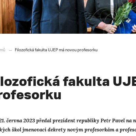
mů
Filozofická fakulta UJEP má novou profesorku
ilozofická fakulta U
rofesorku
21. června 2023 předal prezident republiky Petr Pavel na
kých škol jmenovací dekrety novým profesorkám a profeso