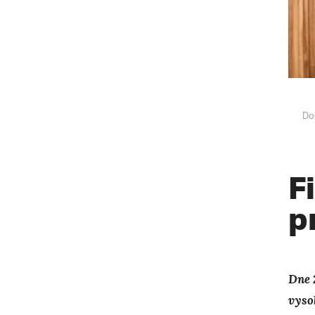
Do
F
p
Dne 
vyso