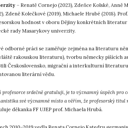
erzity
– Renatě Cornejo (2023), Zdeňce Kolské, Anně 
2), Zdeně Kolečkové (2019), Michaele Hrubé (2018). Prof.
esorskou hodnost v oboru Dějiny konkrétních literatur
cké rady Masarykovy univerzity.
vé odborné práci se zaměřuje zejména na literaturu něm
vláště rakouskou literaturu), tvorbu německy píšících a
tili Československo, migrační a interkulturní literatur
ntovanou literární vědu.
í profesorce srdečně gratuluji, je to významný úspěch pro c
anistika své významné místo a věřím, že profesorský titul n
uluje děkanka FF UJEP prof. Michaela Hrubá.
tech 2010–2019 vedla Renata Cornejo Katedru germanisti