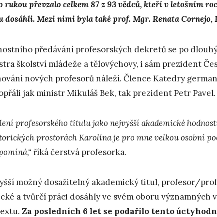
ho rukou převzalo celkem 87 z 93 vědců, kteří v letošním
lu dosáhli. Mezi nimi byla také prof. Mgr. Renata Cornejo, 
nostního předávání profesorských dekretů se po dlouhý
stra školství mládeže a tělovýchovy, i sám prezident Če
ování nových profesorů náleží. Člence Katedry germani
opřáli jak ministr Mikuláš Bek, tak prezident Petr Pavel.
lení profesorského titulu jako nejvyšší akademické hodnost
storických prostorách Karolína je pro mne velkou osobní p
pomíná,“
říká čerstvá profesorka.
yšší možný dosažitelný akademický titul, profesor/prof
cké a tvůrčí práci dosáhly ve svém oboru významných v
extu.
Za posledních 6 let se podařilo tento úctyhodný