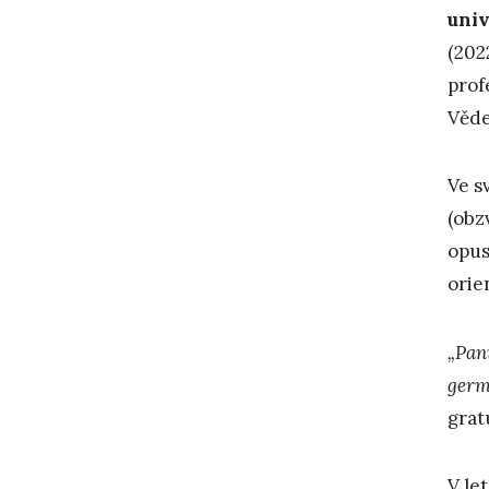
univ
(202
prof
Věde
Ve s
(obz
opus
orie
„Pan
germ
grat
V le