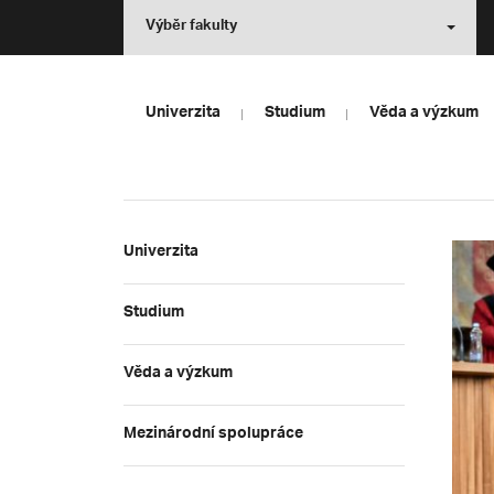
Výběr fakulty
Univerzita
Studium
Věda a výzkum
Univerzita
Studium
Věda a výzkum
Mezinárodní spolupráce