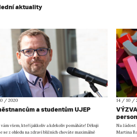
lední aktuality
10 / 2020
14 / 10 /
ěstnancům a studentům UJEP
VÝZVA:
person
nemocn
 vám všem, kteří jakkoliv a kdekoliv pomáháte! Děkuji
Na žádost 
e se z ohledu na zdraví bližních chováte maximálně
Martina Ba