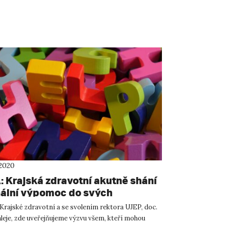
 2020
 Krajská zdravotní akutně shání
ální výpomoc do svých
ic. Můžete pomoci i vy?
Krajské zdravotní a se svolením rektora UJEP, doc.
leje, zde uveřejňujeme výzvu všem, kteří mohou