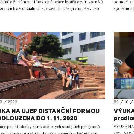
ědně a že vám není lhostejná práce lékařů a zdravotníků
pomoci. ↓↓
cnicích a v sociálních zařízeních. Děkuji vám, že v této
společnosti
.
žádos...
10 / 2020
09 / 10 /
KA NA UJEP DISTANČNÍ FORMOU
VÝUKA
DLOUŽENA DO 1. 11. 2020
prodlo
imce pro studenty zdravotnických studijních programů
VÝUKA NA 
také výjimka pro studenty vykonávající pedagogickou
2020 NOVĚ 