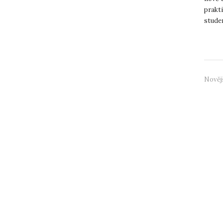
prakt
stude
roční
Nověj