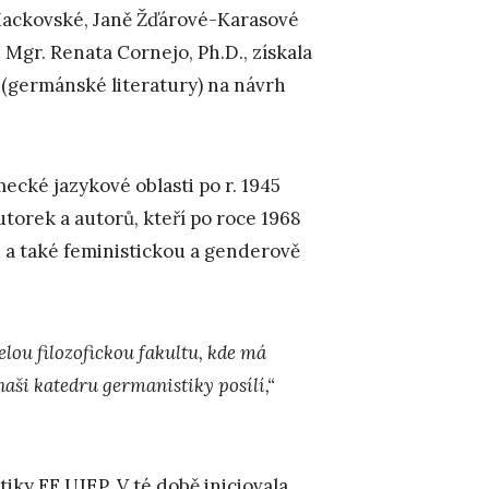
Mackovské, Janě Žďárové-Karasové
 Mgr. Renata Cornejo, Ph.D., získala
 (germánské literatury) na návrh
ecké jazykové oblasti po r. 1945
utorek a autorů, kteří po roce 1968
u a také feministickou a genderově
elou filozofickou fakultu, kde má
aši katedru germanistiky posílí,“
ky FF UJEP. V té době iniciovala