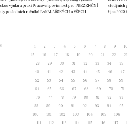
ickou výuku a praxi Pracovní povinnost pro PREZENČNÍ
studijních
nty posledních ročníků BAKALÁŘSKÝCH a VŠECH
října 2020 
ků MAGISTERSKÝCH PROGR...
do 25. ...
ší
1
2
3
4
5
6
7
8
9
1
15
16
17
18
19
20
21
22
2
28
29
30
31
32
33
34
35
40
41
42
43
44
45
46
47
52
53
54
55
56
57
58
59
64
65
66
67
68
69
70
71
76
77
78
79
80
81
82
83
88
89
90
91
92
93
94
95
100
101
102
103
104
105
106
111
112
113
114
115
116
117