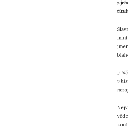
z je
titu
Slav
mini
jmen
blah
„Udě
v hi
neza
Nejv
věde
kont