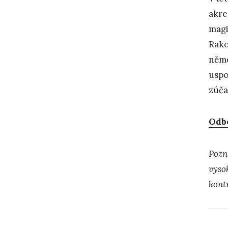
akre
magi
Rako
něme
uspo
zúča
Odbo
Pozn
vyso
kont