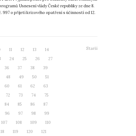
 programů Usnesení vlády České republiky ze dne 8.
č. 997 o přijetí krizového opatření s účinností od 12.
Starší
0
11
12
13
14
3
24
25
26
27
36
37
38
39
48
49
50
51
60
61
62
63
72
73
74
75
84
85
86
87
96
97
98
99
107
108
109
110
118
119
120
121