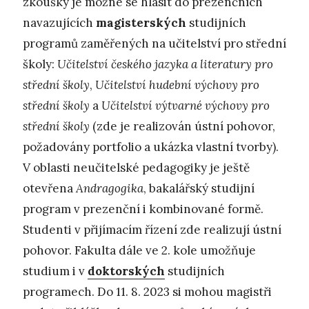
zkoušky je možné se hlásit do prezenčních
navazujících
magisterských
studijních
programů zaměřených na učitelství pro střední
školy:
Učitelství českého jazyka a literatury pro
střední školy
,
Učitelství hudební výchovy pro
střední školy
a
Učitelství výtvarné výchovy pro
střední školy
(zde je realizován ústní pohovor,
požadovány portfolio a ukázka vlastní tvorby).
V oblasti neučitelské pedagogiky je ještě
otevřena
Andragogika
, bakalářský studijní
program v prezenční i kombinované formě.
Studenti v přijímacím řízení zde realizují ústní
pohovor. Fakulta dále ve 2. kole umožňuje
studium i v
doktorských
studijních
programech. Do 11. 8. 2023 si mohou magistři