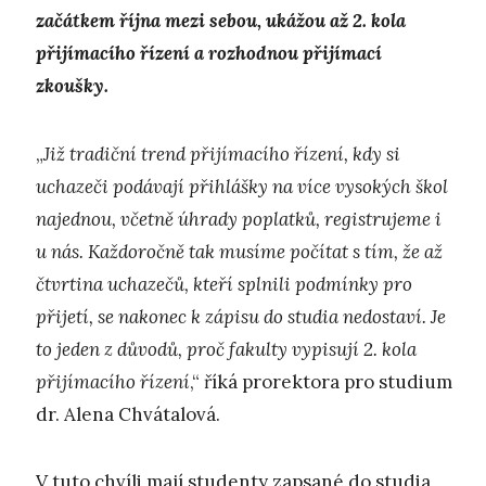
začátkem října mezi sebou, ukážou až 2. kola
přijímacího řízení a rozhodnou přijímací
zkoušky.
„
Již tradiční trend přijímacího řízení, kdy si
uchazeči podávají přihlášky na více vysokých škol
najednou, včetně úhrady poplatků, registrujeme i
u nás. Každoročně tak musíme počítat s tím, že až
čtvrtina uchazečů, kteří splnili podmínky pro
přijetí, se nakonec k zápisu do studia nedostaví. Je
to jeden z důvodů, proč fakulty vypisují 2. kola
přijímacího řízení
,“ říká prorektora pro studium
dr. Alena Chvátalová.
V tuto chvíli mají studenty zapsané do studia