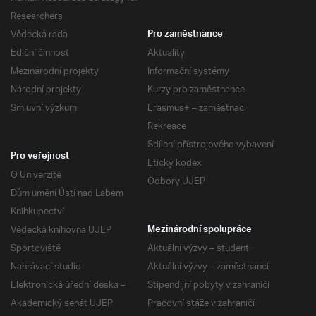
Researchers
Vědecká rada
Pro zaměstnance
Ediční činnost
Aktuality
Mezinárodní projekty
Informační systémy
Národní projekty
Kurzy pro zaměstnance
Smluvní výzkum
Erasmus+ – zaměstnaci
Rekreace
Sdílení přístrojového vybavení
Pro veřejnost
Etický kodex
O Univerzitě
Odbory UJEP
Dům umění Ústí nad Labem
Knihkupectví
Vědecká knihovna UJEP
Mezinárodní spolupráce
Sportoviště
Aktuální výzvy – studenti
Nahrávací studio
Aktuální výzvy – zaměstnanci
Elektronická úřední deska –
Stipendijní pobyty v zahraničí
Akademický senát UJEP
Pracovní stáže v zahraničí