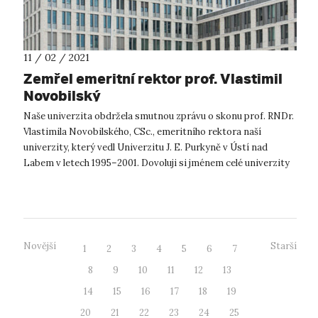
11 / 02 / 2021
Zemřel emeritní rektor prof. Vlastimil
Novobilský
Naše univerzita obdržela smutnou zprávu o skonu prof. RNDr.
Vlastimila Novobilského, CSc., emeritního rektora naší
univerzity, který vedl Univerzitu J. E. Purkyně v Ústí nad
Labem v letech 1995–2001. Dovoluji si jménem celé univerzity
vyzdvihnout hodno...
Novější
Starší
1
2
3
4
5
6
7
8
9
10
11
12
13
14
15
16
17
18
19
20
21
22
23
24
25