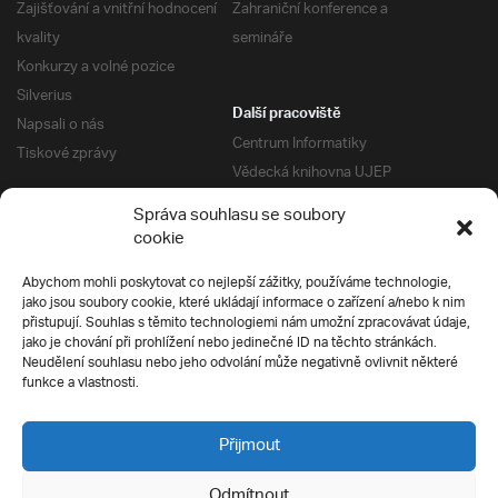
Zajišťování a vnitřní hodnocení
Zahraniční konference a
kvality
semináře
Konkurzy a volné pozice
Silverius
Další pracoviště
Napsali o nás
Centrum Informatiky
Tiskové zprávy
Vědecká knihovna UJEP
Správa kolejí a menz
Správa souhlasu se soubory
Univerzitní centrum podpory
Pro absolventy
cookie
Klub absolventů
Abychom mohli poskytovat co nejlepší zážitky, používáme technologie,
Silverius
jako jsou soubory cookie, které ukládají informace o zařízení a/nebo k nim
Pro uchazeče
přistupují. Souhlas s těmito technologiemi nám umožní zpracovávat údaje,
Přijímací řízení
jako je chování při prohlížení nebo jedinečné ID na těchto stránkách.
Neudělení souhlasu nebo jeho odvolání může negativně ovlivnit některé
E-prihlaska
Ochrana soukromí
funkce a vlastnosti.
Podmínky přijímacího řízení
Přípravné kurzy
Přijmout
Odmítnout