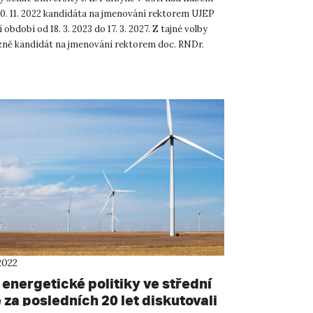
 30. 11. 2022 kandidáta na jmenování rektorem UJEP
 období od 18. 3. 2023 do 17. 3. 2027. Z tajné volby
ězně kandidát na jmenování rektorem doc. RNDr.
2022
energetické politiky ve střední
za posledních 20 let diskutovali