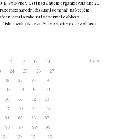
i z Česka a Rakouska
J. E. Purkyně v Ústí nad Labem organizovala dne 21.
 Praze mezinárodní diskusní seminář, na kterém
přední čeští a rakouští odborníci v oblasti
 Diskutovali, jak se změnily priority a cíle v oblasti
...
Starší
0
11
12
13
14
3
24
25
26
27
36
37
38
39
48
49
50
51
60
61
62
63
72
73
74
75
84
85
86
87
96
97
98
99
107
108
109
110