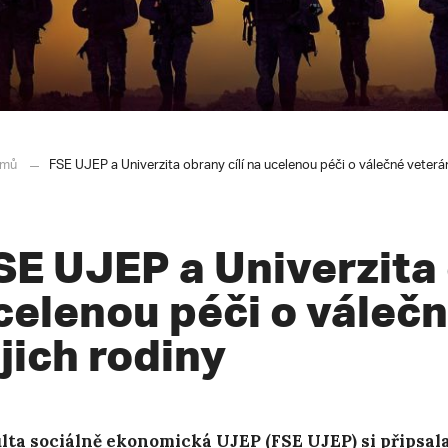
mů
FSE UJEP a Univerzita obrany cílí na ucelenou péči o válečné veterán
SE UJEP a Univerzita 
celenou péči o válečn
ejich rodiny
lta sociálně ekonomická UJEP (FSE UJEP) si připsala 