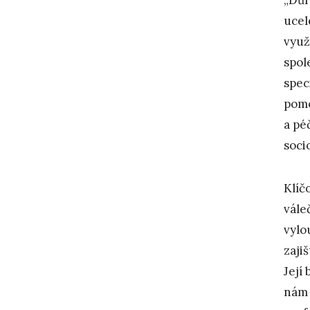
ucel
využ
spol
spec
pomo
a pé
soci
Klíč
vále
vylo
zaji
Její
nám 