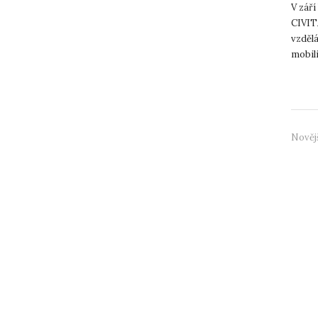
V září
CIVIT
vzděl
mobili
slavila
Nověj