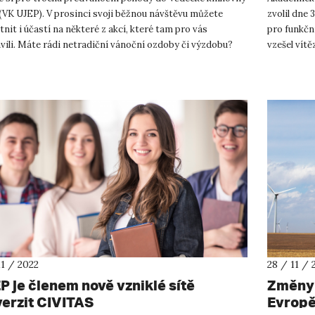
(VK UJEP). V prosinci svoji běžnou návštěvu můžete
zvolil dne
tnit i účastí na některé z akcí, které tam pro vás
pro funkční
vili. Máte rádi netradiční vánoční ozdoby či výzdobu?
vzešel vít
uchem tv...
Jaroslav...
11 / 2022
28 / 11 / 
P je členem nově vzniklé sítě
Změny 
verzit CIVITAS
Evropě 