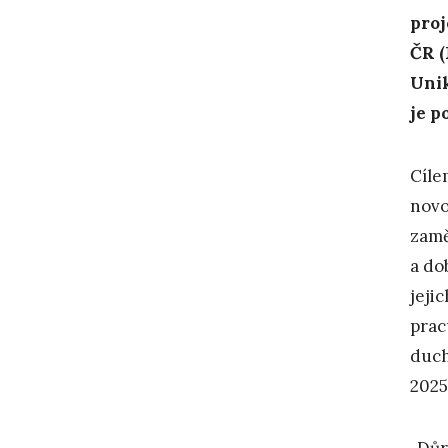
proj
ČR (
Unik
je p
Cíle
novo
zam
a do
jeji
prac
duch
2025
„Důr