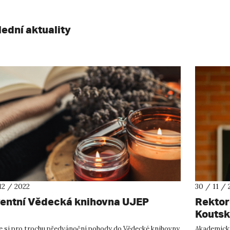
lední aktuality
12 / 2022
30 / 11 / 
entní Vědecká knihovna UJEP
Rektor
Kouts
te si pro trochu předvánoční pohody do Vědecké knihovny
Akademický