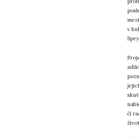
prof
posl
mezi
v ku
Spey
Proj
adik
pozn
jeji
skut
nabí
či r
život