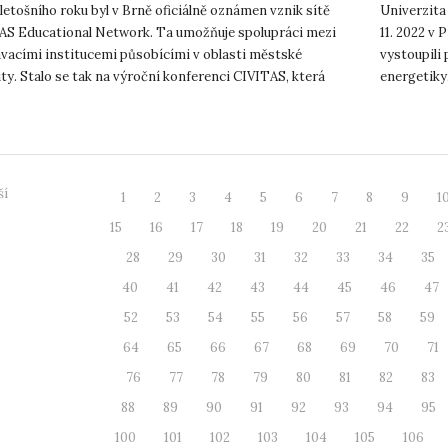
expert
 letošního roku byl v Brně oficiálně oznámen vznik sítě
Univerzita 
AS Educational Network. Ta umožňuje spolupráci mezi
11. 2022 v
ávacími institucemi působícími v oblasti městské
vystoupili 
ty. Stalo se tak na výroční konferenci CIVITAS, která
energetiky.
 již 20. výr...
energetické
ší
1
2
3
4
5
6
7
8
9
1
15
16
17
18
19
20
21
22
2
28
29
30
31
32
33
34
35
40
41
42
43
44
45
46
47
52
53
54
55
56
57
58
59
64
65
66
67
68
69
70
71
76
77
78
79
80
81
82
83
88
89
90
91
92
93
94
95
100
101
102
103
104
105
106