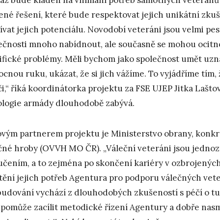
ené řešení, které bude respektovat jejich unikátní zkuše
ívat jejich potenciálu. Novodobí veteráni jsou velmi pe
ečnosti mnoho nabídnout, ale současně se mohou ocitnout
ifické problémy. Měli bychom jako společnost umět uzna
cnou ruku, ukázat, že si jich vážíme. To vyjádříme tím
či,“ říká koordinátorka projektu za FSE UJEP Jitka Lašt
ologie armády dlouhodobě zabývá.
ovým partnerem projektu je Ministerstvo obrany, konk
čné hroby (OVVH MO ČR). „Váleční veteráni jsou jedno
učením, a to zejména po skončení kariéry v ozbrojených
štění jejich potřeb Agentura pro podporu válečných veter
 budování vychází z dlouhodobých zkušeností s péčí o tut
pomůže zacílit metodické řízení Agentury a dobře nas