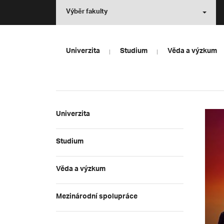
Výběr fakulty
Univerzita
Studium
Věda a výzkum
Univerzita
Studium
Věda a výzkum
Mezinárodní spolupráce