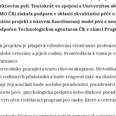
ektovém poli. Tentokrát ve spojení s Univerzitou 
MO ČR) získala podporu v oblasti zkvalitnění péče o 
átní projekt s názvem
Koordinovaný model péče o novo
odpořen Technologickou agenturou ČR v rámci Pro
m projektu je přispět k vybudování všestranné profesioná
dobé veterány a jejich rodiny. Prostředkem k tomu je 
ěstnance
brovolníky pracující s touto cílovou skupinou. Metodik
ch rodinných příslušníků a bude reagovat také na zkušen
ují. Její součástí bude sociální poradenství, poradenství v
ovní péče, psychologická podpora nebo dluhové porad
 vytvořen vzdělávací program pro osoby, které s veterán
az bude kladen na vnímání potřeb samotných veteránů a