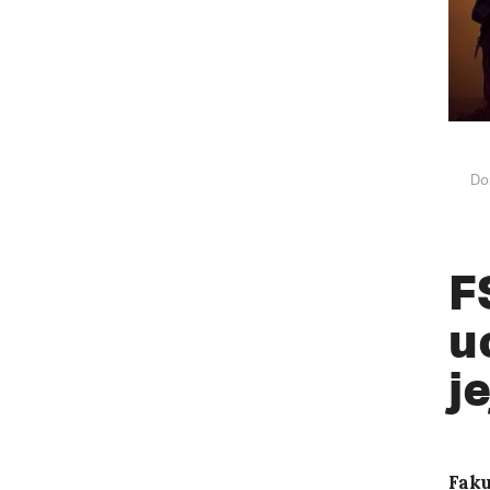
Do
F
u
j
Faku