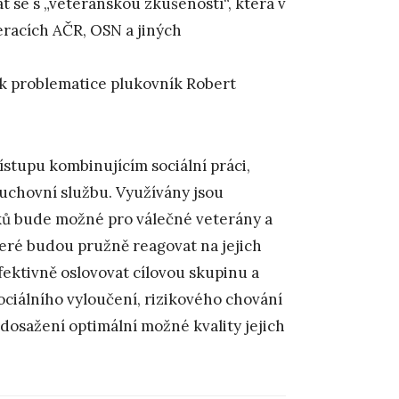
 se s „veteránskou zkušeností“, která v
eracích AČR, OSN a jiných
 k problematice plukovník Robert
ístupu kombinujícím sociální práci,
 duchovní službu. Využívány jsou
ků bude možné pro válečné veterány a
teré budou pružně reagovat na jejich
ktivně oslovovat cílovou skupinu a
sociálního vyloučení, rizikového chování
 dosažení optimální možné kvality jejich