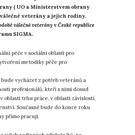
obrany ( UO a Ministerstvem obrany
válečné veterány a jejich rodiny.
dobé válečné veterány v České republice
gramu SIGMA.
lní péče v sociální oblasti pro
vytvoření metodiky péče pro
a bude vycházet z potřeb veteránů a
osti profesionálů, kteří s nimi dosud
 oblasti trhu práce, v oblasti závislostí,
enství. Současně bude do konce roku
y přímo pracují.
 jejich rodinných příslušníků, na