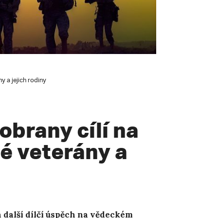
y a jejich rodiny
obrany cílí na
é veterány a
další dílčí ú
spěch na vědeckém