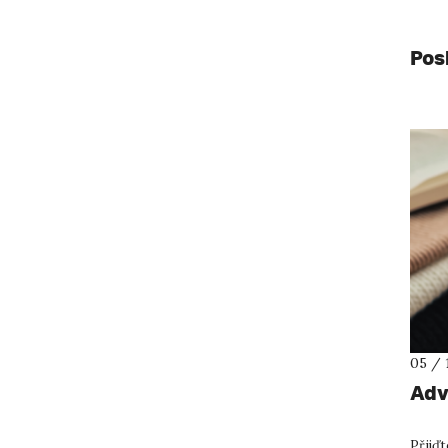
Pos
05 / 
Adv
Přijď