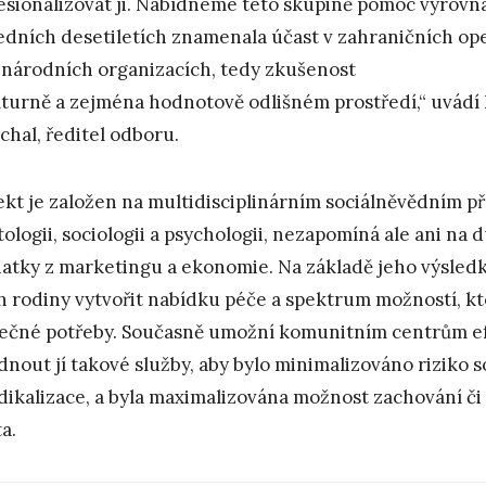
esionalizovat ji. Nabídneme této skupině pomoc vyrovnat
edních desetiletích znamenala účast v zahraničních op
národních organizacích, tedy zkušenost
lturně a zejména hodnotově odlišném prostředí,“ uvádí
chal, ředitel odboru.
ekt je založen na multidisciplinárním sociálněvědním př
tologii, sociologii a psychologii, nezapomíná ale ani na
atky z marketingu a ekonomie. Na základě jeho výsled
ch rodiny vytvořit nabídku péče a spektrum možností, k
ečné potřeby. Současně umožní komunitním centrům efe
dnout jí takové služby, aby bylo minimalizováno riziko 
adikalizace, a byla maximalizována možnost zachování či
a.