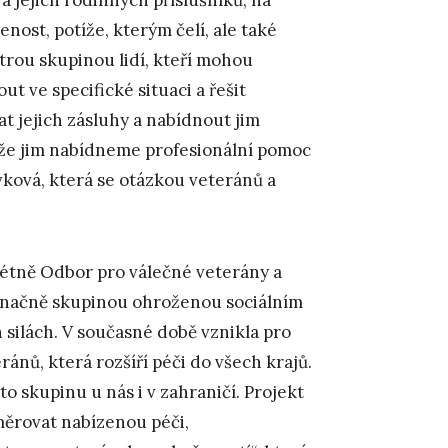
nost, potíže, kterým čelí, ale také
strou skupinou lidí, kteří mohou
 ve specifické situaci a řešit
t jejich zásluhy a nabídnout jim
, že jim nabídneme profesionální pomoc
ovková, která se otázkou veteránů a
rétně Odbor pro válečné veterány a
značně skupinou ohroženou sociálním
 silách. V současné době vznikla pro
ánů, která rozšíří péči do všech krajů.
o skupinu u nás i v zahraničí. Projekt
měrovat nabízenou péči,