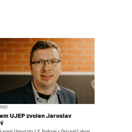
2022
em UJEP zvolen Jaroslav
ký
 senát Univerzity J. E. Purkyně v Ústí nad Labem