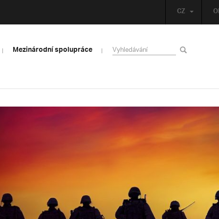
CZ
O
Mezinárodní spolupráce