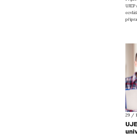
UJEP 
ozvláš
připra
Jste d
29 / 
UJE
uni