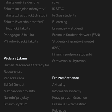
Fakulta umění a designu
roku
Fakulta strojního inženýrství
IS STAG
Fakulta zdravotnických studií
Průkaz studenta
Fakulta životního prostředí
E-learning
Filozofická fakulta
Erasmus+ – studenti
Pedagogická fakulta
Erasmus Student Network (ESN)
Přírodovědecká fakulta
Studentská grantová soutěž
(SVV)
Finanční podpora studentů
Věda a výzkum
Stravování a ubytování
Human Resources Strategy for
Researchers
Vědecká rada
Pro zaměstnance
Ediční činnost
Aktuality
Mezinárodní projekty
Informační systémy
Národní projekty
Kurzy pro zaměstnance
Smluvní výzkum
Erasmus+ – zaměstnaci
Rekreace