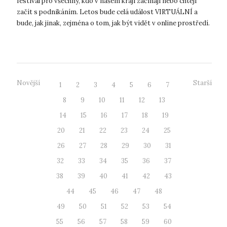
festival pro všechny, kdo v našem kraji začínají nebo chtějí
začít s podnikáním. Letos bude celá událost VIRTUÁLNÍ a
bude, jak jinak, zejména o tom, jak být vidět v online prostředí.
V době, kdy...
Novější
Starší
1
2
3
4
5
6
7
8
9
10
11
12
13
14
15
16
17
18
19
20
21
22
23
24
25
26
27
28
29
30
31
32
33
34
35
36
37
38
39
40
41
42
43
44
45
46
47
48
49
50
51
52
53
54
55
56
57
58
59
60