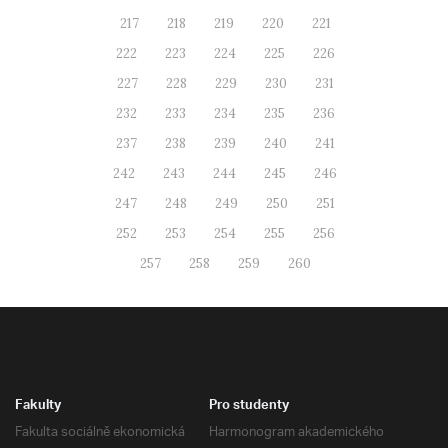
217
218
219
220
221
222
223
224
225
226
227
228
229
230
231
232
233
234
235
236
237
238
239
240
241
242
243
244
245
246
247
248
249
250
251
252
253
254
255
256
257
258
259
260
Fakulty
Pro studenty
Fakulta sociálně ekonomická
Harmonogram akademického