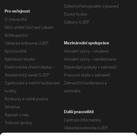
Sdílení přístrojového vybavení
Pro veřejnost
Etický kodex
O Univerzitě
Odbory UJEP
Dům umění Ústí nad Labem
Knihkupectví
Vědecká knihovna UJEP
Mezinárodní spolupráce
Sportoviště
Aktuální výzvy – studenti
Nahrávací studio
Aktuální výzvy – zaměstnanci
Elektronická úřední deska –
Stipendijní pobyty v zahraničí
Akademický senát UJEP
Pracovní stáže v zahraničí
Zajišťování a vnitřní hodnocení
Zahraniční konference a
kvality
semináře
Konkurzy a volné pozice
Silverius
Další pracoviště
Napsali o nás
Centrum Informatiky
Tiskové zprávy
Vědecká knihovna UJEP
Správa kolejí a menz