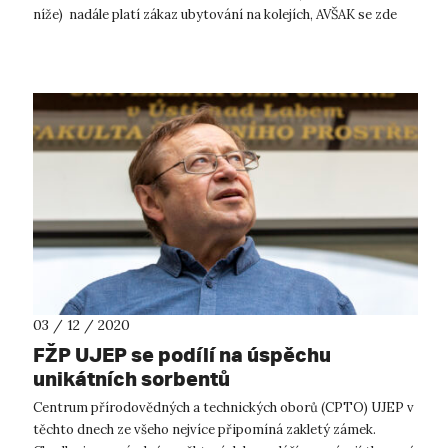
níže) nadále platí zákaz ubytování na kolejích, AVŠAK se zde
UVEDENÝMI VÝJIMKAMI STÁLE TRVÁ praco...
03 / 12 / 2020
FŽP UJEP se podílí na úspěchu
unikátních sorbentů
Centrum přírodovědných a technických oborů (CPTO) UJEP v
těchto dnech ze všeho nejvíce připomíná zakletý zámek.