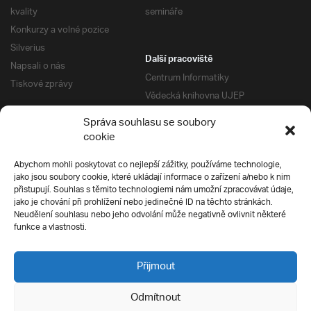
kvality
semináře
Konkurzy a volné pozice
Silverius
Další pracoviště
Napsali o nás
Centrum Informatiky
Tiskové zprávy
Vědecká knihovna UJEP
Správa kolejí a menz
Správa souhlasu se soubory
Univerzitní centrum podpory
Pro absolventy
cookie
Klub absolventů
Abychom mohli poskytovat co nejlepší zážitky, používáme technologie,
Silverius
jako jsou soubory cookie, které ukládají informace o zařízení a/nebo k nim
Pro uchazeče
přistupují. Souhlas s těmito technologiemi nám umožní zpracovávat údaje,
Přijímací řízení
jako je chování při prohlížení nebo jedinečné ID na těchto stránkách.
Neudělení souhlasu nebo jeho odvolání může negativně ovlivnit některé
E-prihlaska
Ochrana soukromí
funkce a vlastnosti.
Podmínky přijímacího řízení
Přípravné kurzy
Přijmout
Odmítnout