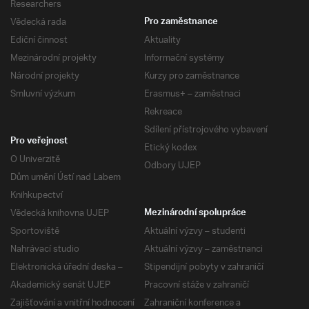
Researchers
Vědecká rada
Pro zaměstnance
Ediční činnost
Aktuality
Mezinárodní projekty
Informační systémy
Národní projekty
Kurzy pro zaměstnance
Smluvní výzkum
Erasmus+ – zaměstnaci
Rekreace
Sdílení přístrojového vybavení
Pro veřejnost
Etický kodex
O Univerzitě
Odbory UJEP
Dům umění Ústí nad Labem
Knihkupectví
Vědecká knihovna UJEP
Mezinárodní spolupráce
Sportoviště
Aktuální výzvy – studenti
Nahrávací studio
Aktuální výzvy – zaměstnanci
Elektronická úřední deska –
Stipendijní pobyty v zahraničí
Akademický senát UJEP
Pracovní stáže v zahraničí
Zajišťování a vnitřní hodnocení
Zahraniční konference a