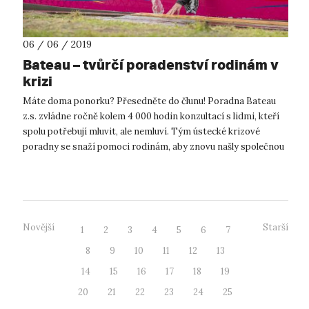
06 / 06 / 2019
Bateau – tvůrčí poradenství rodinám v
krizi
Máte doma ponorku? Přesedněte do člunu! Poradna Bateau
z.s. zvládne ročně kolem 4 000 hodin konzultací s lidmi, kteří
spolu potřebují mluvit, ale nemluví. Tým ústecké krizové
poradny se snaží pomoci rodinám, aby znovu našly společnou
řeč. Takovou, kte...
Novější
Starší
1
2
3
4
5
6
7
8
9
10
11
12
13
14
15
16
17
18
19
20
21
22
23
24
25