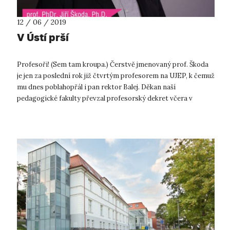
12 / 06 / 2019
V Ústí prší
Profesoři! (Sem tam kroupa.) Čerstvě jmenovaný prof. Škoda
je jen za poslední rok již čtvrtým profesorem na UJEP, k čemuž
mu dnes poblahopřál i pan rektor Balej. Děkan naší
pedagogické fakulty převzal profesorský dekret včera v
Bratislavě z rukou prez...