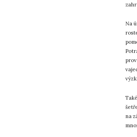
zahr
Na ú
rost
pomo
Potr
prov
vaje
výzk
Tak
šetř
na z
množ