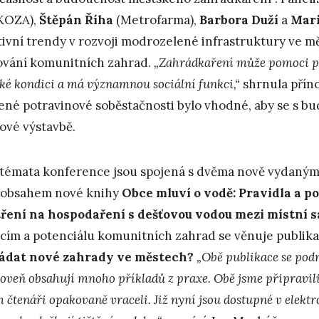
KOZA),
Štěpán Říha
(Metrofarma),
Barbora Duží
a
Mari
tivní trendy v rozvoji modrozelené infrastruktury ve m
vání komunitních zahrad.
„Zahrádkaření může pomoci pr
cké kondici a má významnou sociální funkci,“
shrnula příno
ené potravinové soběstačnosti bylo vhodné, aby se s b
nové výstavbě.
témata konference jsou spojená s dvěma nově vydaným
 obsahem nové knihy
Obce mluví o vodě: Pravidla a 
ření na hospodaření s dešťovou vodou mezi místní 
cím a potenciálu komunitních zahrad se věnuje publik
ádat nové zahrady ve městech?
„Obě publikace se pod
oveň obsahují mnoho příkladů z praxe. Obě jsme připravili 
 čtenáři opakovaně vraceli. Již nyní jsou dostupné v elektr