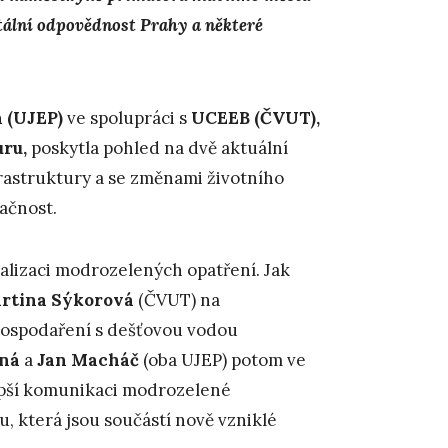
ální odpovědnost Prahy a některé
á
(UJEP)
ve spolupráci s
UCEEB (ČVUT),
ru,
poskytla pohled na dvě aktuální
rastruktury a se změnami životního
ačnost.
ealizaci modrozelených opatření. Jak
rtina Sýkorová
(ČVUT) na
hospodaření s dešťovou vodou
lná
a
Jan Macháč
(oba UJEP) potom ve
lepší komunikaci modrozelené
, která jsou součástí nově vzniklé