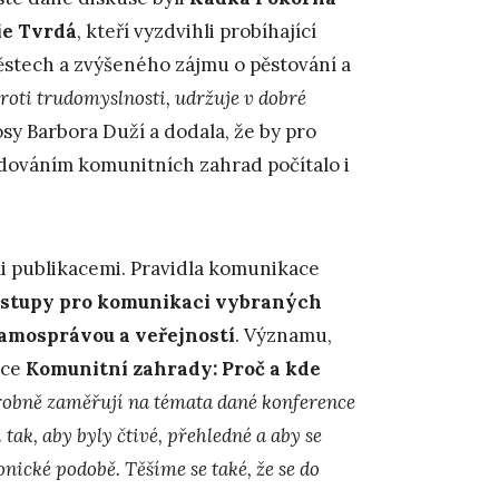
e Tvrdá
, kteří vyzdvihli probíhající
ěstech a zvýšeného zájmu o pěstování a
oti trudomyslnosti, udržuje v dobré
sy Barbora Duží a dodala, že by pro
udováním komunitních zahrad počítalo i
i publikacemi. Pravidla komunikace
postupy pro komunikaci vybraných
samosprávou a veřejností
. Významu,
ace
Komunitní zahrady: Proč a kde
robně zaměřují na témata dané konference
tak, aby byly čtivé, přehledné a aby se
onické podobě. Těšíme se také, že se do