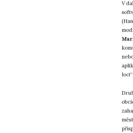
V da
soft
(Han
modr
Mar
komu
nebo
apli
loci
Druh
obcí
zaha
měst
přís