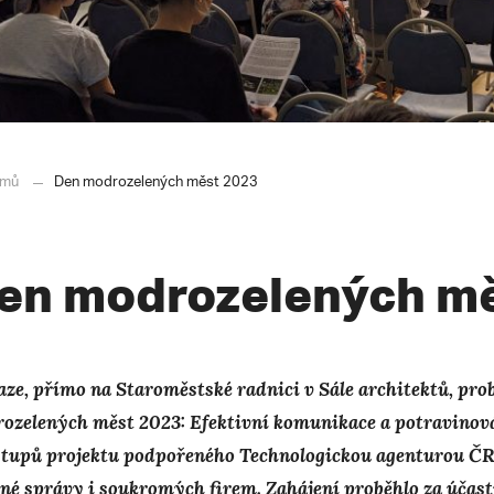
mů
Den modrozelených měst 2023
en modrozelených mě
aze, přímo na Staroměstské radnici v Sále architektů, pro
ozelených měst 2023: Efektivní komunikace a potravinová 
stupů projektu podpořeného Technologickou agenturou ČR,
jné správy i soukromých firem. Zahájení proběhlo za úča