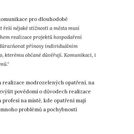
t komunikace pro dlouhodobě
kt řeší nějaké stížnosti a města musí
ěhem realizace projektů hospodaření
zdůrazňovat přínosy individuálním
o, kterému občané důvěřují. Komunikaci, i
émů
.“
h realizace modrozelených opatření, na
 zvýšit povědomí o důvodech realizace
 profesí na místě, kde opatření mají
obě mnoho problémů a pochybností