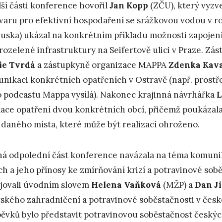
lší části konference hovořil
Jan Kopp
(ZČU), který vyzv
waru pro efektivní hospodaření se srážkovou vodou v 
uska) ukázal na konkrétním příkladu možnosti zapojení
ozelené infrastruktury na Seifertově ulici v Praze. Zá
ie Tvrdá
a zástupkyně organizace MAPPA
Zdenka Kav
nikaci konkrétních opatřeních v Ostravě (např. prostř
 podcastu Mappa vysílá). Nakonec krajinná návrhářka
L
kace opatření dvou konkrétních obcí, přičemž poukázala 
“ daného místa, které může být realizací ohroženo.
á odpolední část konference navázala na téma komunika
ch a jeho přínosy ke zmírňování krizí a potravinové sob
jovali úvodním slovem
Helena Vaňková
(MŽP) a
Dan J
ského zahradničení a potravinové soběstačnosti v čes
pěvků bylo představit potravinovou soběstačnost česk