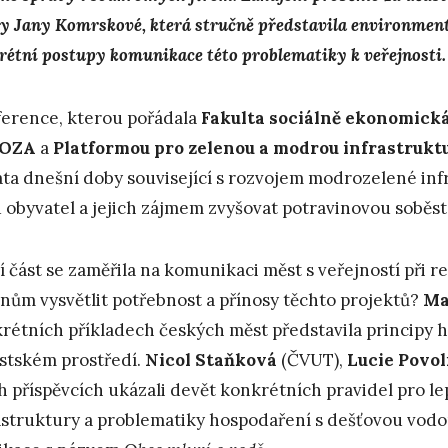
y Jany Komrskové, která stručně představila environment
rétní postupy komunikace této problematiky k veřejnosti.
erence, kterou pořádala
Fakulta sociálně ekonomick
KOZA
a
Platformou pro zelenou a modrou infrastruktu
ta dnešní doby související s rozvojem modrozelené inf
u obyvatel a jejich zájmem zvyšovat potravinovou soběst
í část se zaměřila na komunikaci měst s veřejností při r
nům vysvětlit potřebnost a přínosy těchto projektů?
Ma
rétních příkladech českých měst představila principy 
stském prostředí.
Nicol Staňková
(ČVUT),
Lucie Povo
h příspěvcích ukázali devět konkrétních pravidel pro 
astruktury a problematiky hospodaření s dešťovou vodou