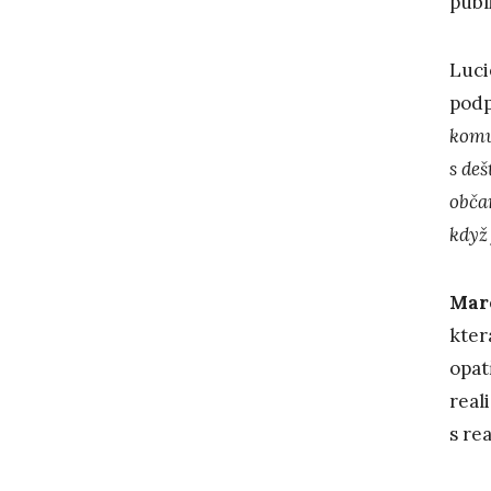
publ
Luci
podp
komu
s de
obča
když
Mar
kter
opat
real
s re