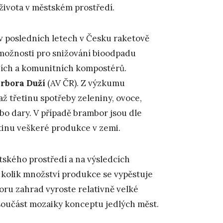
 života v městském prostředí.
v posledních letech v Česku raketově
možnosti pro snižování bioodpadu
ních a komunitních kompostérů.
rbora Duží
(AV ČR). Z výzkumu
ž třetinu spotřeby zeleniny, ovoce,
o dary. V případě brambor jsou dle
inu veškeré produkce v zemi.
tského prostředí a na výsledcích
 kolik množství produkce se vypěstuje
oru zahrad vyroste relativně velké
 součást mozaiky konceptu jedlých měst.