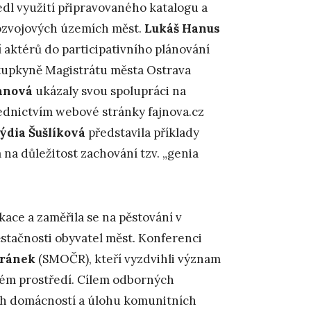
edl využití připravovaného katalogu a
rozvojových územích měst.
Lukáš Hanus
 aktérů do participativního plánování
stupkyně Magistrátu města Ostrava
anová
ukázaly svou spolupráci na
ednictvím webové stránky fajnova.cz
ýdia Šušlíková
představila příklady
na důležitost zachování tzv. „genia
ce a zaměřila se na pěstování v
ěstačnosti obyvatel měst. Konferenci
iránek
(SMOČR), kteří vyzdvihli význam
kém prostředí. Cílem odborných
ých domácností a úlohu komunitních