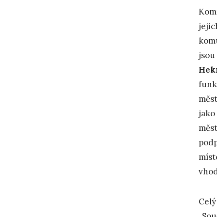
Komu
jeji
komu
jsou
Hek
funk
měst
jako
měst
podp
míst
vhod
Celý
„Sou