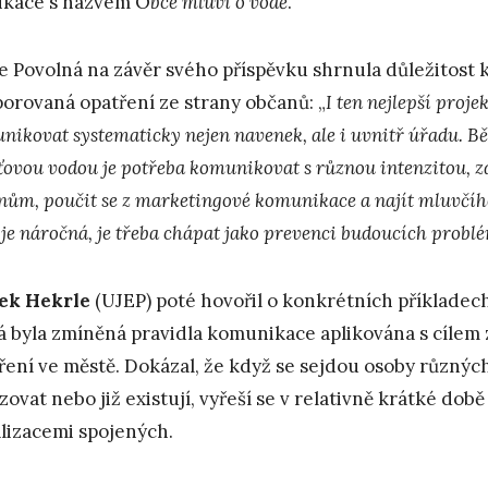
ikace s názvem O
bce mluví o vodě
.
e Povolná na závěr svého příspěvku shrnula důležitos
orovaná opatření ze strany občanů: „
I ten nejlepší proje
nikovat systematicky nejen navenek, ale i uvnitř úřadu. B
šťovou vodou je potřeba komunikovat s různou intenzitou, 
nům, poučit se z marketingové komunikace a najít mluvčíh
 je náročná, je třeba chápat jako prevenci budoucích probl
ek Hekrle
(UJEP) poté hovořil o konkrétních příkladec
á byla zmíněná pravidla komunikace aplikována s cílem
ření ve městě. Dokázal, že když se sejdou osoby různých
izovat nebo již existují, vyřeší se v relativně krátké d
alizacemi spojených.