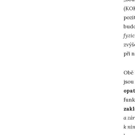
(KO
pozi
budo
fyzi
zvýš
při 
Obě 
jsou
opat
funk
zakl
a zár
k nim