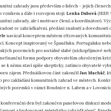
nitní zahrady jsou především o lidech – jejích členech
ch vznikem a dále i rozvojem stojí.
Lenka Dubová
(IEEP,
nitní zahrady, ale i motivace členů a koordinátorů. Výz
 radost ze zahrádkaření, předání znalostí a dovedností
rle
navázal konceptem městem zřizovaných komunitníc
cí. Koncept inspirovaný ve Španělsku, Portugalsku nebo
ských pozemcích pro sociálně slabé (nízkopříjmové ne
 nefinanční formu podpory obyvatelům ohroženým krizí 
 se k němu staví spíše skepticky, zatímco obyvatelé vyb
oru zájem. Přednáškovou část zakončil
Jan Macháč
, k
o pro zakládání komunitních zahrad ve městech. Konkré
ných pozemků v rámci Roudnice n. Labem a v Lovosicíc
 konferenční den byl zakončen panelovou diskuzí mo
časnost a budoucnost městského zahrádkaření“. Panelis