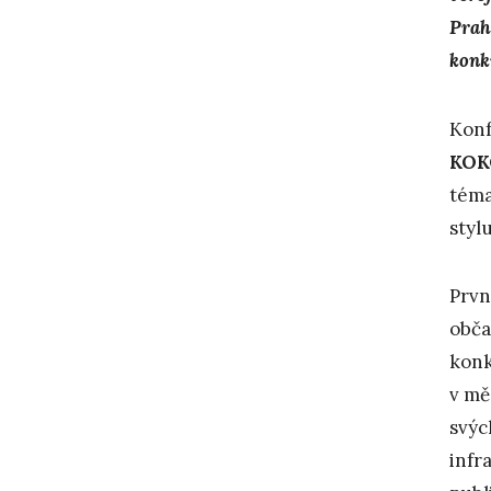
Prah
konk
Konf
KO
téma
styl
Prvn
obča
konk
v mě
svýc
infr