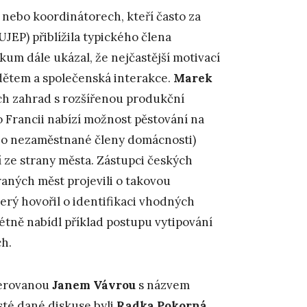
 nebo koordinátorech, kteří často za
 UJEP) přiblížila typického člena
kum dále ukázal, že nejčastější motivací
 dětem a společenská interakce.
Marek
h zahrad s rozšířenou produkční
 Francii nabízí možnost pěstování na
bo nezaměstnané členy domácnosti)
ze strany města. Zástupci českých
raných měst projevili o takovou
terý hovořil o identifikaci vhodných
tně nabídl příklad postupu vytipování
h.
derovanou
Janem Vávrou
s názvem
té dané diskuse byli
Radka Pokorná