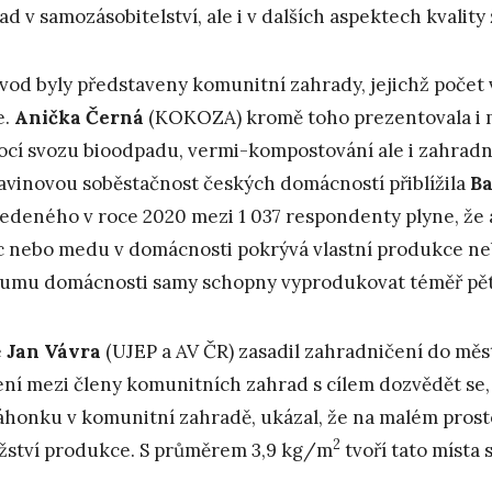
ad v samozásobitelství, ale i v dalších aspektech kvality
vod byly představeny komunitní zahrady, jejichž počet 
e.
Anička Černá
(KOKOZA) kromě toho prezentovala i 
cí svozu bioodpadu, vermi-kompostování ale i zahrad
avinovou soběstačnost českých domácností přiblížila
Ba
edeného v roce 2020 mezi 1 037 respondenty plyne, že a
c nebo medu v domácnosti pokrývá vlastní produkce neb
umu domácnosti samy schopny vyprodukovat téměř pět
é
Jan Vávra
(UJEP a AV ČR) zasadil zahradničení do měs
ení mezi členy komunitních zahrad s cílem dozvědět se,
áhonku v komunitní zahradě, ukázal, že na malém prost
2
ství produkce. S průměrem 3,9 kg/m
tvoří tato místa