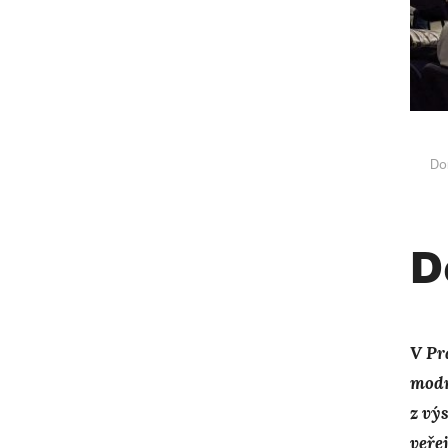
Do
D
V Pr
modr
z vý
veře