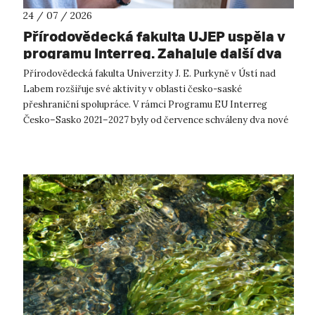
24 / 07 / 2026
Přírodovědecká fakulta UJEP uspěla v
programu Interreg. Zahajuje další dva
přeshraniční projekty se saskými
Přírodovědecká fakulta Univerzity J. E. Purkyně v Ústí nad
partnery
Labem rozšiřuje své aktivity v oblasti česko-saské
přeshraniční spolupráce. V rámci Programu EU Interreg
Česko–Sasko 2021–2027 byly od července schváleny dva nové
projekty, které propojí české ...