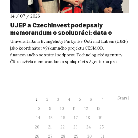
14 / 07 / 2026
UJEP a Czechinvest podepsaly
memorandum o spolupráci: data o
podnikatelském prostředí posílí
Univerzita Jana Evangelisty Purkyně v Ústí nad Labem (UJEP)
výzkum CESMOD
jako koordinátor výzkumného projektu CESMOD,
financovaného se státní podporou Technologické agentury
ČR, uzavřela memorandum o spolupráci s Agenturou pro
podporu podnikání a investic CzechInve...
Starší
1
2
3
4
5
6
7
8
9
10
11
12
13
14
15
16
17
18
19
20
21
22
23
24
25
26
27
28
29
30
31