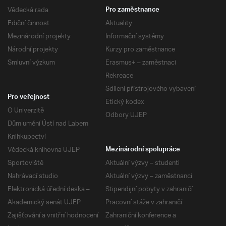
Vědecká rada
Pro zaměstnance
Ediční činnost
Aktuality
Mezinárodní projekty
Informační systémy
Národní projekty
Kurzy pro zaměstnance
Smluvní výzkum
Erasmus+ – zaměstnaci
Rekreace
Sdílení přístrojového vybavení
Pro veřejnost
Etický kodex
O Univerzitě
Odbory UJEP
Dům umění Ústí nad Labem
Knihkupectví
Vědecká knihovna UJEP
Mezinárodní spolupráce
Sportoviště
Aktuální výzvy – studenti
Nahrávací studio
Aktuální výzvy – zaměstnanci
Elektronická úřední deska –
Stipendijní pobyty v zahraničí
Akademický senát UJEP
Pracovní stáže v zahraničí
Zajišťování a vnitřní hodnocení
Zahraniční konference a