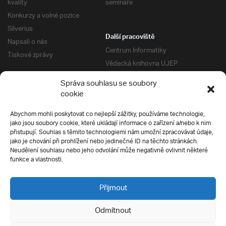
kvality
semináře
Konkurzy a volné pozice
Silverius
Další pracoviště
Napsali o nás
Centrum Informatiky
Tiskové zprávy
Vědecká knihovna UJEP
Správa kolejí a menz
Správa souhlasu se soubory
Univerzitní centrum podpory
Pro absolventy
cookie
Klub absolventů
Abychom mohli poskytovat co nejlepší zážitky, používáme technologie,
Silverius
jako jsou soubory cookie, které ukládají informace o zařízení a/nebo k nim
Pro uchazeče
přistupují. Souhlas s těmito technologiemi nám umožní zpracovávat údaje,
Přijímací řízení
jako je chování při prohlížení nebo jedinečné ID na těchto stránkách.
Neudělení souhlasu nebo jeho odvolání může negativně ovlivnit některé
E-prihlaska
Ochrana soukromí
funkce a vlastnosti.
Podmínky přijímacího řízení
Přípravné kurzy
Přijmout
Odmítnout