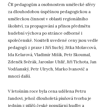
ČR pedagogům a osobnostem umělecké sféry
za dlouhodobou úspěšnou pedagogickou a
uměleckou činnost v oblasti regionálního
školství, za propagování a přínos předmětu
hudební výchova po stránce odborné i
společenské. Nositeli uvedené ceny jsou vedle
pedagogů z praxe i Jiří Suchý, Jitka Molavcová,
Ida Kelarová, Vladimír Mišík, Petr Skoumal,
Zdeněk Svěrák, Jaroslav Uhlíř, Jiří Tichota, Jan
Vodňanský, Petr Ulrych, Marko Ivanovič a
mnozí další.
V letošním roce byla cena udělena Petru
Jandovi, jehož dlouholetá písňová tvorba je
jedním z pilířů české populární hudby a