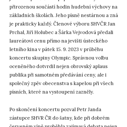
přirozenou součástí hodin hudební výchovy na
základních školách. Jeho písně nestárnou a zná
je prakticky každý. Členové výboru SHVČR Jan
Prchal, Jiří Holubec a Šárka Vejvodová předali
laureátovi cenu přímo na jevišti ústeckého
letního kina v pátek 15. 9. 2023 v průběhu
koncertu skupiny Olympic. Správnou volbu
oceněného dotvrdil nejen obrovský aplaus
publika při samotném předávání ceny, ale i
společný zpěv obecenstva s kapelou při všech
písních, které na vystoupení zazněly.
Po skončení koncertu pozval Petr Janda
zástupce SHVR ČR do šatny, kde při dobrém
červeném víně proběhla zajímavá debata nejen