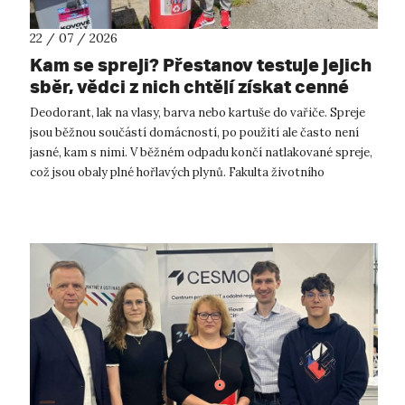
22 / 07 / 2026
Kam se spreji? Přestanov testuje jejich
sběr, vědci z nich chtějí získat cenné
kovy
Deodorant, lak na vlasy, barva nebo kartuše do vařiče. Spreje
jsou běžnou součástí domácností, po použití ale často není
jasné, kam s nimi. V běžném odpadu končí natlakované spreje,
což jsou obaly plné hořlavých plynů. Fakulta životního
prostředí UJ...