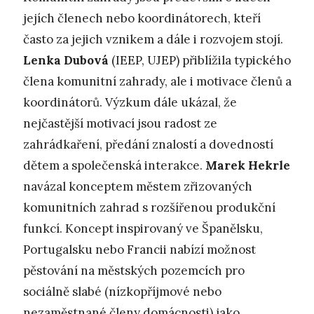
jejích členech nebo koordinátorech, kteří
často za jejich vznikem a dále i rozvojem stojí.
Lenka Dubová
(IEEP, UJEP) přiblížila typického
člena komunitní zahrady, ale i motivace členů a
koordinátorů. Výzkum dále ukázal, že
nejčastější motivací jsou radost ze
zahrádkaření, předání znalostí a dovedností
dětem a společenská interakce.
Marek Hekrle
navázal konceptem městem zřizovaných
komunitních zahrad s rozšířenou produkční
funkcí. Koncept inspirovaný ve Španělsku,
Portugalsku nebo Francii nabízí možnost
pěstování na městských pozemcích pro
sociálně slabé (nízkopříjmové nebo
nezaměstnané členy domácnosti) jako