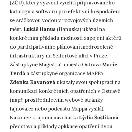
(ZČU), který vyzvedl využití připravovaného
katalogu a softwaru pro efektivní hospodaření
se srážkovou vodou v rozvojových územích
měst.
Lukáš Hanus
(Hanuska) ukázal na
konkrétním příkladu možnosti zapojení aktérů
do participativního plánování modrozelené
infrastruktury na Seifertově ulici v Praze.
Zástupkyně Magistrátu města Ostrava
Marie
Tvrdá
a zástupkyně organizace MAPPA
Zdenka Kavanová
ukázaly svou spolupráci na
komunikaci konkrétních opatřeních v Ostravě
(např. prostřednictvím webové stránky
fajnova.cz nebo podcastu Mappa vysílá).
Nakonec krajinná návrhářka
Lýdia Šušlíková
představila příklady aplikace opatření dvou