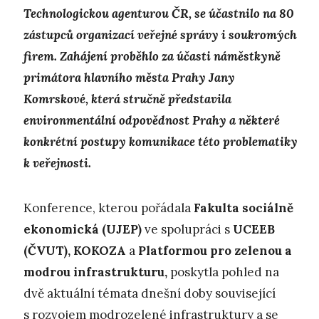
Technologickou agenturou ČR, se účastnilo na 80
zástupců organizací veřejné správy i soukromých
firem. Zahájení proběhlo za účasti náměstkyně
primátora hlavního města Prahy Jany
Komrskové, která stručně představila
environmentální odpovědnost Prahy a některé
konkrétní postupy komunikace této problematiky
k veřejnosti.
Konference, kterou pořádala
Fakulta sociálně
ekonomická
(UJEP)
ve spolupráci s
UCEEB
(ČVUT), KOKOZA
a
Platformou pro zelenou a
modrou infrastrukturu,
poskytla pohled na
dvě aktuální témata dnešní doby související
s rozvojem modrozelené infrastruktury a se