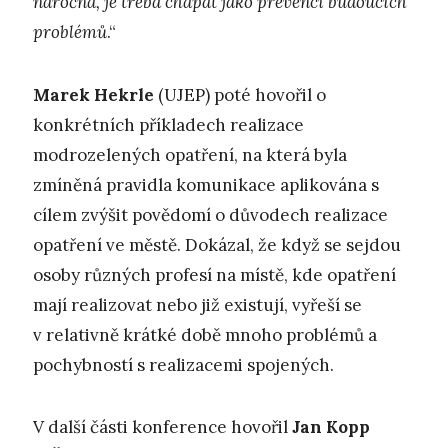
náročná, je třeba chápat jako prevenci budoucích
problémů
.“
Marek Hekrle
(UJEP) poté hovořil o
konkrétních příkladech realizace
modrozelených opatření, na která byla
zmíněná pravidla komunikace aplikována s
cílem zvýšit povědomí o důvodech realizace
opatření ve městě. Dokázal, že když se sejdou
osoby různých profesí na místě, kde opatření
mají realizovat nebo již existují, vyřeší se
v relativně krátké době mnoho problémů a
pochybností s realizacemi spojených.
V další části konference hovořil
Jan Kopp