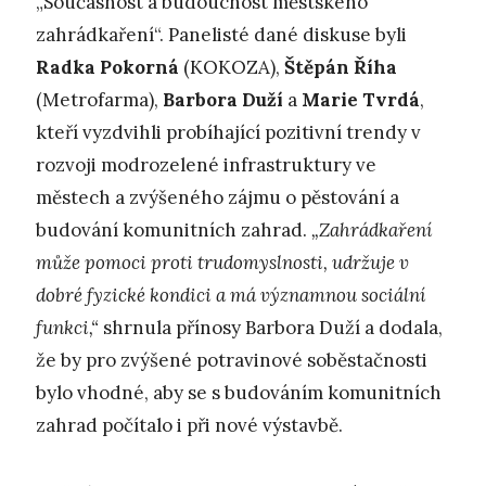
„Současnost a budoucnost městského
zahrádkaření“. Panelisté dané diskuse byli
Radka Pokorná
(KOKOZA),
Štěpán Říha
(Metrofarma),
Barbora Duží
a
Marie Tvrdá
,
kteří vyzdvihli probíhající pozitivní trendy v
rozvoji modrozelené infrastruktury ve
městech a zvýšeného zájmu o pěstování a
budování komunitních zahrad.
„Zahrádkaření
může pomoci proti trudomyslnosti, udržuje v
dobré fyzické kondici a má významnou sociální
funkci,“
shrnula přínosy Barbora Duží a dodala,
že by pro zvýšené potravinové soběstačnosti
bylo vhodné, aby se s budováním komunitních
zahrad počítalo i při nové výstavbě.