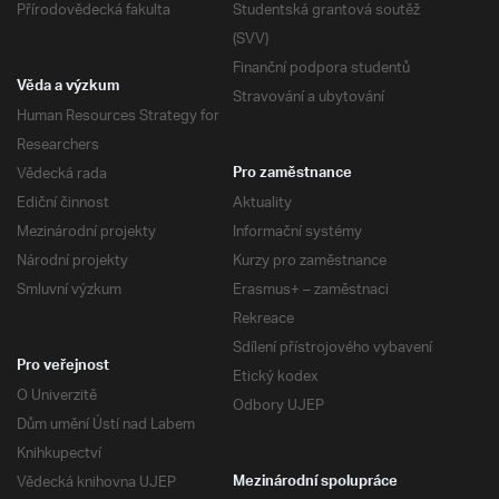
Přírodovědecká fakulta
Studentská grantová soutěž
(SVV)
Finanční podpora studentů
Věda a výzkum
Stravování a ubytování
Human Resources Strategy for
Researchers
Vědecká rada
Pro zaměstnance
Ediční činnost
Aktuality
Mezinárodní projekty
Informační systémy
Národní projekty
Kurzy pro zaměstnance
Smluvní výzkum
Erasmus+ – zaměstnaci
Rekreace
Sdílení přístrojového vybavení
Pro veřejnost
Etický kodex
O Univerzitě
Odbory UJEP
Dům umění Ústí nad Labem
Knihkupectví
Vědecká knihovna UJEP
Mezinárodní spolupráce