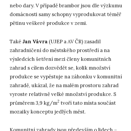
nebo dary. V případě brambor jsou dle výzkumu
domácnosti samy schopny vyprodukovat téměř
pětinu veškeré produkce v zemi.
Také
Jan Vávra
(UJEP a AV ČR) zasadil
zahradničení do městského prostředí a na
výsledcích šetření mezi členy komunitních
zahrad s cílem dozvědět se, kolik množství
produkce se vypěstuje na záhonku v komunitní
zahradě, ukázal, že na malém prostoru zahrad
vyroste relativně velké množství produkce. S
2
průměrem 3,9 kg/m
tvoří tato místa součást
mozaiky konceptu jedlých měst.
Komunitní zahrady jsou především o lidech –