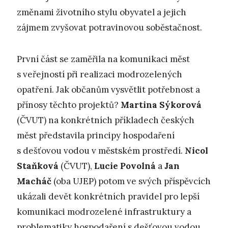
změnami životního stylu obyvatel a jejich
zájmem zvyšovat potravinovou soběstačnost.
První část se zaměřila na komunikaci měst
s veřejností při realizaci modrozelených
opatření. Jak občanům vysvětlit potřebnost a
přínosy těchto projektů?
Martina Sýkorová
(ČVUT) na konkrétních příkladech českých
měst představila principy hospodaření
s dešťovou vodou v městském prostředí.
Nicol
Staňková
(ČVUT),
Lucie Povolná
a
Jan
Macháč
(oba UJEP) potom ve svých příspěvcích
ukázali devět konkrétních pravidel pro lepší
komunikaci modrozelené infrastruktury a
problematiky hospodaření s dešťovou vodou,