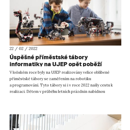
22 / 02 / 2022
Úspěšné příměstské tábory
informatiky na UJEP opět poběží
V loňském roce byly na UJEP realizovány velice oblíbené
příměstské tábory se zaměřením na robotiku
a programování. Tyto tábory si i v roce 2022 našly cestu k
realizaci. Dětem v průběhu letních prázdnin nabídnou
zábavnou formu kontakt s fenoménem naší d...