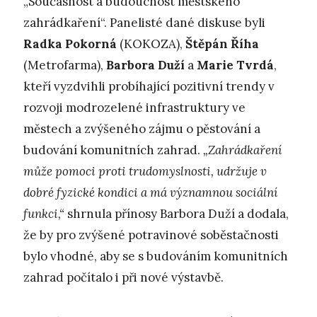
„Současnost a budoucnost městského
zahrádkaření“. Panelisté dané diskuse byli
Radka Pokorná
(KOKOZA),
Štěpán Říha
(Metrofarma),
Barbora Duží
a
Marie Tvrdá
,
kteří vyzdvihli probíhající pozitivní trendy v
rozvoji modrozelené infrastruktury ve
městech a zvýšeného zájmu o pěstování a
budování komunitních zahrad.
„Zahrádkaření
může pomoci proti trudomyslnosti, udržuje v
dobré fyzické kondici a má významnou sociální
funkci,“
shrnula přínosy Barbora Duží a dodala,
že by pro zvýšené potravinové soběstačnosti
bylo vhodné, aby se s budováním komunitních
zahrad počítalo i při nové výstavbě.