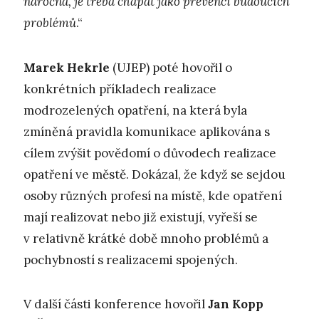
náročná, je třeba chápat jako prevenci budoucích
problémů
.“
Marek Hekrle
(UJEP) poté hovořil o
konkrétních příkladech realizace
modrozelených opatření, na která byla
zmíněná pravidla komunikace aplikována s
cílem zvýšit povědomí o důvodech realizace
opatření ve městě. Dokázal, že když se sejdou
osoby různých profesí na místě, kde opatření
mají realizovat nebo již existují, vyřeší se
v relativně krátké době mnoho problémů a
pochybností s realizacemi spojených.
V další části konference hovořil
Jan Kopp