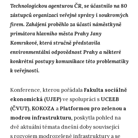
Technologickou agenturou ČR, se účastnilo na 80
zástupců organizací veřejné správy i soukromých
firem. Zahájení proběhlo za účasti náměstkyně
primátora hlavního města Prahy Jany
Komrskové, která stručně představila
environmentální odpovědnost Prahy a některé
konkrétní postupy komunikace této problematiky
k veřejnosti.
Konference, kterou pořádala
Fakulta sociálně
ekonomická
(UJEP)
ve spolupráci s
UCEEB
(ČVUT), KOKOZA
a
Platformou pro zelenou a
modrou infrastrukturu,
poskytla pohled na
dvě aktuální témata dnešní doby související
s rozvojem modrozelené infrastruktury a se