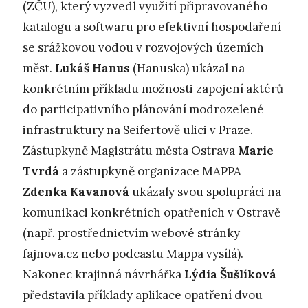
(ZČU), který vyzvedl využití připravovaného
katalogu a softwaru pro efektivní hospodaření
se srážkovou vodou v rozvojových územích
měst.
Lukáš Hanus
(Hanuska) ukázal na
konkrétním příkladu možnosti zapojení aktérů
do participativního plánování modrozelené
infrastruktury na Seifertově ulici v Praze.
Zástupkyně Magistrátu města Ostrava
Marie
Tvrdá
a zástupkyně organizace MAPPA
Zdenka Kavanová
ukázaly svou spolupráci na
komunikaci konkrétních opatřeních v Ostravě
(např. prostřednictvím webové stránky
fajnova.cz nebo podcastu Mappa vysílá).
Nakonec krajinná návrhářka
Lýdia Šušlíková
představila příklady aplikace opatření dvou