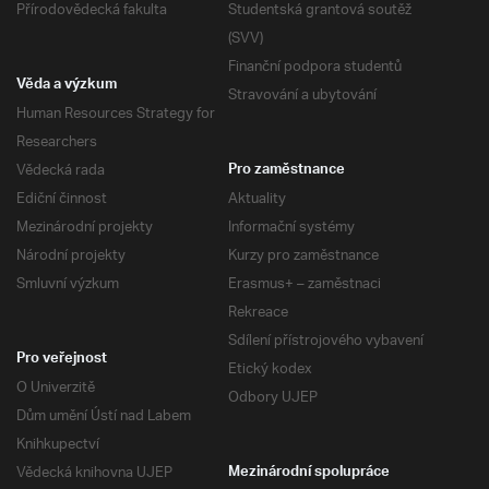
Přírodovědecká fakulta
Studentská grantová soutěž
(SVV)
Finanční podpora studentů
Věda a výzkum
Stravování a ubytování
Human Resources Strategy for
Researchers
Vědecká rada
Pro zaměstnance
Ediční činnost
Aktuality
Mezinárodní projekty
Informační systémy
Národní projekty
Kurzy pro zaměstnance
Smluvní výzkum
Erasmus+ – zaměstnaci
Rekreace
Sdílení přístrojového vybavení
Pro veřejnost
Etický kodex
O Univerzitě
Odbory UJEP
Dům umění Ústí nad Labem
Knihkupectví
Vědecká knihovna UJEP
Mezinárodní spolupráce