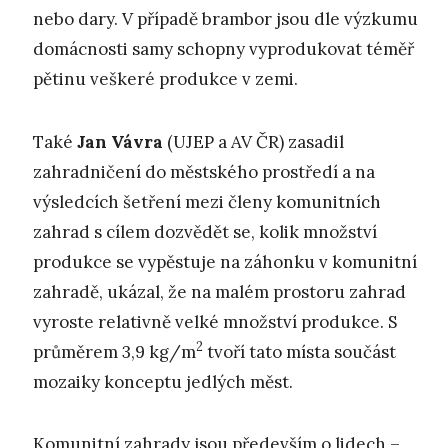
nebo dary. V případě brambor jsou dle výzkumu
domácnosti samy schopny vyprodukovat téměř
pětinu veškeré produkce v zemi.
Také
Jan Vávra
(UJEP a AV ČR) zasadil
zahradničení do městského prostředí a na
výsledcích šetření mezi členy komunitních
zahrad s cílem dozvědět se, kolik množství
produkce se vypěstuje na záhonku v komunitní
zahradě, ukázal, že na malém prostoru zahrad
vyroste relativně velké množství produkce. S
2
průměrem 3,9 kg/m
tvoří tato místa součást
mozaiky konceptu jedlých měst.
Komunitní zahrady jsou především o lidech –