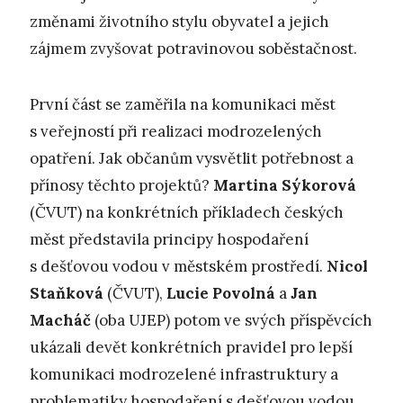
změnami životního stylu obyvatel a jejich
zájmem zvyšovat potravinovou soběstačnost.
První část se zaměřila na komunikaci měst
s veřejností při realizaci modrozelených
opatření. Jak občanům vysvětlit potřebnost a
přínosy těchto projektů?
Martina Sýkorová
(ČVUT) na konkrétních příkladech českých
měst představila principy hospodaření
s dešťovou vodou v městském prostředí.
Nicol
Staňková
(ČVUT),
Lucie Povolná
a
Jan
Macháč
(oba UJEP) potom ve svých příspěvcích
ukázali devět konkrétních pravidel pro lepší
komunikaci modrozelené infrastruktury a
problematiky hospodaření s dešťovou vodou,