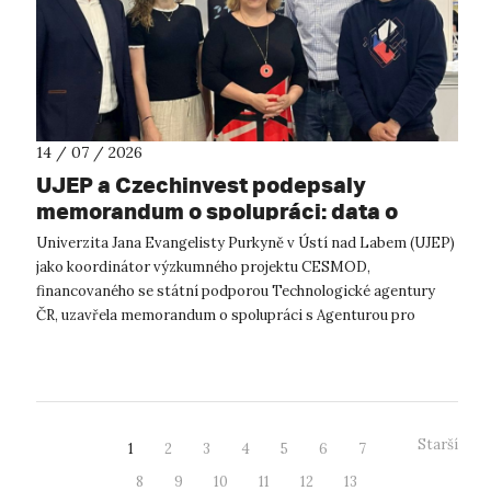
14 / 07 / 2026
UJEP a Czechinvest podepsaly
memorandum o spolupráci: data o
podnikatelském prostředí posílí
Univerzita Jana Evangelisty Purkyně v Ústí nad Labem (UJEP)
výzkum CESMOD
jako koordinátor výzkumného projektu CESMOD,
financovaného se státní podporou Technologické agentury
ČR, uzavřela memorandum o spolupráci s Agenturou pro
podporu podnikání a investic CzechInve...
Starší
1
2
3
4
5
6
7
8
9
10
11
12
13