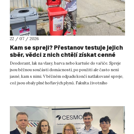
22 / 07 / 2026
Kam se spreji? Přestanov testuje jejich
sběr, vědci z nich chtějí získat cenné
kovy
Deodorant, lak na vlasy, barva nebo kartuše do vařiče. Spreje
jsou běžnou součástí domácností, po použití ale často není
jasné, kam s nimi. V běžném odpadu končí natlakované spreje,
což jsou obaly plné hořlavých plynů. Fakulta životního
prostředí UJ...