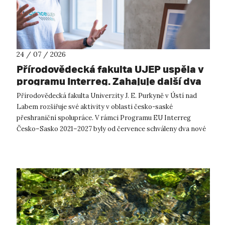
24 / 07 / 2026
Přírodovědecká fakulta UJEP uspěla v
programu Interreg. Zahajuje další dva
přeshraniční projekty se saskými
Přírodovědecká fakulta Univerzity J. E. Purkyně v Ústí nad
partnery
Labem rozšiřuje své aktivity v oblasti česko-saské
přeshraniční spolupráce. V rámci Programu EU Interreg
Česko–Sasko 2021–2027 byly od července schváleny dva nové
projekty, které propojí české ...