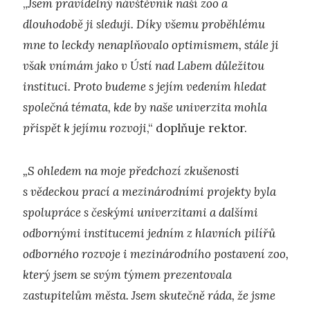
„
Jsem pravidelný návštěvník naší zoo a
dlouhodobě ji sleduji. Díky všemu proběhlému
mne to leckdy nenaplňovalo optimismem, stále ji
však vnímám jako v Ústí nad Labem důležitou
instituci. Proto budeme s jejím vedením hledat
společná témata, kde by naše univerzita mohla
přispět k jejímu rozvoji
,“ doplňuje rektor.
„S ohledem na moje předchozí zkušenosti
s vědeckou prací a mezinárodními projekty byla
spolupráce s českými univerzitami a dalšími
odbornými institucemi jedním z hlavních pilířů
odborného rozvoje i mezinárodního postavení zoo,
který jsem se svým týmem prezentovala
zastupitelům města. Jsem skutečně ráda
,
že jsme