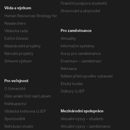
Finanční podpora studentů
Věda a výzkum
Stravování a ubytování
Human Resources Strategy for
Researchers
Vědecká rada
Pro zaměstnance
Ediční činnost
Aktuality
Mezinárodní projekty
Informační systémy
Národní projekty
Kurzy pro zaměstnance
Smluvní výzkum
Erasmus+ – zaměstnaci
Rekreace
Sdílení přístrojového vybavení
Pro veřejnost
Etický kodex
O Univerzitě
Odbory UJEP
Dům umění Ústí nad Labem
Knihkupectví
Vědecká knihovna UJEP
Mezinárodní spolupráce
Sportoviště
Aktuální výzvy – studenti
Nahrávací studio
Aktuální výzvy – zaměstnanci