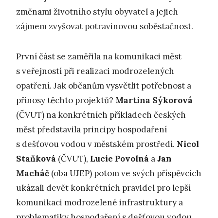
změnami životního stylu obyvatel a jejich
zájmem zvyšovat potravinovou soběstačnost.
První část se zaměřila na komunikaci měst
s veřejností při realizaci modrozelených
opatření. Jak občanům vysvětlit potřebnost a
přínosy těchto projektů?
Martina Sýkorová
(ČVUT) na konkrétních příkladech českých
měst představila principy hospodaření
s dešťovou vodou v městském prostředí.
Nicol
Staňková
(ČVUT),
Lucie Povolná
a
Jan
Macháč
(oba UJEP) potom ve svých příspěvcích
ukázali devět konkrétních pravidel pro lepší
komunikaci modrozelené infrastruktury a
problematiky hospodaření s dešťovou vodou,