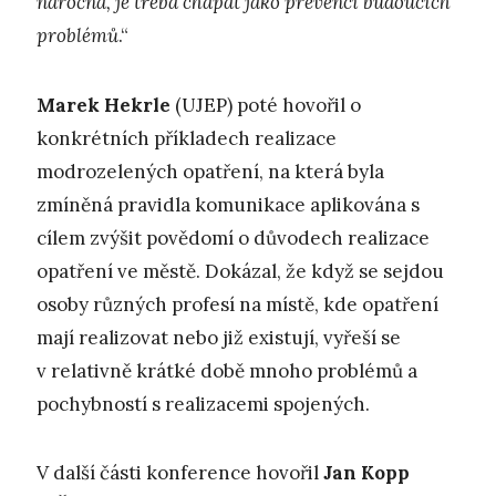
náročná, je třeba chápat jako prevenci budoucích
problémů
.“
Marek Hekrle
(UJEP) poté hovořil o
konkrétních příkladech realizace
modrozelených opatření, na která byla
zmíněná pravidla komunikace aplikována s
cílem zvýšit povědomí o důvodech realizace
opatření ve městě. Dokázal, že když se sejdou
osoby různých profesí na místě, kde opatření
mají realizovat nebo již existují, vyřeší se
v relativně krátké době mnoho problémů a
pochybností s realizacemi spojených.
V další části konference hovořil
Jan Kopp