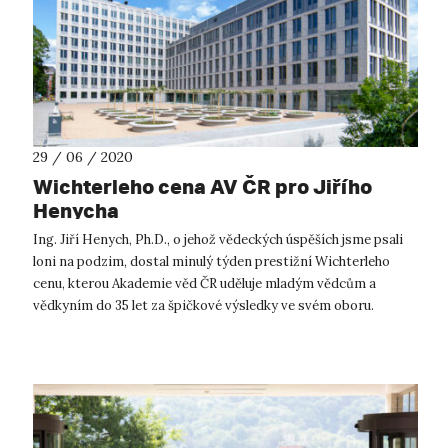
29 / 06 / 2020
Wichterleho cena AV ČR pro Jiřího
Henycha
Ing. Jiří Henych, Ph.D., o jehož vědeckých úspěších jsme psali
loni na podzim, dostal minulý týden prestižní Wichterleho
cenu, kterou Akademie věd ČR uděluje mladým vědcům a
vědkyním do 35 let za špičkové výsledky ve svém oboru.
Objevit látku, která...