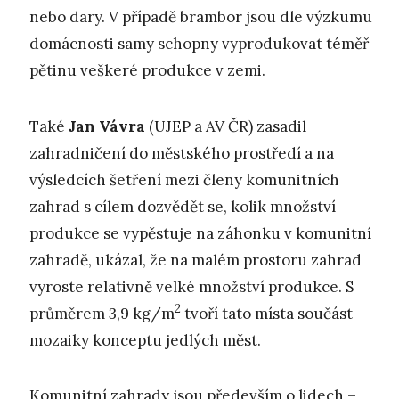
nebo dary. V případě brambor jsou dle výzkumu
domácnosti samy schopny vyprodukovat téměř
pětinu veškeré produkce v zemi.
Také
Jan Vávra
(UJEP a AV ČR) zasadil
zahradničení do městského prostředí a na
výsledcích šetření mezi členy komunitních
zahrad s cílem dozvědět se, kolik množství
produkce se vypěstuje na záhonku v komunitní
zahradě, ukázal, že na malém prostoru zahrad
vyroste relativně velké množství produkce. S
2
průměrem 3,9 kg/m
tvoří tato místa součást
mozaiky konceptu jedlých měst.
Komunitní zahrady jsou především o lidech –