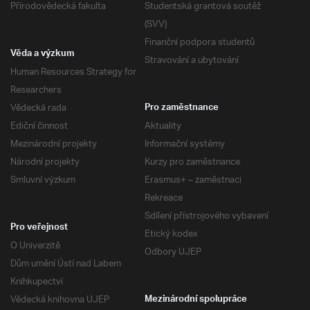
Přírodovědecká fakulta
Studentská grantová soutěž
(SVV)
Finanční podpora studentů
Věda a výzkum
Stravování a ubytování
Human Resources Strategy for
Researchers
Vědecká rada
Pro zaměstnance
Ediční činnost
Aktuality
Mezinárodní projekty
Informační systémy
Národní projekty
Kurzy pro zaměstnance
Smluvní výzkum
Erasmus+ – zaměstnaci
Rekreace
Sdílení přístrojového vybavení
Pro veřejnost
Etický kodex
O Univerzitě
Odbory UJEP
Dům umění Ústí nad Labem
Knihkupectví
Vědecká knihovna UJEP
Mezinárodní spolupráce