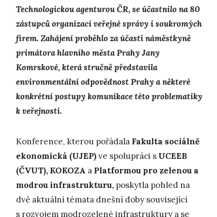
Technologickou agenturou ČR, se účastnilo na 80
zástupců organizací veřejné správy i soukromých
firem. Zahájení proběhlo za účasti náměstkyně
primátora hlavního města Prahy Jany
Komrskové, která stručně představila
environmentální odpovědnost Prahy a některé
konkrétní postupy komunikace této problematiky
k veřejnosti.
Konference, kterou pořádala
Fakulta sociálně
ekonomická
(UJEP)
ve spolupráci s
UCEEB
(ČVUT), KOKOZA
a
Platformou pro zelenou a
modrou infrastrukturu,
poskytla pohled na
dvě aktuální témata dnešní doby související
s rozvojem modrozelené infrastruktury a se