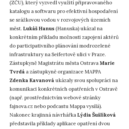
(ZČU), který vyzvedl využití připravovaného
katalogu a softwaru pro efektivní hospodaření
se srážkovou vodou v rozvojových územích
měst.
Lukáš Hanus
(Hanuska) ukázal na
konkrétním příkladu možnosti zapojení aktérů
do participativního plánování modrozelené
infrastruktury na Seifertově ulici v Praze.
Zástupkyně Magistrátu města Ostrava
Marie
Tvrdá
a zástupkyně organizace MAPPA
Zdenka Kavanová
ukázaly svou spolupráci na
komunikaci konkrétních opatřeních v Ostravě
(např. prostřednictvím webové stránky
fajnova.cz nebo podcastu Mappa vysílá).
Nakonec krajinná návrhářka
Lýdia Šušlíková
představila příklady aplikace opatření dvou