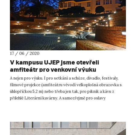
17 / 06 / 2020
V kampusu UJEP jsme otevřeli
amfiteátr pro venkovní výuku
A nejen pro výuku. I pro setkání a schůze, divadlo, festivaly,
filmové projekce (amfiteátru vévodí velkoplošná obrazovka s
úhlopříčkou 5,2 m) nebo třeba jen tak, pro piknik a kávu z
přilehlé Literární kavárny. A samozřejmě pro oslavy
přijímaček, promoc...