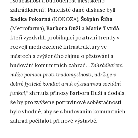
„Současnost a budoucnost městského
zahrádkaření“. Panelisté dané diskuse byli
Radka Pokorná
(KOKOZA),
Štěpán Říha
(Metrofarma),
Barbora Duží
a
Marie Tvrdá
,
kteří vyzdvihli probíhající pozitivní trendy v
rozvoji modrozelené infrastruktury ve
městech a zvýšeného zájmu o pěstování a
budování komunitních zahrad.
„Zahrádkaření
může pomoci proti trudomyslnosti, udržuje v
dobré fyzické kondici a má významnou sociální
funkci,“
shrnula přínosy Barbora Duží a dodala,
že by pro zvýšené potravinové soběstačnosti
bylo vhodné, aby se s budováním komunitních
zahrad počítalo i při nové výstavbě.