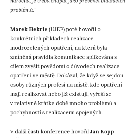
náročná, je třeba chápat jako prevenci budoucích
problémů
.“
Marek Hekrle
(UJEP) poté hovořil o
konkrétních příkladech realizace
modrozelených opatření, na která byla
zmíněná pravidla komunikace aplikována s
cílem zvýšit povědomí o důvodech realizace
opatření ve městě. Dokázal, že když se sejdou
osoby různých profesí na místě, kde opatření
mají realizovat nebo již existují, vyřeší se
v relativně krátké době mnoho problémů a
pochybností s realizacemi spojených.
V další části konference hovořil
Jan Kopp