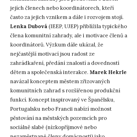
jejích členech nebo koordinátorech, kteří
často za jejich vznikem a dále i rozvojem stojí.
Lenka Dubová
(IEEP, UJEP) přiblížila typického
člena komunitní zahrady, ale i motivace členů a
koordinátorů. Výzkum dále ukázal, že
nejčastější motivací jsou radost ze
zahrádkaření, předání znalostí a dovedností
dětem a společenská interakce.
Marek Hekrle
navázal konceptem městem zřizovaných
komunitních zahrad s rozšířenou produkční
funkcí. Koncept inspirovaný ve Španělsku,
Portugalsku nebo Francii nabízí možnost
pěstování na městských pozemcích pro
sociálně slabé (nízkopříjmové nebo
nezaměstnané členy domácnosti) jako