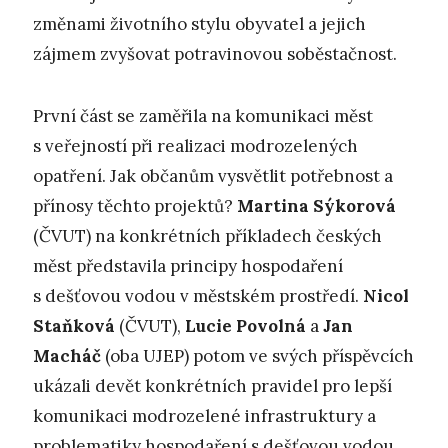
změnami životního stylu obyvatel a jejich
zájmem zvyšovat potravinovou soběstačnost.
První část se zaměřila na komunikaci měst
s veřejností při realizaci modrozelených
opatření. Jak občanům vysvětlit potřebnost a
přínosy těchto projektů?
Martina Sýkorová
(ČVUT) na konkrétních příkladech českých
měst představila principy hospodaření
s dešťovou vodou v městském prostředí.
Nicol
Staňková
(ČVUT),
Lucie Povolná
a
Jan
Macháč
(oba UJEP) potom ve svých příspěvcích
ukázali devět konkrétních pravidel pro lepší
komunikaci modrozelené infrastruktury a
problematiky hospodaření s dešťovou vodou,