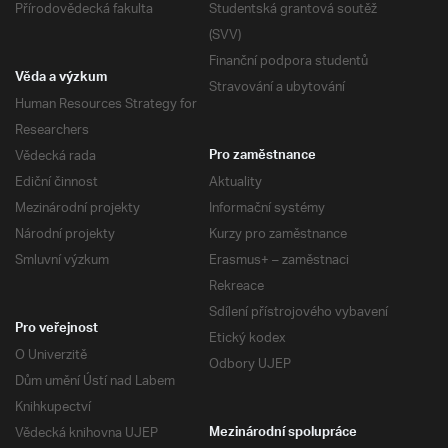
Přírodovědecká fakulta
Studentská grantová soutěž
(SVV)
Finanční podpora studentů
Věda a výzkum
Stravování a ubytování
Human Resources Strategy for
Researchers
Vědecká rada
Pro zaměstnance
Ediční činnost
Aktuality
Mezinárodní projekty
Informační systémy
Národní projekty
Kurzy pro zaměstnance
Smluvní výzkum
Erasmus+ – zaměstnaci
Rekreace
Sdílení přístrojového vybavení
Pro veřejnost
Etický kodex
O Univerzitě
Odbory UJEP
Dům umění Ústí nad Labem
Knihkupectví
Vědecká knihovna UJEP
Mezinárodní spolupráce