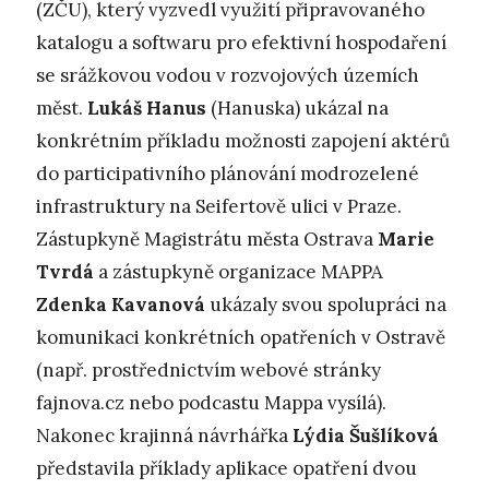
(ZČU), který vyzvedl využití připravovaného
katalogu a softwaru pro efektivní hospodaření
se srážkovou vodou v rozvojových územích
měst.
Lukáš Hanus
(Hanuska) ukázal na
konkrétním příkladu možnosti zapojení aktérů
do participativního plánování modrozelené
infrastruktury na Seifertově ulici v Praze.
Zástupkyně Magistrátu města Ostrava
Marie
Tvrdá
a zástupkyně organizace MAPPA
Zdenka Kavanová
ukázaly svou spolupráci na
komunikaci konkrétních opatřeních v Ostravě
(např. prostřednictvím webové stránky
fajnova.cz nebo podcastu Mappa vysílá).
Nakonec krajinná návrhářka
Lýdia Šušlíková
představila příklady aplikace opatření dvou