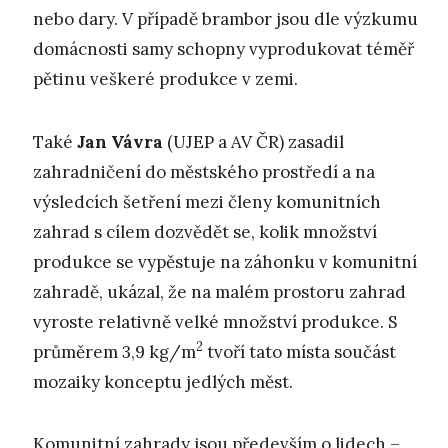
nebo dary. V případě brambor jsou dle výzkumu
domácnosti samy schopny vyprodukovat téměř
pětinu veškeré produkce v zemi.
Také
Jan Vávra
(UJEP a AV ČR) zasadil
zahradničení do městského prostředí a na
výsledcích šetření mezi členy komunitních
zahrad s cílem dozvědět se, kolik množství
produkce se vypěstuje na záhonku v komunitní
zahradě, ukázal, že na malém prostoru zahrad
vyroste relativně velké množství produkce. S
2
průměrem 3,9 kg/m
tvoří tato místa součást
mozaiky konceptu jedlých měst.
Komunitní zahrady jsou především o lidech –