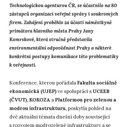
Technologickou agenturou ČR, se účastnilo na 80
zástupců organizací veřejné správy i soukromých
firem. Zahájení proběhlo za účasti náměstkyně
primátora hlavního města Prahy Jany
Komrskové, která stručně představila
environmentální odpovědnost Prahy a některé
konkrétní postupy komunikace této problematiky
k veřejnosti.
Konference, kterou pořádala
Fakulta sociálně
ekonomická
(UJEP)
ve spolupráci s
UCEEB
(ČVUT), KOKOZA
a
Platformou pro zelenou a
modrou infrastrukturu,
poskytla pohled na
dvě aktuální témata dnešní doby související
s rozvojem modrozelené infrastruktury a se