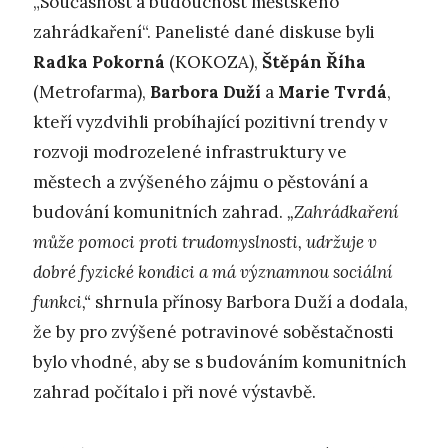
„Současnost a budoucnost městského
zahrádkaření“. Panelisté dané diskuse byli
Radka Pokorná
(KOKOZA),
Štěpán Říha
(Metrofarma),
Barbora Duží
a
Marie Tvrdá
,
kteří vyzdvihli probíhající pozitivní trendy v
rozvoji modrozelené infrastruktury ve
městech a zvýšeného zájmu o pěstování a
budování komunitních zahrad.
„Zahrádkaření
může pomoci proti trudomyslnosti, udržuje v
dobré fyzické kondici a má významnou sociální
funkci,“
shrnula přínosy Barbora Duží a dodala,
že by pro zvýšené potravinové soběstačnosti
bylo vhodné, aby se s budováním komunitních
zahrad počítalo i při nové výstavbě.