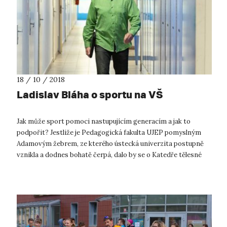
18 / 10 / 2018
Ladislav Bláha o sportu na VŠ
Jak může sport pomoci nastupujícím generacím a jak to
podpořit? Jestliže je Pedagogická fakulta UJEP pomyslným
Adamovým žebrem, ze kterého ústecká univerzita postupně
vznikla a dodnes bohatě čerpá, dalo by se o Katedře tělesné
výchovy a sportu říci, ž...