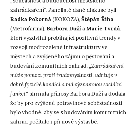
„Současnost a budoucnost městského
zahrádkaření“. Panelisté dané diskuse byli
Radka Pokorná
(KOKOZA),
Štěpán Říha
(Metrofarma),
Barbora Duží
a
Marie Tvrdá
,
kteří vyzdvihli probíhající pozitivní trendy v
rozvoji modrozelené infrastruktury ve
městech a zvýšeného zájmu o pěstování a
budování komunitních zahrad.
„Zahrádkaření
může pomoci proti trudomyslnosti, udržuje v
dobré fyzické kondici a má významnou sociální
funkci,“
shrnula přínosy Barbora Duží a dodala,
že by pro zvýšené potravinové soběstačnosti
bylo vhodné, aby se s budováním komunitních
zahrad počítalo i při nové výstavbě.