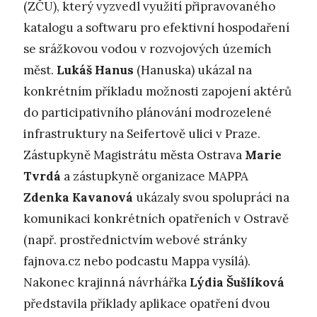
(ZČU), který vyzvedl využití připravovaného
katalogu a softwaru pro efektivní hospodaření
se srážkovou vodou v rozvojových územích
měst.
Lukáš Hanus
(Hanuska) ukázal na
konkrétním příkladu možnosti zapojení aktérů
do participativního plánování modrozelené
infrastruktury na Seifertově ulici v Praze.
Zástupkyně Magistrátu města Ostrava
Marie
Tvrdá
a zástupkyně organizace MAPPA
Zdenka Kavanová
ukázaly svou spolupráci na
komunikaci konkrétních opatřeních v Ostravě
(např. prostřednictvím webové stránky
fajnova.cz nebo podcastu Mappa vysílá).
Nakonec krajinná návrhářka
Lýdia Šušlíková
představila příklady aplikace opatření dvou