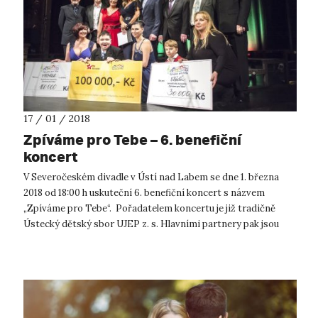
17 / 01 / 2018
Zpíváme pro Tebe – 6. benefiční
koncert
V Severočeském divadle v Ústí nad Labem se dne 1. března
2018 od 18:00 h uskuteční 6. benefiční koncert s názvem
„Zpíváme pro Tebe“. Pořadatelem koncertu je již tradičně
Ústecký dětský sbor UJEP z. s. Hlavními partnery pak jsou
Univerzita J. E. Pur...