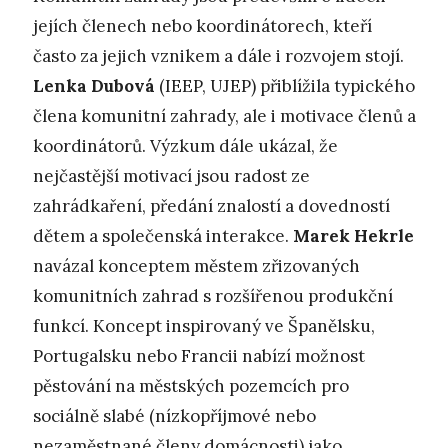
jejích členech nebo koordinátorech, kteří
často za jejich vznikem a dále i rozvojem stojí.
Lenka Dubová
(IEEP, UJEP) přiblížila typického
člena komunitní zahrady, ale i motivace členů a
koordinátorů. Výzkum dále ukázal, že
nejčastější motivací jsou radost ze
zahrádkaření, předání znalostí a dovedností
dětem a společenská interakce.
Marek Hekrle
navázal konceptem městem zřizovaných
komunitních zahrad s rozšířenou produkční
funkcí. Koncept inspirovaný ve Španělsku,
Portugalsku nebo Francii nabízí možnost
pěstování na městských pozemcích pro
sociálně slabé (nízkopříjmové nebo
nezaměstnané členy domácnosti) jako