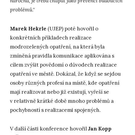
náročná, je třeba chápat jako prevenci budoucích
problémů
.“
Marek Hekrle
(UJEP) poté hovořil o
konkrétních příkladech realizace
modrozelených opatření, na která byla
zmíněná pravidla komunikace aplikována s
cílem zvýšit povědomí o důvodech realizace
opatření ve městě. Dokázal, že když se sejdou
osoby různých profesí na místě, kde opatření
mají realizovat nebo již existují, vyřeší se
v relativně krátké době mnoho problémů a
pochybností s realizacemi spojených.
V další části konference hovořil
Jan Kopp