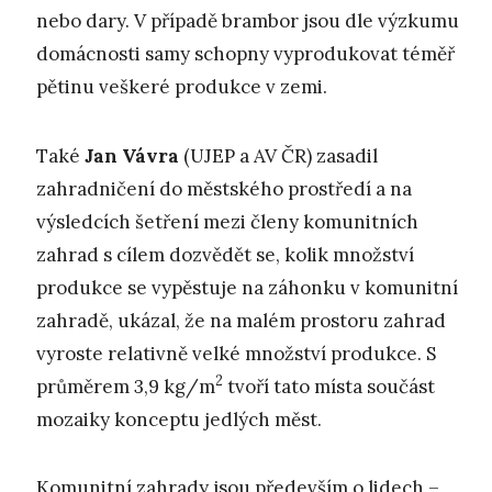
nebo dary. V případě brambor jsou dle výzkumu
domácnosti samy schopny vyprodukovat téměř
pětinu veškeré produkce v zemi.
Také
Jan Vávra
(UJEP a AV ČR) zasadil
zahradničení do městského prostředí a na
výsledcích šetření mezi členy komunitních
zahrad s cílem dozvědět se, kolik množství
produkce se vypěstuje na záhonku v komunitní
zahradě, ukázal, že na malém prostoru zahrad
vyroste relativně velké množství produkce. S
2
průměrem 3,9 kg/m
tvoří tato místa součást
mozaiky konceptu jedlých měst.
Komunitní zahrady jsou především o lidech –