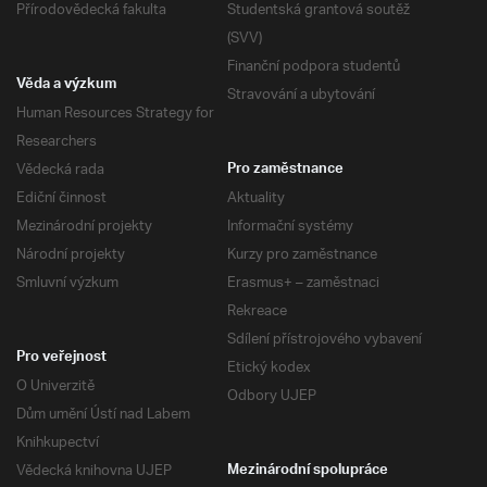
Přírodovědecká fakulta
Studentská grantová soutěž
(SVV)
Finanční podpora studentů
Věda a výzkum
Stravování a ubytování
Human Resources Strategy for
Researchers
Vědecká rada
Pro zaměstnance
Ediční činnost
Aktuality
Mezinárodní projekty
Informační systémy
Národní projekty
Kurzy pro zaměstnance
Smluvní výzkum
Erasmus+ – zaměstnaci
Rekreace
Sdílení přístrojového vybavení
Pro veřejnost
Etický kodex
O Univerzitě
Odbory UJEP
Dům umění Ústí nad Labem
Knihkupectví
Vědecká knihovna UJEP
Mezinárodní spolupráce