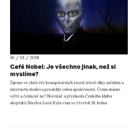
16 / 01 / 2018
Café Nobel: Je všechno jinak, než si
myslíme?
Žijeme ve zlaté éře konspiračních teorií, které díky médiím a
internetu doslova prodchly celou společností. Čemu máme
věřit a čemu už ne? Novinář a předseda Českého klubu
skeptiků Sisyfos Leoš Kyša vám ve čtvrtek 18. ledna
v teplickém planetáriu poskyt...