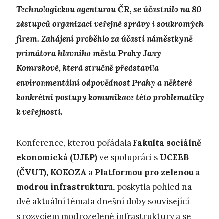
Technologickou agenturou ČR, se účastnilo na 80
zástupců organizací veřejné správy i soukromých
firem. Zahájení proběhlo za účasti náměstkyně
primátora hlavního města Prahy Jany
Komrskové, která stručně představila
environmentální odpovědnost Prahy a některé
konkrétní postupy komunikace této problematiky
k veřejnosti.
Konference, kterou pořádala
Fakulta sociálně
ekonomická
(UJEP)
ve spolupráci s
UCEEB
(ČVUT), KOKOZA
a
Platformou pro zelenou a
modrou infrastrukturu,
poskytla pohled na
dvě aktuální témata dnešní doby související
s rozvojem modrozelené infrastruktury a se