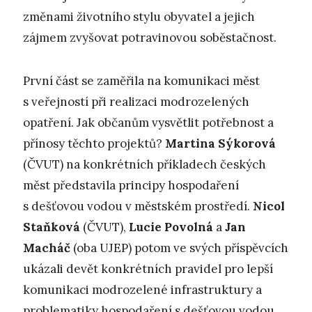
změnami životního stylu obyvatel a jejich
zájmem zvyšovat potravinovou soběstačnost.
První část se zaměřila na komunikaci měst
s veřejností při realizaci modrozelených
opatření. Jak občanům vysvětlit potřebnost a
přínosy těchto projektů?
Martina Sýkorová
(ČVUT) na konkrétních příkladech českých
měst představila principy hospodaření
s dešťovou vodou v městském prostředí.
Nicol
Staňková
(ČVUT),
Lucie Povolná
a
Jan
Macháč
(oba UJEP) potom ve svých příspěvcích
ukázali devět konkrétních pravidel pro lepší
komunikaci modrozelené infrastruktury a
problematiky hospodaření s dešťovou vodou,