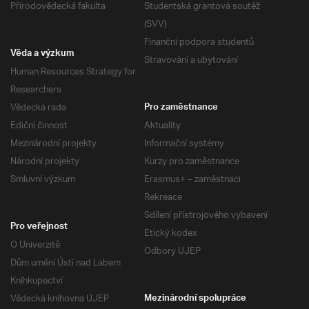
Přírodovědecká fakulta
Studentská grantová soutěž
(SVV)
Finanční podpora studentů
Věda a výzkum
Stravování a ubytování
Human Resources Strategy for
Researchers
Vědecká rada
Pro zaměstnance
Ediční činnost
Aktuality
Mezinárodní projekty
Informační systémy
Národní projekty
Kurzy pro zaměstnance
Smluvní výzkum
Erasmus+ – zaměstnaci
Rekreace
Sdílení přístrojového vybavení
Pro veřejnost
Etický kodex
O Univerzitě
Odbory UJEP
Dům umění Ústí nad Labem
Knihkupectví
Vědecká knihovna UJEP
Mezinárodní spolupráce