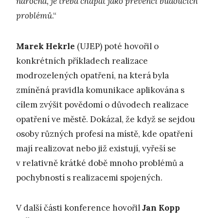
náročná, je třeba chápat jako prevenci budoucích
problémů
.“
Marek Hekrle
(UJEP) poté hovořil o
konkrétních příkladech realizace
modrozelených opatření, na která byla
zmíněná pravidla komunikace aplikována s
cílem zvýšit povědomí o důvodech realizace
opatření ve městě. Dokázal, že když se sejdou
osoby různých profesí na místě, kde opatření
mají realizovat nebo již existují, vyřeší se
v relativně krátké době mnoho problémů a
pochybností s realizacemi spojených.
V další části konference hovořil
Jan Kopp