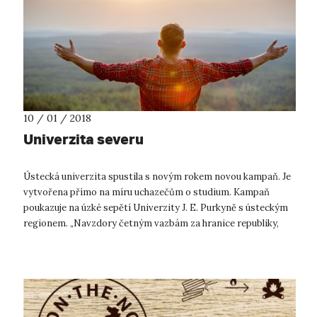
10 / 01 / 2018
Univerzita severu
Ústecká univerzita spustila s novým rokem novou kampaň. Je
vytvořena přímo na míru uchazečům o studium. Kampaň
poukazuje na úzké sepětí Univerzity J. E. Purkyně s ústeckým
regionem. „Navzdory četným vazbám za hranice republiky,
nejen ve vědě a výzk...