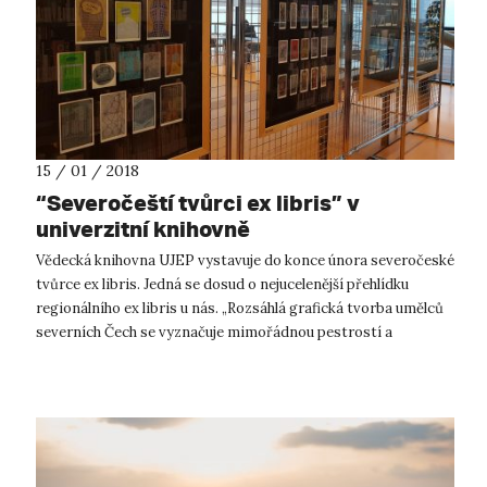
15 / 01 / 2018
“Severočeští tvůrci ex libris” v
univerzitní knihovně
Vědecká knihovna UJEP vystavuje do konce února severočeské
tvůrce ex libris. Jedná se dosud o nejucelenější přehlídku
regionálního ex libris u nás. „Rozsáhlá grafická tvorba umělců
severních Čech se vyznačuje mimořádnou pestrostí a
různorodostí ovli...