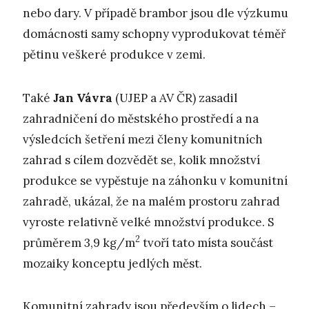
nebo dary. V případě brambor jsou dle výzkumu
domácnosti samy schopny vyprodukovat téměř
pětinu veškeré produkce v zemi.
Také
Jan Vávra
(UJEP a AV ČR) zasadil
zahradničení do městského prostředí a na
výsledcích šetření mezi členy komunitních
zahrad s cílem dozvědět se, kolik množství
produkce se vypěstuje na záhonku v komunitní
zahradě, ukázal, že na malém prostoru zahrad
vyroste relativně velké množství produkce. S
2
průměrem 3,9 kg/m
tvoří tato místa součást
mozaiky konceptu jedlých měst.
Komunitní zahrady jsou především o lidech –