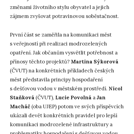
změnami životního stylu obyvatel a jejich
zájmem zvyšovat potravinovou soběstačnost.
První část se zaměřila na komunikaci měst
s veřejností při realizaci modrozelených
opatření. Jak občanům vysvětlit potřebnost a
přínosy těchto projektů?
Martina Sýkorová
(ČVUT) na konkrétních příkladech českých
měst představila principy hospodaření
s dešťovou vodou v městském prostředí.
Nicol
Staňková
(ČVUT),
Lucie Povolná
a
Jan
Macháč
(oba UJEP) potom ve svých příspěvcích
ukázali devět konkrétních pravidel pro lepší
komunikaci modrozelené infrastruktury a
problematiky hospodaření s dešťovou vodou,