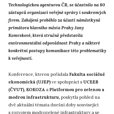
Technologickou agenturou ČR, se účastnilo na 80
zástupců organizací veřejné správy i soukromých
firem. Zahájení proběhlo za účasti náměstkyně
primátora hlavního města Prahy Jany
Komrskové, která stručně představila
environmentální odpovědnost Prahy a některé
konkrétní postupy komunikace této problematiky
k veřejnosti.
Konference, kterou pořádala
Fakulta sociálně
ekonomická
(UJEP)
ve spolupráci s
UCEEB
(ČVUT), KOKOZA
a
Platformou pro zelenou a
modrou infrastrukturu,
poskytla pohled na
dvě aktuální témata dnešní doby související
s rozvojem modrozelené infrastruktury a se