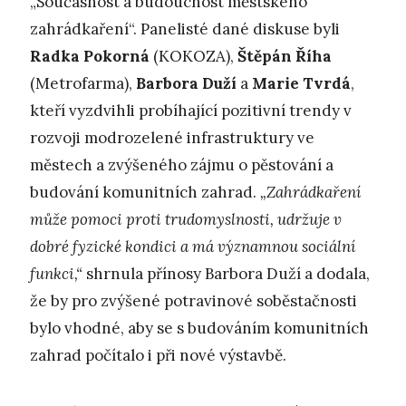
„Současnost a budoucnost městského
zahrádkaření“. Panelisté dané diskuse byli
Radka Pokorná
(KOKOZA),
Štěpán Říha
(Metrofarma),
Barbora Duží
a
Marie Tvrdá
,
kteří vyzdvihli probíhající pozitivní trendy v
rozvoji modrozelené infrastruktury ve
městech a zvýšeného zájmu o pěstování a
budování komunitních zahrad.
„Zahrádkaření
může pomoci proti trudomyslnosti, udržuje v
dobré fyzické kondici a má významnou sociální
funkci,“
shrnula přínosy Barbora Duží a dodala,
že by pro zvýšené potravinové soběstačnosti
bylo vhodné, aby se s budováním komunitních
zahrad počítalo i při nové výstavbě.