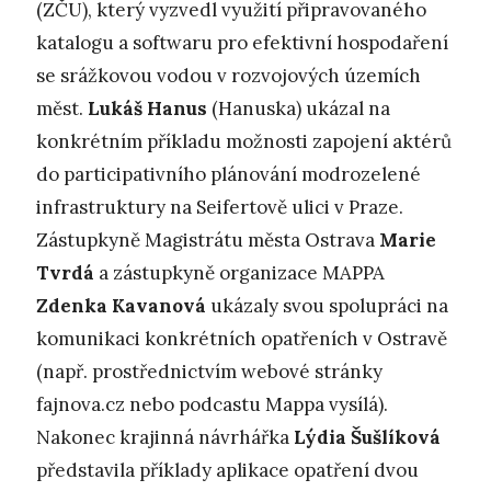
(ZČU), který vyzvedl využití připravovaného
katalogu a softwaru pro efektivní hospodaření
se srážkovou vodou v rozvojových územích
měst.
Lukáš Hanus
(Hanuska) ukázal na
konkrétním příkladu možnosti zapojení aktérů
do participativního plánování modrozelené
infrastruktury na Seifertově ulici v Praze.
Zástupkyně Magistrátu města Ostrava
Marie
Tvrdá
a zástupkyně organizace MAPPA
Zdenka Kavanová
ukázaly svou spolupráci na
komunikaci konkrétních opatřeních v Ostravě
(např. prostřednictvím webové stránky
fajnova.cz nebo podcastu Mappa vysílá).
Nakonec krajinná návrhářka
Lýdia Šušlíková
představila příklady aplikace opatření dvou