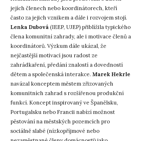
jejích členech nebo koordinátorech, kteří
často za jejich vznikem a dále i rozvojem stojí.
Lenka Dubová
(IEEP, UJEP) přiblížila typického
člena komunitní zahrady, ale i motivace členů a
koordinátorů. Výzkum dále ukázal, že
nejčastější motivací jsou radost ze
zahrádkaření, předání znalostí a dovedností
dětem a společenská interakce.
Marek Hekrle
navázal konceptem městem zřizovaných
komunitních zahrad s rozšířenou produkční
funkcí. Koncept inspirovaný ve Španělsku,
Portugalsku nebo Francii nabízí možnost
pěstování na městských pozemcích pro
sociálně slabé (nízkopříjmové nebo
nezaměstnané členy domácnosti) jako