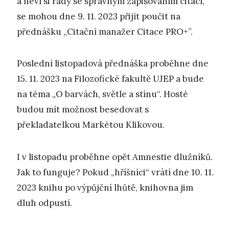
a neví si rady se správným zapisováním citací,
se mohou dne 9. 11. 2023 přijít poučit na
přednášku „Citační manažer Citace PRO+”.
Poslední listopadová přednáška proběhne dne
15. 11. 2023 na Filozofické fakultě UJEP a bude
na téma „O barvách, světle a stínu“. Hosté
budou mít možnost besedovat s
překladatelkou Markétou Klikovou.
I v listopadu proběhne opět Amnestie dlužníků.
Jak to funguje? Pokud „hříšníci“ vrátí dne 10. 11.
2023 knihu po výpůjční lhůtě, knihovna jim
dluh odpustí.