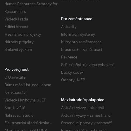
Human Resources Strategy for
Researchers
Vědecká rada
Pro zaměstnance
Ediční činnost
Aktuality
Mezinárodní projekty
Informační systémy
Národní projekty
Kurzy pro zaměstnance
Smluvní výzkum
Erasmus+ – zaměstnaci
Rekreace
Sdílení přístrojového vybavení
Pro veřejnost
Etický kodex
O Univerzitě
Odbory UJEP
Dům umění Ústí nad Labem
Knihkupectví
Vědecká knihovna UJEP
Mezinárodní spolupráce
Sportoviště
Aktuální výzvy – studenti
Nahrávací studio
Aktuální výzvy – zaměstnanci
Elektronická úřední deska –
Stipendijní pobyty v zahraničí
Akademický senát UJEP
Pracovní stáže v zahraničí