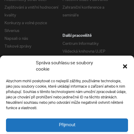
Zajišťování a vnitřní hodnocení
Zahraniční konference a
kvality
semináře
Konkurzy a volné pozice
Silverius
Další pracoviště
Napsali o nás
Centrum Informatiky
Tiskové zprávy
Vědecká knihovna UJEP
Správa kolejí a menz
Správa souhlasu se soubory
Univerzitní centrum podpory
Pro absolventy
cookie
Klub absolventů
Abychom mohli poskytovat co nejlepší zážitky, používáme technologie,
Silverius
jako jsou soubory cookie, které ukládají informace o zařízení a/nebo k nim
Pro uchazeče
přistupují. Souhlas s těmito technologiemi nám umožní zpracovávat údaje,
Přijímací řízení
jako je chování při prohlížení nebo jedinečné ID na těchto stránkách.
Neudělení souhlasu nebo jeho odvolání může negativně ovlivnit některé
E-prihlaska
Ochrana soukromí
funkce a vlastnosti.
Podmínky přijímacího řízení
Přípravné kurzy
Přijmout