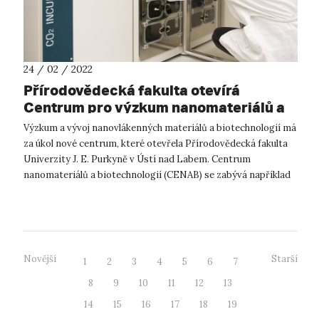
24 / 02 / 2022
Přírodovědecká fakulta otevírá
Centrum pro výzkum nanomateriálů a
biotechnologií
Výzkum a vývoj nanovlákenných materiálů a biotechnologií má
za úkol nové centrum, které otevřela Přírodovědecká fakulta
Univerzity J. E. Purkyně v Ústí nad Labem. Centrum
nanomateriálů a biotechnologií (CENAB) se zabývá například
vývojem technologií v...
Novější
Starší
1
2
3
4
5
6
7
8
9
10
11
12
13
14
15
16
17
18
19