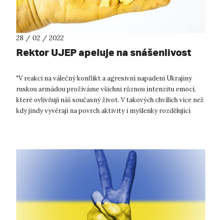
28 / 02 / 2022
Rektor UJEP apeluje na snášenlivost
"V reakci na válečný konflikt a agresivní napadení Ukrajiny
ruskou armádou prožíváme všichni různou intenzitu emocí,
které ovlivňují náš současný život. V takových chvílích více než
kdy jindy vyvěrají na povrch aktivity i myšlenky rozdělující
společnos...