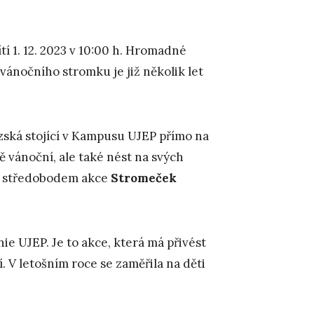
í 1. 12. 2023 v 10:00 h. Hromadné
ánočního stromku je již několik let
zská stojící v Kampusu UJEP přímo na
 vánoční, ale také nést na svých
tiž středobodem akce
Stromeček
e UJEP. Je to akce, která má přivést
í. V letošním roce se zaměřila na děti