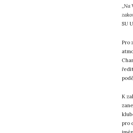
„
N
a 
zako
SU U
Pro 
atmo
Char
ředi
podě
K za
zane
klub
pro 
jmén