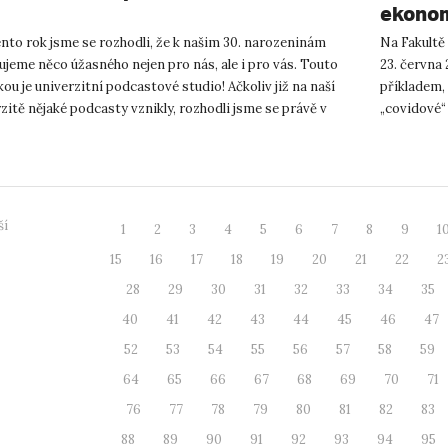
ekonom
nto rok jsme se rozhodli, že k našim 30. narozeninám
Na Fakultě
jeme něco úžasného nejen pro nás, ale i pro vás. Touto
23. června 
ou je univerzitní podcastové studio! Ačkoliv již na naší
příkladem, 
zitě nějaké podcasty vznikly, rozhodli jsme se právě v
„covidové“ 
.
uskuteč...
ší
1
2
3
4
5
6
7
8
9
1
15
16
17
18
19
20
21
22
2
28
29
30
31
32
33
34
35
40
41
42
43
44
45
46
47
52
53
54
55
56
57
58
59
64
65
66
67
68
69
70
71
76
77
78
79
80
81
82
83
88
89
90
91
92
93
94
95