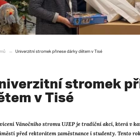
mů
Univerzitní stromek přinese dárky dětem v Tisé
niverzitní stromek p
ětem v Tisé
vícení Vánočního stromu UJEP je tradiční akcí, která v ka
áměstí před rektorátem zaměstnance i studenty. Tento ro