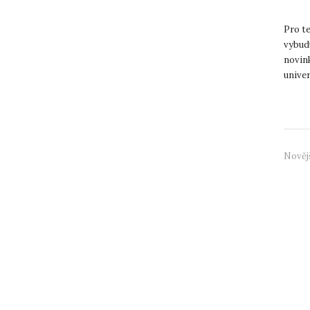
Pro te
vybudu
novink
univer
roce ..
Nověj