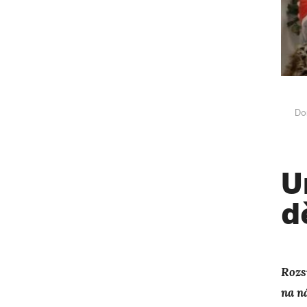
Do
U
d
Rozs
na n