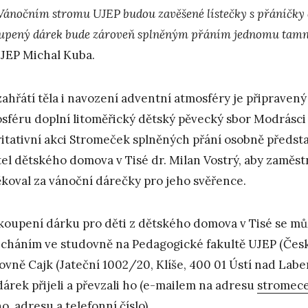
Vánočním stromu UJEP budou zavěšené lístečky s přáníčky d
upený dárek bude zároveň splněným přáním jednomu tamn
JEP Michal Kuba.
zahřátí těla i navození adventní atmosféry je připraven
sféru doplní litoměřický dětský pěvecký sbor Modrásci
itativní akci Stromeček splněných přání osobně předst
tel dětského domova v Tisé dr. Milan Vostrý, aby zamě
koval za vánoční dárečky pro jeho svěřence.
koupení dárku pro děti z dětského domova v Tisé se může
cháním ve studovně na Pedagogické fakultě UJEP (Česk
ovně Cajk (Jateční 1002/20, Klíše, 400 01 Ústí nad Lab
dárek přijeli a převzali ho (e-mailem na adresu
stromec
o, adresu a telefonní číslo).