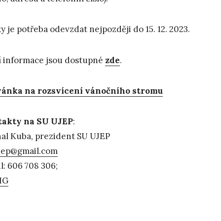
y je potřeba odevzdat nejpozději do 15. 12. 2023.
í informace jsou dostupné
zde
.
ánka na rozsvícení vánočního stromu
takty na SU UJEP
:
al Kuba, prezident SU UJEP
jep@gmail.com
l: 606 708 306;
IG