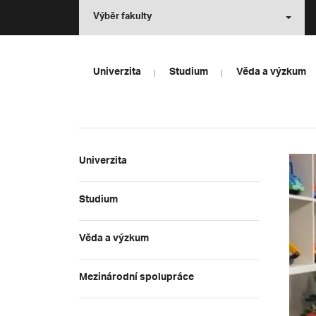
Výběr fakulty
Univerzita
Studium
Věda a výzkum
Univerzita
Studium
Věda a výzkum
Mezinárodní spolupráce