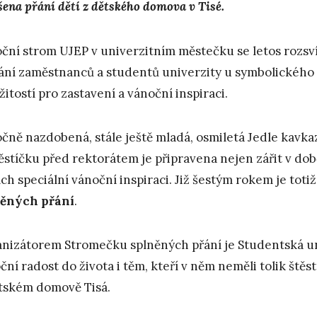
šena přání dětí z dětského domova v Tisé.
ční strom UJEP v univerzitním městečku se letos rozsvít
ání zaměstnanců a studentů univerzity u symbolického v
ežitostí pro zastavení a vánoční inspiraci.
čně nazdobená, stále ještě mladá, osmiletá Jedle kavka
stíčku před rektorátem je připravena nejen zářit v době
ích speciální vánoční inspiraci. Již šestým rokem je to
něných přání
.
nizátorem Stromečku splněných přání je Studentská uni
ční radost do života i těm, kteří v něm neměli tolik štěst
tském domově Tisá.