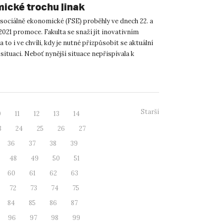
ické trochu jinak
 sociálně ekonomické (FSE) proběhly ve dnech 22. a
2021 promoce. Fakulta se snaží jít inovativním
a to i ve chvíli, kdy je nutné přizpůsobit se aktuální
situaci. Neboť nynější situace nepřispívala k
Starší
0
11
12
13
14
3
24
25
26
27
36
37
38
39
48
49
50
51
60
61
62
63
72
73
74
75
84
85
86
87
96
97
98
99