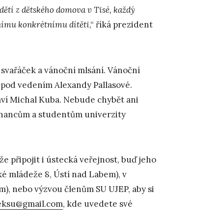
ětí z dětského domova v Tisé, každý
ímu konkrétnímu dítěti
,“ říká prezident
ý svařáček a vánoční mlsání. Vánoční
 pod vedením Alexandy Pallasové.
aví Michal Kuba. Nebude chybět ani
stnancům a studentům univerzity
 připojit i ústecká veřejnost, buď jeho
é mládeže 8, Ústí nad Labem), v
em), nebo výzvou členům SU UJEP, aby si
eksu@gmail.com
, kde uvedete své