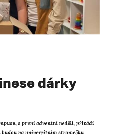
řinese dárky
mpusu, s první adventní nedělí, přivádí
k budou na univerzitním stromečku