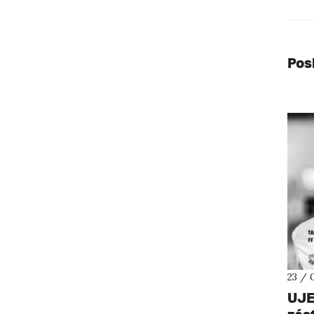
Pos
23 / 
UJE