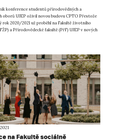
ník konference studentů přírodovědných a
h oborů UJEP oživil novou budovu CPTO Přestože
 rok 2020/2021 už proběhl na Fakultě životního
(FŽP) a Přírodovědecké fakultě (PřF) UJEP v nových
 Centra přírodo...
 2021
e na Fakultě sociálně