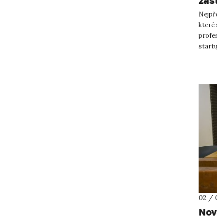
zás
Nejpře
které 
profes
startu
svým 
02 / 
Nov