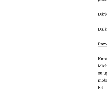
Dárk
Dalš
Pozv
Kon
Mich
su.u
mobi
FB
|