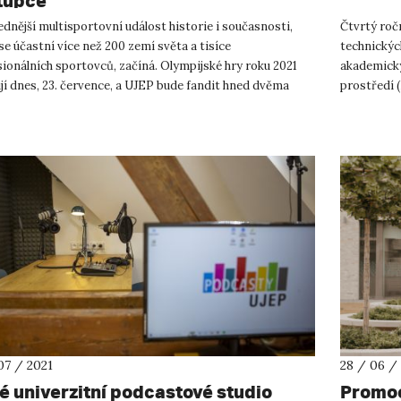
tupce
dnější multisportovní událost historie i současnosti,
Čtvrtý roč
se účastní více než 200 zemí světa a tisíce
technickýc
ionálních sportovců, začíná. Olympijské hry roku 2021
akademický
jí dnes, 23. července, a UJEP bude fandit hned dvěma
prostředí 
studentům. Prvn...
prostorách
07 / 2021
28 / 06 /
é univerzitní podcastové studio
Promoc