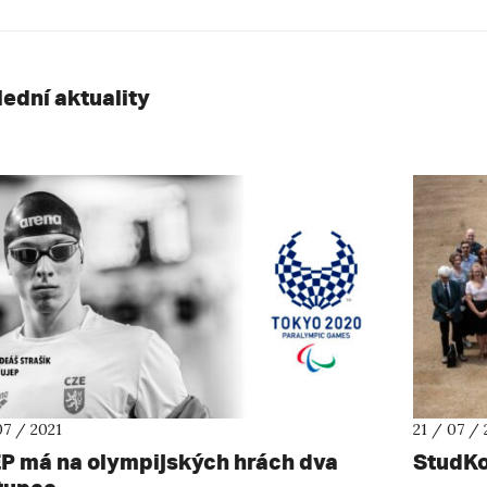
lední aktuality
07 / 2021
21 / 07 / 
P má na olympijských hrách dva
StudKo