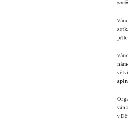
zavě
Váno
setk
příl
Váno
námě
větv
spl
Orga
váno
v Dě