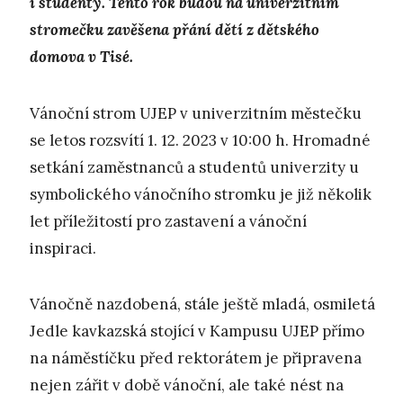
i studenty. Tento rok budou na univerzitním
stromečku zavěšena přání dětí z dětského
domova v Tisé.
Vánoční strom UJEP v univerzitním městečku
se letos rozsvítí 1. 12. 2023 v 10:00 h. Hromadné
setkání zaměstnanců a studentů univerzity u
symbolického vánočního stromku je již několik
let příležitostí pro zastavení a vánoční
inspiraci.
Vánočně nazdobená, stále ještě mladá, osmiletá
Jedle kavkazská stojící v Kampusu UJEP přímo
na náměstíčku před rektorátem je připravena
nejen zářit v době vánoční, ale také nést na