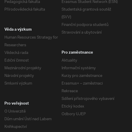
Pedagogická fakulta
Erasmus Student Network (ESN)
Přírodovědecká fakulta
Studentská grantová soutěž
(SVV)
Finanční podpora studentů
Věda a výzkum
Stravování a ubytování
Human Resources Strategy for
Researchers
Vědecká rada
Pro zaměstnance
Ediční činnost
Aktuality
Mezinárodní projekty
Informační systémy
Národní projekty
Kurzy pro zaměstnance
Smluvní výzkum
Erasmus+ – zaměstnaci
Rekreace
Sdílení přístrojového vybavení
Pro veřejnost
Etický kodex
O Univerzitě
Odbory UJEP
Dům umění Ústí nad Labem
Knihkupectví