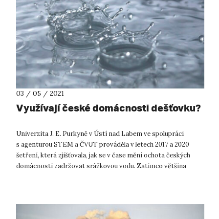
03 / 05 / 2021
Využívají české domácnosti dešťovku?
Univerzita J. E. Purkyně v Ústí nad Labem ve spolupráci
s agenturou STEM a ČVUT prováděla v letech 2017 a 2020
šetření, která zjišťovala, jak se v čase mění ochota českých
domácností zadržovat srážkovou vodu. Zatímco většina
domácností žijících v rodin...