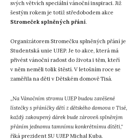
svých větvích speciální vánoční inspiraci. Již
šestým rokem je totiž středobodem akce
Stromeček splněných přání
.
Organizátorem Stromečku splněných přání je
Studentská unie UJEP. Je to akce, která má
přivést vánoční radost do života i těm, kteří
v něm neměli tolik štěstí. V letošním roce se
zaměřila na děti v Dětském domově Tisá.
„
N
a Vánočním stromu UJEP budou zavěšené
lístečky s přáníčky dětí z dětského domova v Tisé,
každý zakoupený dárek bude zároveň splněným
přáním jednomu tamnímu konkrétnímu dítěti
,“
říká prezident SU UJEP Michal Kuba.