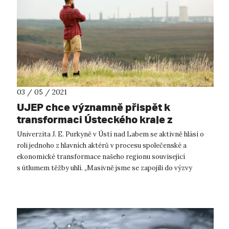
03 / 05 / 2021
UJEP chce významně přispět k
transformaci Ústeckého kraje z
uhelného na kreativní
Univerzita J. E. Purkyně v Ústí nad Labem se aktivně hlásí o
roli jednoho z hlavních aktérů v procesu společenské a
ekonomické transformace našeho regionu související
s útlumem těžby uhlí. „Masivně jsme se zapojili do výzvy
Ústeckého kraje pro před...