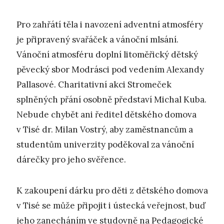
Pro zahřátí těla i navození adventní atmosféry
je připravený svařáček a vánoční mlsání.
Vánoční atmosféru doplní litoměřický dětský
pěvecký sbor Modrásci pod vedením Alexandy
Pallasové. Charitativní akci Stromeček
splněných přání osobně představí Michal Kuba.
Nebude chybět ani ředitel dětského domova
v Tisé dr. Milan Vostrý, aby zaměstnancům a
studentům univerzity poděkoval za vánoční
dárečky pro jeho svěřence.
K zakoupení dárku pro děti z dětského domova
v Tisé se může připojit i ústecká veřejnost, buď
jeho zanecháním ve studovně na Pedagogické