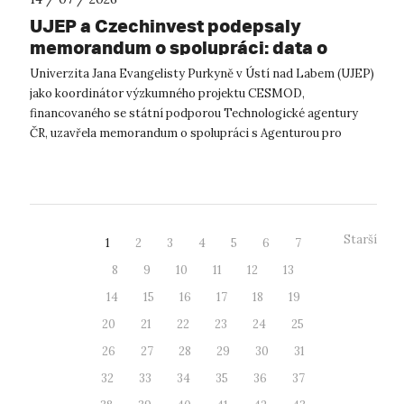
UJEP a Czechinvest podepsaly
memorandum o spolupráci: data o
podnikatelském prostředí posílí
Univerzita Jana Evangelisty Purkyně v Ústí nad Labem (UJEP)
výzkum CESMOD
jako koordinátor výzkumného projektu CESMOD,
financovaného se státní podporou Technologické agentury
ČR, uzavřela memorandum o spolupráci s Agenturou pro
podporu podnikání a investic CzechInve...
Starší
1
2
3
4
5
6
7
8
9
10
11
12
13
14
15
16
17
18
19
20
21
22
23
24
25
26
27
28
29
30
31
32
33
34
35
36
37