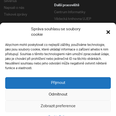
Silverius
Další pracoviště
Napsali o nás
Centrum Informatiky
Tiskové zprávy
Vědecká knihovna UJEP
Správa kolejí a menz
Správa souhlasu se soubory
Univerzitní centrum podpory
Pro absolventy
cookie
Klub absolventů
Abychom mohli poskytovat co nejlepší zážitky, používáme technologie,
Silverius
jako jsou soubory cookie, které ukládají informace o zařízení a/nebo k nim
Pro uchazeče
přistupují. Souhlas s těmito technologiemi nám umožní zpracovávat údaje,
Přijímací řízení
jako je chování při prohlížení nebo jedinečné ID na těchto stránkách.
Neudělení souhlasu nebo jeho odvolání může negativně ovlivnit některé
E-prihlaska
Ochrana soukromí
funkce a vlastnosti.
Podmínky přijímacího řízení
Přípravné kurzy
Přijmout
Odmítnout
Všechna práva vyhrazena
Zobrazit preference