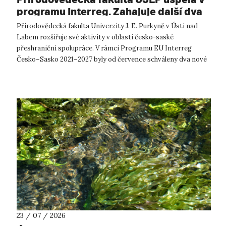
programu Interreg. Zahajuje další dva
přeshraniční projekty se saskými
Přírodovědecká fakulta Univerzity J. E. Purkyně v Ústí nad
partnery
Labem rozšiřuje své aktivity v oblasti česko-saské
přeshraniční spolupráce. V rámci Programu EU Interreg
Česko–Sasko 2021–2027 byly od července schváleny dva nové
projekty, které propojí české ...
23 / 07 / 2026