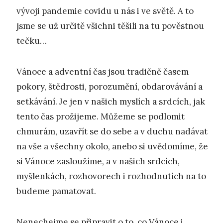
vývoji pandemie covidu u nás i ve světě. A to
jsme se už určitě všichni těšili na tu pověstnou
tečku…
Vánoce a adventní čas jsou tradičně časem
pokory, štědrosti, porozumění, obdarovávání a
setkávání. Je jen v našich myslích a srdcích, jak
tento čas prožijeme. Můžeme se podlomit
chmurám, uzavřít se do sebe a v duchu nadávat
na vše a všechny okolo, anebo si uvědomíme, že
si Vánoce zasloužíme, a v našich srdcích,
myšlenkách, rozhovorech i rozhodnutích na to
budeme pamatovat.
Nenechejme se připravit o to, co Vánoce i