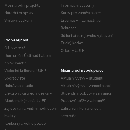
Mezinárodní projekty
Informační systémy
Národní projekty
Kurzy pro zaměstnance
Smluvní výzkum
Erasmus+ – zaměstnaci
Rekreace
Sdílení přístrojového vybavení
Pro veřejnost
Etický kodex
O Univerzitě
Odbory UJEP
Dům umění Ústí nad Labem
Knihkupectví
Vědecká knihovna UJEP
Mezinárodní spolupráce
Sportoviště
Aktuální výzvy – studenti
Nahrávací studio
Aktuální výzvy – zaměstnanci
Elektronická úřední deska –
Stipendijní pobyty v zahraničí
Akademický senát UJEP
Pracovní stáže v zahraničí
Zajišťování a vnitřní hodnocení
Zahraniční konference a
kvality
semináře
Konkurzy a volné pozice