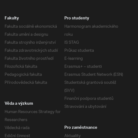
Fakulty
Pro studenty
Fakulta sociálně ekonomická
Harmonogram akademického
Fakulta umění a designu
roku
Fakulta strojního inženýrství
IS STAG
Fakulta zdravotnických studií
Průkaz studenta
Fakulta životního prostředí
E-learning
Filozofická fakulta
Erasmus+ – studenti
Pedagogická fakulta
Erasmus Student Network (ESN)
Přírodovědecká fakulta
Studentská grantová soutěž
(SVV)
Finanční podpora studentů
Věda a výzkum
Stravování a ubytování
Human Resources Strategy for
Researchers
Vědecká rada
Pro zaměstnance
Ediční činnost
Aktuality