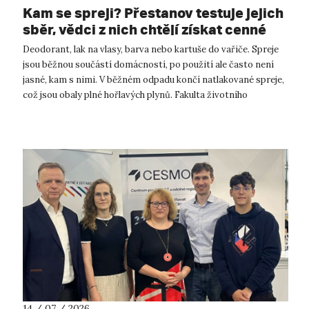
Kam se spreji? Přestanov testuje jejich
sběr, vědci z nich chtějí získat cenné
kovy
Deodorant, lak na vlasy, barva nebo kartuše do vařiče. Spreje
jsou běžnou součástí domácností, po použití ale často není
jasné, kam s nimi. V běžném odpadu končí natlakované spreje,
což jsou obaly plné hořlavých plynů. Fakulta životního
prostředí UJ...
14 / 07 / 2026