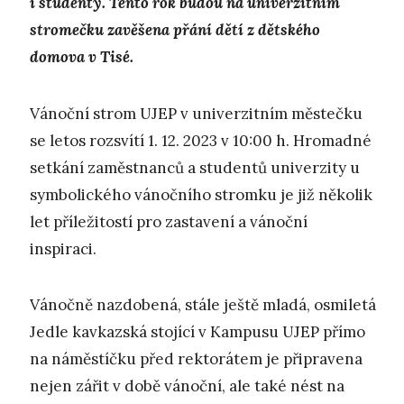
i studenty. Tento rok budou na univerzitním
stromečku zavěšena přání dětí z dětského
domova v Tisé.
Vánoční strom UJEP v univerzitním městečku
se letos rozsvítí 1. 12. 2023 v 10:00 h. Hromadné
setkání zaměstnanců a studentů univerzity u
symbolického vánočního stromku je již několik
let příležitostí pro zastavení a vánoční
inspiraci.
Vánočně nazdobená, stále ještě mladá, osmiletá
Jedle kavkazská stojící v Kampusu UJEP přímo
na náměstíčku před rektorátem je připravena
nejen zářit v době vánoční, ale také nést na