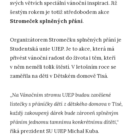
svých větvích speciální vánoční inspiraci. Již
šestým rokem je totiž středobodem akce
Stromeček splněných přání
.
Organizátorem Stromečku splněných přání je
Studentská unie UJEP. Je to akce, která má
přivést vánoční radost do života i těm, kteří
v něm neměli tolik štěstí. V letošním roce se
zaměřila na děti v Dětském domově Tisá.
„
N
a Vánočním stromu UJEP budou zavěšené
lístečky s přáníčky dětí z dětského domova v Tisé,
každý zakoupený dárek bude zároveň splněným
přáním jednomu tamnímu konkrétnímu dítěti
,“
říká prezident SU UJEP Michal Kuba.