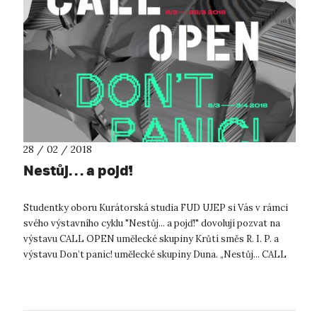
28 / 02 / 2018
Nestůj… a pojď!
Studentky oboru Kurátorská studia FUD UJEP si Vás v rámci
svého výstavního cyklu "Nestůj... a pojď!" dovolují pozvat na
výstavu CALL OPEN umělecké skupiny Krůtí směs R. I. P. a
výstavu Don’t panic! umělecké skupiny Duna. „Nestůj... CALL
OPEN// Krůt...