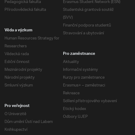
Pedagogická fakulta
Erasmus Student Network (ESN)
Přírodovědecká fakulta
Studentská grantová soutěž
(SVV)
Finanční podpora studentů
Věda a výzkum
Stravování a ubytování
Human Resources Strategy for
Researchers
Vědecká rada
Pro zaměstnance
Ediční činnost
Aktuality
Mezinárodní projekty
Informační systémy
Národní projekty
Kurzy pro zaměstnance
Smluvní výzkum
Erasmus+ – zaměstnaci
Rekreace
Sdílení přístrojového vybavení
Pro veřejnost
Etický kodex
O Univerzitě
Odbory UJEP
Dům umění Ústí nad Labem
Knihkupectví