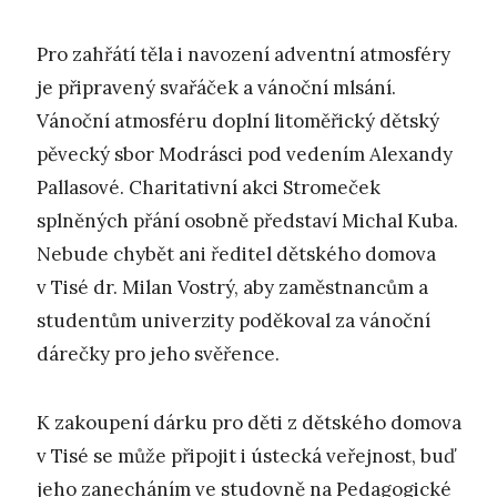
Pro zahřátí těla i navození adventní atmosféry
je připravený svařáček a vánoční mlsání.
Vánoční atmosféru doplní litoměřický dětský
pěvecký sbor Modrásci pod vedením Alexandy
Pallasové. Charitativní akci Stromeček
splněných přání osobně představí Michal Kuba.
Nebude chybět ani ředitel dětského domova
v Tisé dr. Milan Vostrý, aby zaměstnancům a
studentům univerzity poděkoval za vánoční
dárečky pro jeho svěřence.
K zakoupení dárku pro děti z dětského domova
v Tisé se může připojit i ústecká veřejnost, buď
jeho zanecháním ve studovně na Pedagogické