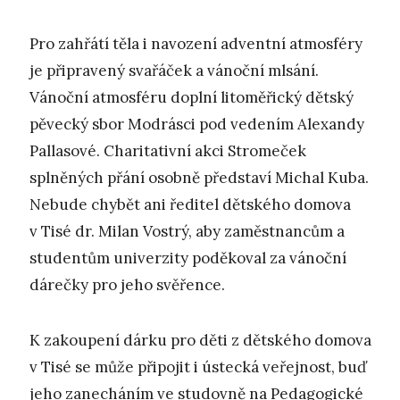
Pro zahřátí těla i navození adventní atmosféry
je připravený svařáček a vánoční mlsání.
Vánoční atmosféru doplní litoměřický dětský
pěvecký sbor Modrásci pod vedením Alexandy
Pallasové. Charitativní akci Stromeček
splněných přání osobně představí Michal Kuba.
Nebude chybět ani ředitel dětského domova
v Tisé dr. Milan Vostrý, aby zaměstnancům a
studentům univerzity poděkoval za vánoční
dárečky pro jeho svěřence.
K zakoupení dárku pro děti z dětského domova
v Tisé se může připojit i ústecká veřejnost, buď
jeho zanecháním ve studovně na Pedagogické