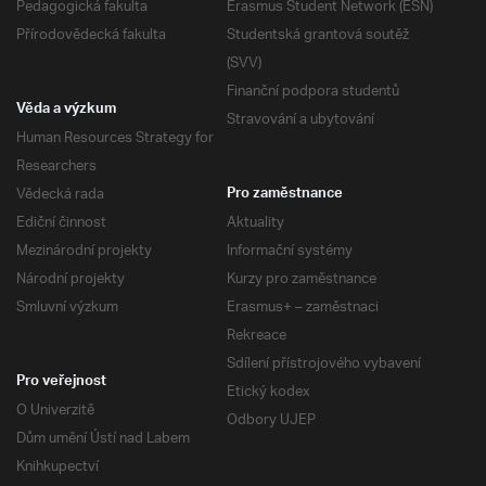
Pedagogická fakulta
Erasmus Student Network (ESN)
Přírodovědecká fakulta
Studentská grantová soutěž
(SVV)
Finanční podpora studentů
Věda a výzkum
Stravování a ubytování
Human Resources Strategy for
Researchers
Vědecká rada
Pro zaměstnance
Ediční činnost
Aktuality
Mezinárodní projekty
Informační systémy
Národní projekty
Kurzy pro zaměstnance
Smluvní výzkum
Erasmus+ – zaměstnaci
Rekreace
Sdílení přístrojového vybavení
Pro veřejnost
Etický kodex
O Univerzitě
Odbory UJEP
Dům umění Ústí nad Labem
Knihkupectví