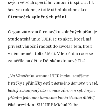
svých větvích speciální vánoční inspiraci. Již
šestým rokem je totiž středobodem akce
Stromeček splněných přání
.
Organizátorem Stromečku splněných přání je
Studentská unie UJEP. Je to akce, která má
přivést vánoční radost do života i těm, kteří
v něm neměli tolik štěstí. V letošním roce se
zaměřila na děti v Dětském domově Tisá.
„
N
a Vánočním stromu UJEP budou zavěšené
lístečky s přáníčky dětí z dětského domova v Tisé,
každý zakoupený dárek bude zároveň splněným
přáním jednomu tamnímu konkrétnímu dítěti
,“
říká prezident SU UJEP Michal Kuba.