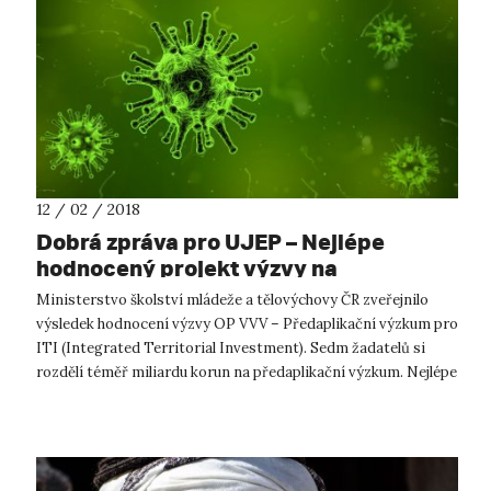
12 / 02 / 2018
Dobrá zpráva pro UJEP – Nejlépe
hodnocený projekt výzvy na
předaplikační výzkum
Ministerstvo školství mládeže a tělovýchovy ČR zveřejnilo
výsledek hodnocení výzvy OP VVV – Předaplikační výzkum pro
ITI (Integrated Territorial Investment). Sedm žadatelů si
rozdělí téměř miliardu korun na předaplikační výzkum. Nejlépe
ze všech pod...