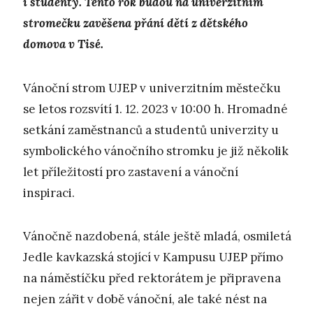
i studenty. Tento rok budou na univerzitním
stromečku zavěšena přání dětí z dětského
domova v Tisé.
Vánoční strom UJEP v univerzitním městečku
se letos rozsvítí 1. 12. 2023 v 10:00 h. Hromadné
setkání zaměstnanců a studentů univerzity u
symbolického vánočního stromku je již několik
let příležitostí pro zastavení a vánoční
inspiraci.
Vánočně nazdobená, stále ještě mladá, osmiletá
Jedle kavkazská stojící v Kampusu UJEP přímo
na náměstíčku před rektorátem je připravena
nejen zářit v době vánoční, ale také nést na