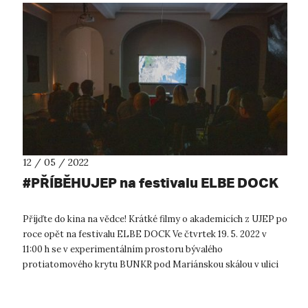
12 / 05 / 2022
#PŘÍBĚHUJEP na festivalu ELBE DOCK
Příjďte do kina na vědce! Krátké filmy o akademicích z UJEP po
roce opět na festivalu ELBE DOCK Ve čtvrtek 19. 5. 2022 v
11:00 h se v experimentálním prostoru bývalého
protiatomového krytu BUNKR pod Mariánskou skálou v ulici
Důlce budou promítat krátk...