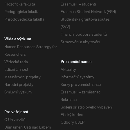
Filozofická fakulta
Erasmus+ – studenti
Pedagogická fakulta
Erasmus Student Network (ESN)
Přírodovědecká fakulta
Studentská grantová soutěž
(SVV)
Finanční podpora studentů
Věda a výzkum
Stravování a ubytování
Human Resources Strategy for
Researchers
Vědecká rada
Pro zaměstnance
Ediční činnost
Aktuality
Mezinárodní projekty
Informační systémy
Národní projekty
Kurzy pro zaměstnance
Smluvní výzkum
Erasmus+ – zaměstnaci
Rekreace
Sdílení přístrojového vybavení
Pro veřejnost
Etický kodex
O Univerzitě
Odbory UJEP
Dům umění Ústí nad Labem