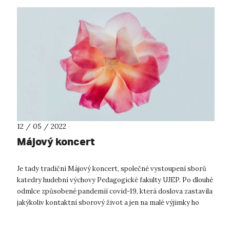
12 / 05 / 2022
Májový koncert
Je tady tradiční Májový koncert, společné vystoupení sborů
katedry hudební výchovy Pedagogické fakulty UJEP. Po dlouhé
odmlce způsobené pandemií covid-19, která doslova zastavila
jakýkoliv kontaktní sborový život a jen na malé výjimky ho
převedla do r...