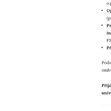
o.
Op
(p
P
in
FS
P
Podr
omb
Přij
univ