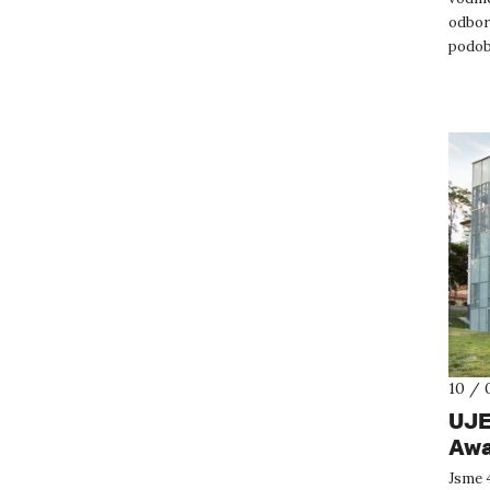
odborn
podob
konkré
10 / 
UJE
Aw
Jsme 4