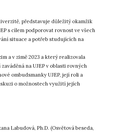
niverzitě, představuje důležitý okamžik
JEP s cílem podporovat rovnost ve všech
ní situace a potřeb studujících na
im a v zimě 2023 a který realizovala
í zaváděná na UJEP v oblasti rovných
nové ombudsmanky UJEP, její roli a
iskuzi o možnostech využití jejích
ana Labudová, Ph.D. (Osvětová beseda,