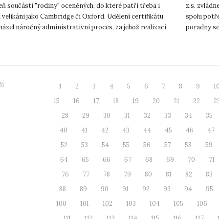
ň součástí "rodiny" oceněných, do které patří třeba i
z.s. zvládn
 velikáni jako Cambridge či Oxford. Udělení certifikátu
spolu potře
ázel náročný administrativní proces, za jehož realizaci
poradny se
.
řeč. Takovo
ší
1
2
3
4
5
6
7
8
9
1
15
16
17
18
19
20
21
22
2
28
29
30
31
32
33
34
35
40
41
42
43
44
45
46
47
52
53
54
55
56
57
58
59
64
65
66
67
68
69
70
71
76
77
78
79
80
81
82
83
88
89
90
91
92
93
94
95
100
101
102
103
104
105
106
111
112
113
114
115
116
117