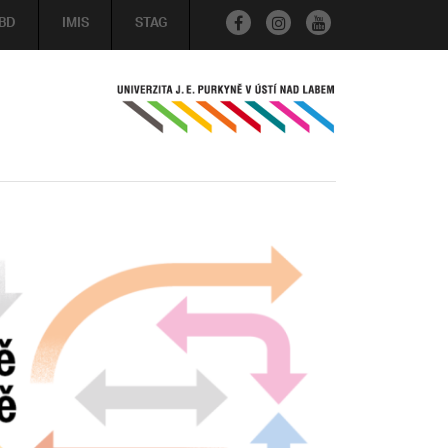
BD
IMIS
STAG