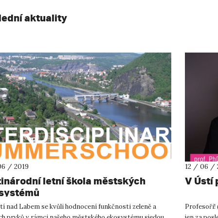
lední aktuality
06 / 2019
12 / 06 /
inárodní letní škola městských
V Ústí 
systémů
tí nad Labem se kvůli hodnocení funkčnosti zeleně a
Profesoři!
ch prvků v rámci našeho městského ekosystému sjedou
jen za pos