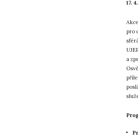
17. 
Akce
pro 
sfér
UJE
a zp
Osvě
příl
posl
služ
Pro
Pr