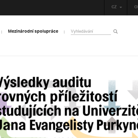
CZ
O
Mezinárodní spolupráce