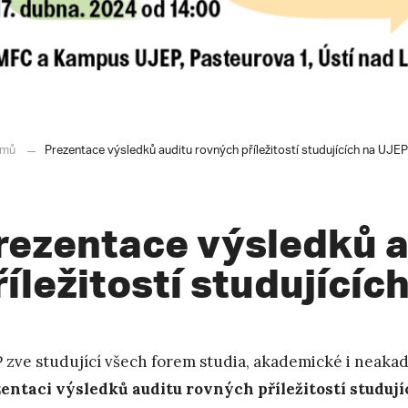
mů
Prezentace výsledků auditu rovných příležitostí studujících na UJEP
rezentace výsledků a
říležitostí studujícíc
 zve studující všech forem studia, akademické i neaka
entaci výsledků auditu rovných příležitostí studují