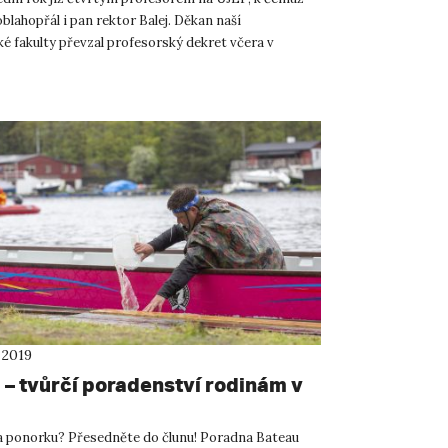
lahopřál i pan rektor Balej. Děkan naší
é fakulty převzal profesorský dekret včera v
z rukou prez...
 2019
 – tvůrčí poradenství rodinám v
ponorku? Přesedněte do člunu! Poradna Bateau