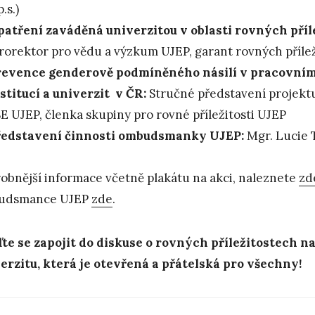
p.s.)
atření zaváděná univerzitou v oblasti rovných příle
rorektor pro vědu a výzkum UJEP, garant rovných přílež
revence genderově podmíněného násilí v pracovní
stitucí a univerzit v ČR:
Stručné představení projektu 
E UJEP, členka skupiny pro rovné příležitosti UJEP
ředstavení činnosti ombudsmanky UJEP:
Mgr. Lucie 
obnější informace včetně plakátu na akci, naleznete
zd
udsmance UJEP
zde
.
ďte se zapojit do diskuse o rovných příležitostech 
erzitu, která je otevřená a přátelská pro všechny!