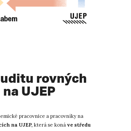
uditu rovných
h na UJEP
demické pracovnice a pracovníky na
cích na UJEP,
která se koná
ve středu