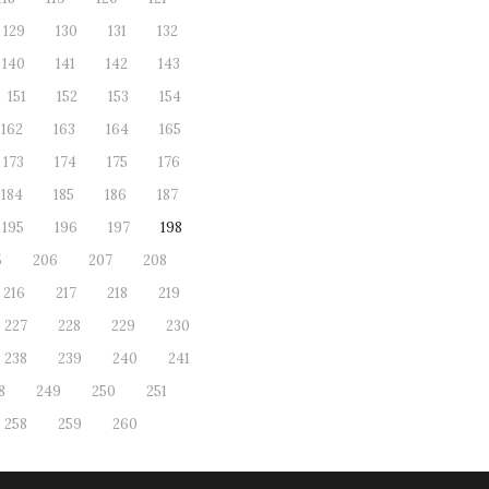
129
130
131
132
140
141
142
143
151
152
153
154
162
163
164
165
173
174
175
176
184
185
186
187
195
196
197
198
5
206
207
208
216
217
218
219
227
228
229
230
238
239
240
241
8
249
250
251
258
259
260