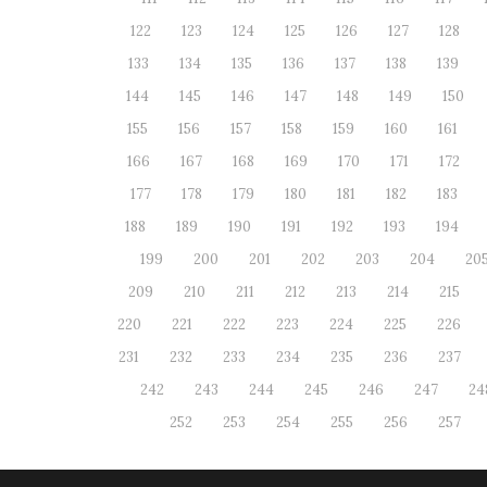
122
123
124
125
126
127
128
133
134
135
136
137
138
139
144
145
146
147
148
149
150
155
156
157
158
159
160
161
166
167
168
169
170
171
172
177
178
179
180
181
182
183
188
189
190
191
192
193
194
199
200
201
202
203
204
20
209
210
211
212
213
214
215
220
221
222
223
224
225
226
231
232
233
234
235
236
237
242
243
244
245
246
247
24
252
253
254
255
256
257