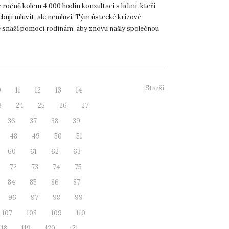
e ročně kolem 4 000 hodin konzultací s lidmi, kteří
bují mluvit, ale nemluví. Tým ústecké krizové
 snaží pomoci rodinám, aby znovu našly společnou
u, kte...
Starší
0
11
12
13
14
3
24
25
26
27
36
37
38
39
48
49
50
51
60
61
62
63
72
73
74
75
84
85
86
87
96
97
98
99
107
108
109
110
118
119
120
121