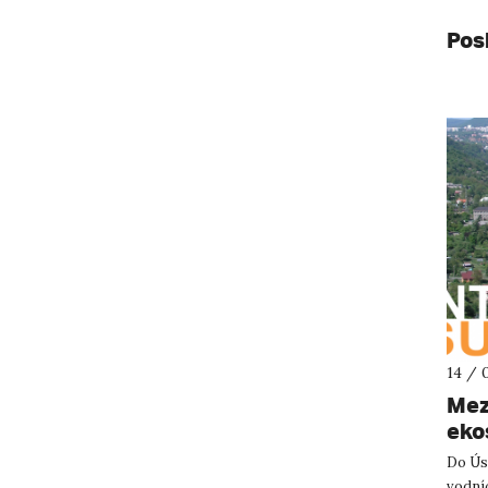
Pos
14 / 
Mez
eko
Do Ús
vodní