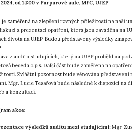
4. 2024, od 14:00 v Purpurové aule, MFC, UJEP
.
 je zaměřená na zlepšení rovných příležitostí na naší u
diskuzi a prezentaci opatření, která jsou zaváděna na U
ách života na UJEP. Budou představeny výsledky zmapová
P
ráva z auditu studujících, který na UJEP proběhl na podz
tová beseda o.p.s. Další část bude zaměřena na opatřen
ežitostí. Zvláštní pozornost bude věnována představení 
ání. Mgr. Lucie Tesařová bude následně k dispozici na d
eb a konzultací.
gram akce:
ezentace výsledků auditu mezi studujícími:
Mgr. Zuz