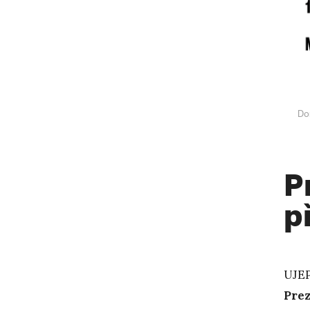
Do
P
p
UJEP
Prez