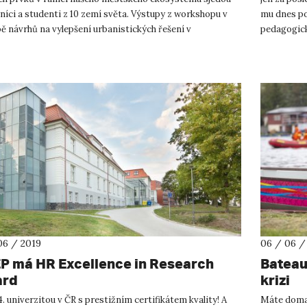
íci a studenti z 10 zemí světa. Výstupy z workshopu v
mu dnes pob
ě návrhů na vylepšení urbanistických řešení v
pedagogick
tních lokalitách budo...
Bratislavě 
06 / 2019
06 / 06 /
P má HR Excellence in Research
Bateau
ard
krizi
. univerzitou v ČR s prestižním certifikátem kvality! A
Máte doma 