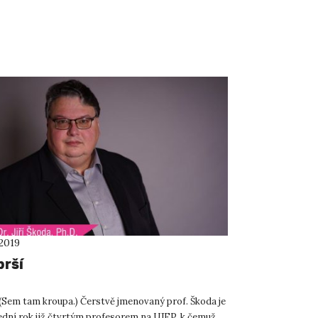
 2019
prší
 (Sem tam kroupa.) Čerstvě jmenovaný prof. Škoda je
lední rok již čtvrtým profesorem na UJEP, k čemuž