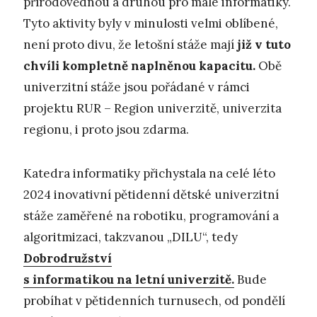
přírodovědnou a druhou pro malé informatiky.
Tyto aktivity byly v minulosti velmi oblíbené,
není proto divu, že letošní stáže mají
již v tuto
chvíli kompletně naplněnou kapacitu.
Obě
univerzitní stáže jsou pořádané v rámci
projektu RUR – Region univerzitě, univerzita
regionu, i proto jsou zdarma.
Katedra informatiky přichystala na celé léto
2024 inovativní pětidenní dětské univerzitní
stáže zaměřené na robotiku, programování a
algoritmizaci, takzvanou „DILU“, tedy
Dobrodružství
s informatikou na letní univerzitě.
Bude
probíhat v pětidenních turnusech, od pondělí