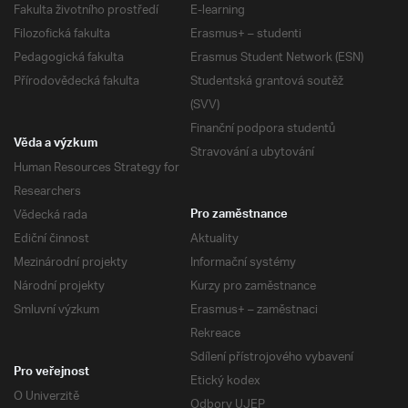
Fakulta životního prostředí
E-learning
Filozofická fakulta
Erasmus+ – studenti
Pedagogická fakulta
Erasmus Student Network (ESN)
Přírodovědecká fakulta
Studentská grantová soutěž
(SVV)
Finanční podpora studentů
Věda a výzkum
Stravování a ubytování
Human Resources Strategy for
Researchers
Vědecká rada
Pro zaměstnance
Ediční činnost
Aktuality
Mezinárodní projekty
Informační systémy
Národní projekty
Kurzy pro zaměstnance
Smluvní výzkum
Erasmus+ – zaměstnaci
Rekreace
Sdílení přístrojového vybavení
Pro veřejnost
Etický kodex
O Univerzitě
Odbory UJEP