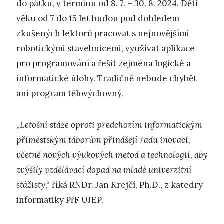
do pátku, v termínu od 8. 7. – 30. 8. 2024. Děti
věku od 7 do 15 let budou pod dohledem
zkušených lektorů pracovat s nejnovějšími
robotickými stavebnicemi, využívat aplikace
pro programování a řešit zejména logické a
informatické úlohy. Tradičně nebude chybět
ani program tělovýchovný.
„
Letošní stáže oproti předchozím informatickým
příměstským táborům přinášejí řadu inovací,
včetně nových výukových metod a technologií, aby
zvýšily vzdělávací dopad na mladé univerzitní
stážisty
,“ říká RNDr. Jan Krejčí, Ph.D., z katedry
informatiky PřF UJEP.