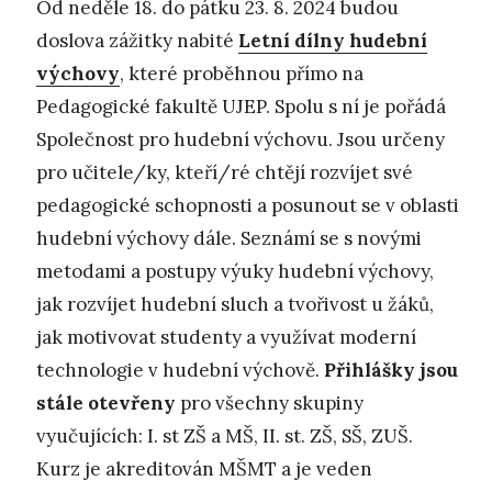
Od neděle 18. do pátku 23. 8. 2024 budou
doslova zážitky nabité
Letní dílny hudební
výchovy
, které proběhnou přímo na
Pedagogické fakultě UJEP. Spolu s ní je pořádá
Společnost pro hudební výchovu. Jsou určeny
pro učitele/ky, kteří/ré chtějí rozvíjet své
pedagogické schopnosti a posunout se v oblasti
hudební výchovy dále. Seznámí se s novými
metodami a postupy výuky hudební výchovy,
jak rozvíjet hudební sluch a tvořivost u žáků,
jak motivovat studenty a využívat moderní
technologie v hudební výchově.
Přihlášky jsou
stále otevřeny
pro všechny skupiny
vyučujících: I. st ZŠ a MŠ, II. st. ZŠ, SŠ, ZUŠ.
Kurz je akreditován MŠMT a je veden