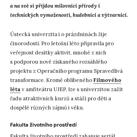
a na své si přijdou milovníci přírody i
technických vymožeností, hudebníci a výtvarníci.
Ústecká univerzita i o prázdninách žije
činorodostí. Pro letošní léto připravila pro
veřejnost desítky aktivit, mnohé z nich
s podporou nově získaného rozsáhlého
projektu z Operačního programu Spravedlivá
transformace. Kromě oblíbeného
Filmového
léta
v amfiteátru UJEP, lze s univerzitou zažít
řadu atraktivních kurzů a stáží pro děti a
dospělé různých zájmů i věku.
Fakulta životního prostředí
Fakulta životního prostředí zahajuje seriál