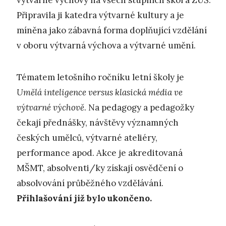
výtvarné výchovy na všech stupních škol a ZUŠ.
Připravila ji katedra výtvarné kultury a je
míněna jako zábavná forma doplňující vzdělání
v oboru výtvarná výchova a výtvarné umění.
Tématem letošního ročníku letní školy je
Umělá inteligence versus klasická média ve
výtvarné výchově
. Na pedagogy a pedagožky
čekají přednášky, návštěvy významných
českých umělců, výtvarné ateliéry,
performance apod. Akce je akreditovaná
MŠMT, absolventi/ky získají osvědčení o
absolvování průběžného vzdělávání.
Přihlašování již bylo ukončeno.