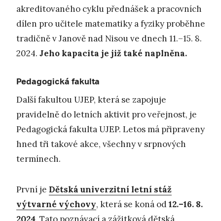
akreditovaného cyklu přednášek a pracovních
dílen pro učitele matematiky a fyziky proběhne
tradičně v Janově nad Nisou ve dnech 11.–15. 8.
2024.
Jeho kapacita je již také naplněna.
Pedagogická fakulta
Další fakultou UJEP, která se zapojuje
pravidelně do letních aktivit pro veřejnost, je
Pedagogická fakulta UJEP. Letos má připraveny
hned tři takové akce, všechny v srpnových
termínech.
První je
Dětská univerzitní letní stáž
výtvarné výchovy
, která se koná od
12.–16. 8.
2024
. Tato poznávací a zážitková dětská