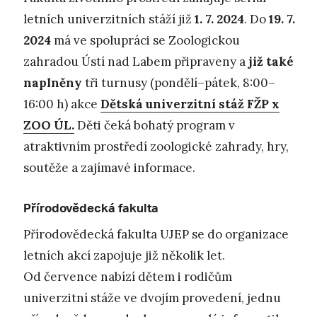
letních univerzitních stáží již
1. 7. 2024
. Do
19. 7.
2024
má ve spolupráci se Zoologickou
zahradou Ústí nad Labem připraveny a
již také
naplněny
tři turnusy (pondělí–pátek, 8:00–
16:00 h) akce
Dětská univerzitní stáž FŽP x
ZOO ÚL.
Děti čeká bohatý program v
atraktivním prostředí zoologické zahrady, hry,
soutěže a zajímavé informace.
Přírodovědecká fakulta
Přírodovědecká fakulta UJEP se do organizace
letních akcí zapojuje již několik let.
Od července nabízí dětem i rodičům
univerzitní stáže ve dvojím provedení, jednu