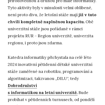
přírodovědnou a druhou pro malé informatiky.
Tyto aktivity byly v minulosti velmi oblíbené,
není proto divu, že letošní stáže mají
již v tuto
chvíli kompletně naplněnou kapacitu.
Obě
univerzitní stáže jsou pořádané v rámci
projektu RUR – Region univerzitě, univerzita
regionu, i proto jsou zdarma.
Katedra informatiky přichystala na celé léto
2024 inovativní pětidenní dětské univerzitní
stáže zaměřené na robotiku, programování a
algoritmizaci, takzvanou „DILU“, tedy
Dobrodružství
s informatikou na letní univerzitě.
Bude
probíhat v pětidenních turnusech, od pondělí