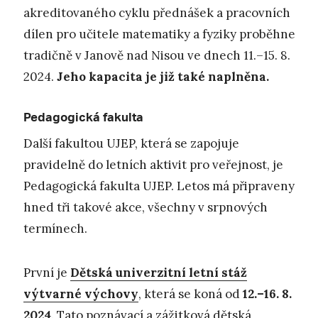
akreditovaného cyklu přednášek a pracovních
dílen pro učitele matematiky a fyziky proběhne
tradičně v Janově nad Nisou ve dnech 11.–15. 8.
2024.
Jeho kapacita je již také naplněna.
Pedagogická fakulta
Další fakultou UJEP, která se zapojuje
pravidelně do letních aktivit pro veřejnost, je
Pedagogická fakulta UJEP. Letos má připraveny
hned tři takové akce, všechny v srpnových
termínech.
První je
Dětská univerzitní letní stáž
výtvarné výchovy
, která se koná od
12.–16. 8.
2024
. Tato poznávací a zážitková dětská