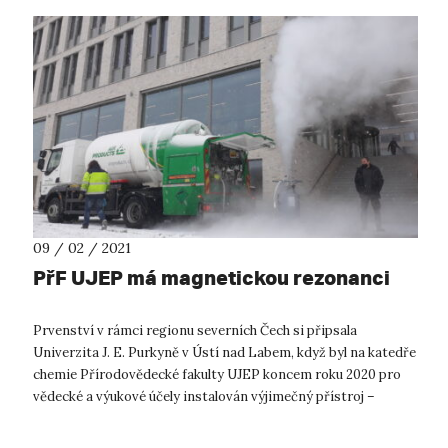
09 / 02 / 2021
PřF UJEP má magnetickou rezonanci
Prvenství v rámci regionu severních Čech si připsala
Univerzita J. E. Purkyně v Ústí nad Labem, když byl na katedře
chemie Přírodovědecké fakulty UJEP koncem roku 2020 pro
vědecké a výukové účely instalován výjimečný přístroj –
spektrometr nukleární ma...