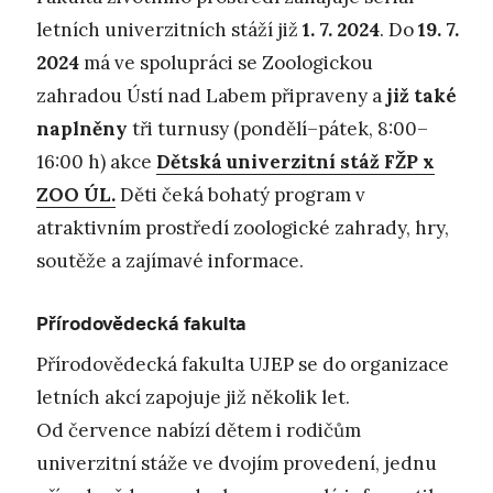
letních univerzitních stáží již
1. 7. 2024
. Do
19. 7.
2024
má ve spolupráci se Zoologickou
zahradou Ústí nad Labem připraveny a
již také
naplněny
tři turnusy (pondělí–pátek, 8:00–
16:00 h) akce
Dětská univerzitní stáž FŽP x
ZOO ÚL.
Děti čeká bohatý program v
atraktivním prostředí zoologické zahrady, hry,
soutěže a zajímavé informace.
Přírodovědecká fakulta
Přírodovědecká fakulta UJEP se do organizace
letních akcí zapojuje již několik let.
Od července nabízí dětem i rodičům
univerzitní stáže ve dvojím provedení, jednu