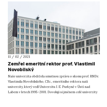
11 / 02 / 2021
Zemřel emeritní rektor prof. Vlastimil
Novobilský
Naše univerzita obdržela smutnou zprávu o skonu prof. RNDr.
Vlastimila Novobilského, CSc., emeritního rektora naší
univerzity, který vedl Univerzitu J. E. Purkyně v Ústí nad
Labem v letech 1995–2001. Dovoluji si jménem celé univerzity
vyzdvihnout hodno...