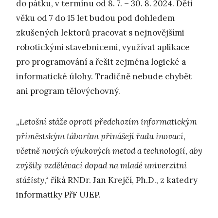
do pátku, v termínu od 8. 7. – 30. 8. 2024. Děti
věku od 7 do 15 let budou pod dohledem
zkušených lektorů pracovat s nejnovějšími
robotickými stavebnicemi, využívat aplikace
pro programování a řešit zejména logické a
informatické úlohy. Tradičně nebude chybět
ani program tělovýchovný.
„
Letošní stáže oproti předchozím informatickým
příměstským táborům přinášejí řadu inovací,
včetně nových výukových metod a technologií, aby
zvýšily vzdělávací dopad na mladé univerzitní
stážisty
,“ říká RNDr. Jan Krejčí, Ph.D., z katedry
informatiky PřF UJEP.