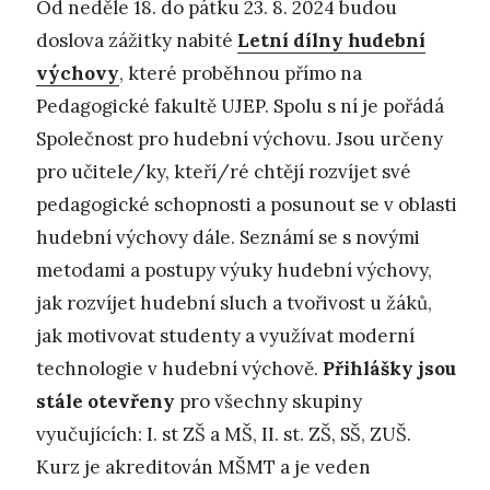
Od neděle 18. do pátku 23. 8. 2024 budou
doslova zážitky nabité
Letní dílny hudební
výchovy
, které proběhnou přímo na
Pedagogické fakultě UJEP. Spolu s ní je pořádá
Společnost pro hudební výchovu. Jsou určeny
pro učitele/ky, kteří/ré chtějí rozvíjet své
pedagogické schopnosti a posunout se v oblasti
hudební výchovy dále. Seznámí se s novými
metodami a postupy výuky hudební výchovy,
jak rozvíjet hudební sluch a tvořivost u žáků,
jak motivovat studenty a využívat moderní
technologie v hudební výchově.
Přihlášky jsou
stále otevřeny
pro všechny skupiny
vyučujících: I. st ZŠ a MŠ, II. st. ZŠ, SŠ, ZUŠ.
Kurz je akreditován MŠMT a je veden