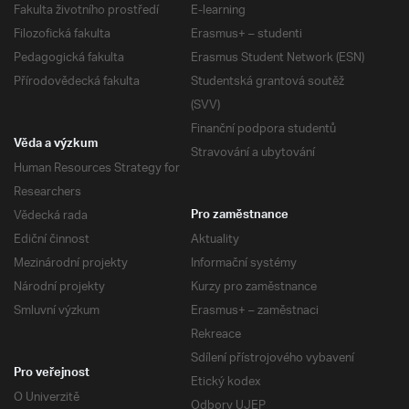
Fakulta životního prostředí
E-learning
Filozofická fakulta
Erasmus+ – studenti
Pedagogická fakulta
Erasmus Student Network (ESN)
Přírodovědecká fakulta
Studentská grantová soutěž
(SVV)
Finanční podpora studentů
Věda a výzkum
Stravování a ubytování
Human Resources Strategy for
Researchers
Vědecká rada
Pro zaměstnance
Ediční činnost
Aktuality
Mezinárodní projekty
Informační systémy
Národní projekty
Kurzy pro zaměstnance
Smluvní výzkum
Erasmus+ – zaměstnaci
Rekreace
Sdílení přístrojového vybavení
Pro veřejnost
Etický kodex
O Univerzitě
Odbory UJEP