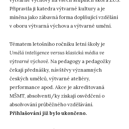
výtvarné výchovy na všech stupních škol a ZUŠ.
Připravila ji katedra výtvarné kultury a je
míněna jako zábavná forma doplňující vzdělání
v oboru výtvarná výchova a výtvarné umění.
Tématem letošního ročníku letní školy je
Umělá inteligence versus klasická média ve
výtvarné výchově
. Na pedagogy a pedagožky
čekají přednášky, návštěvy významných
českých umělců, výtvarné ateliéry,
performance apod. Akce je akreditovaná
MŠMT, absolventi/ky získají osvědčení o
absolvování průběžného vzdělávání.
Přihlašování již bylo ukončeno.