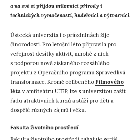
a na své si přijdou milovníci přírody i
technických vymožeností, hudebníci a výtvarníci.
Ústecká univerzita i o prázdninách žije
činorodostí. Pro letošní léto připravila pro
veřejnost desítky aktivit, mnohé z nich
s podporou nově získaného rozsáhlého
projektu z Operačního programu Spravedlivá
transformace. Kromě oblíbeného
Filmového
léta
v amfiteátru UJEP, lze s univerzitou zažít
řadu atraktivních kurzů a stáží pro děti a
dospělé různých zájmů i věku.
Fakulta životního prostředí
Fakulta životního prostředí zahajuje seriál