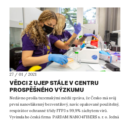
27 / 01 / 2021
VĚDCI Z UJEP STÁLE V CENTRU
PROSPĚŠNÉHO VÝZKUMU
Nedávno prošla tuzemskými médii zpráva, že Česko má svůj
první nanovlákenný bezventilový, navíc opakovaně použitelný,
respirátor ochranné třídy FFP3 s 99,9% záchytem virů.
Vyvinula ho česká firma PARDAM NANO4FIBERS s. r. o. Jedná
se o jeden z nejbe...