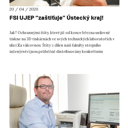
20 / 04 / 2020
FSI UJEP “zaštiťuje” Ústecký kraj!
Jak? Ochrannými štíty, které již od konce března usilovně
tiskne na 3D tiskárnách ve svých technických laboratořích v
ulici Za válcovnou. Štíty z dílen naší fakulty strojního
inženýrství jsou průběžně distribuovány konkrétním
zájemcům na konkrétní odd...