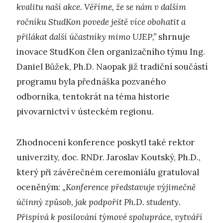
kvalitu naší akce. Věříme, že se nám v dalším
ročníku StudKon povede ještě více obohatit a
přilákat další účastníky mimo UJEP,”
shrnuje
inovace StudKon člen organizačního týmu Ing.
Daniel Bůžek, Ph.D. Naopak již tradiční součástí
programu byla přednáška pozvaného
odborníka, tentokrát na téma historie
pivovarnictví v ústeckém regionu.
Zhodnocení konference poskytl také rektor
univerzity, doc. RNDr. Jaroslav Koutský, Ph.D.,
který při závěrečném ceremoniálu gratuloval
oceněným:
„Konference představuje výjimečně
účinný způsob, jak podpořit Ph.D. studenty.
Přispívá k posilování týmové spolupráce, vytváří