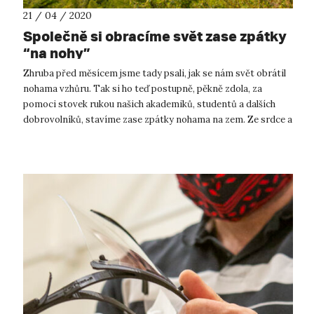
21 / 04 / 2020
Společně si obracíme svět zase zpátky
“na nohy”
Zhruba před měsícem jsme tady psali, jak se nám svět obrátil
nohama vzhůru. Tak si ho teď postupně, pěkně zdola, za
pomoci stovek rukou našich akademiků, studentů a dalších
dobrovolníků, stavíme zase zpátky nohama na zem. Ze srdce a
s velkou poklono...