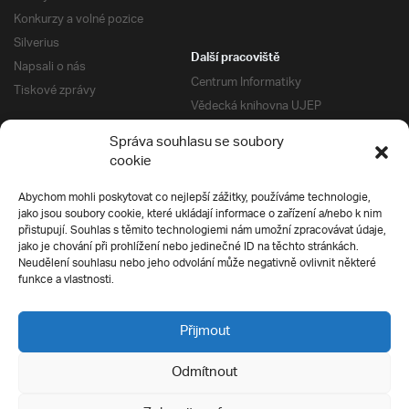
Konkurzy a volné pozice
Silverius
Další pracoviště
Napsali o nás
Centrum Informatiky
Tiskové zprávy
Vědecká knihovna UJEP
Správa kolejí a menz
Správa souhlasu se soubory
Univerzitní centrum podpory
Pro absolventy
cookie
Klub absolventů
Abychom mohli poskytovat co nejlepší zážitky, používáme technologie,
Silverius
jako jsou soubory cookie, které ukládají informace o zařízení a/nebo k nim
Pro uchazeče
přistupují. Souhlas s těmito technologiemi nám umožní zpracovávat údaje,
Přijímací řízení
jako je chování při prohlížení nebo jedinečné ID na těchto stránkách.
Neudělení souhlasu nebo jeho odvolání může negativně ovlivnit některé
E-prihlaska
Ochrana soukromí
funkce a vlastnosti.
Podmínky přijímacího řízení
Přípravné kurzy
Přijmout
Odmítnout
Všechna práva vyhrazena