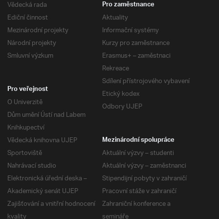
Vědecká rada
Pro zaměstnance
Ediční činnost
Aktuality
Mezinárodní projekty
Informační systémy
Národní projekty
Kurzy pro zaměstnance
Smluvní výzkum
Erasmus+ – zaměstnaci
Rekreace
Sdílení přístrojového vybavení
Pro veřejnost
Etický kodex
O Univerzitě
Odbory UJEP
Dům umění Ústí nad Labem
Knihkupectví
Vědecká knihovna UJEP
Mezinárodní spolupráce
Sportoviště
Aktuální výzvy – studenti
Nahrávací studio
Aktuální výzvy – zaměstnanci
Elektronická úřední deska –
Stipendijní pobyty v zahraničí
Akademický senát UJEP
Pracovní stáže v zahraničí
Zajišťování a vnitřní hodnocení
Zahraniční konference a
kvality
semináře