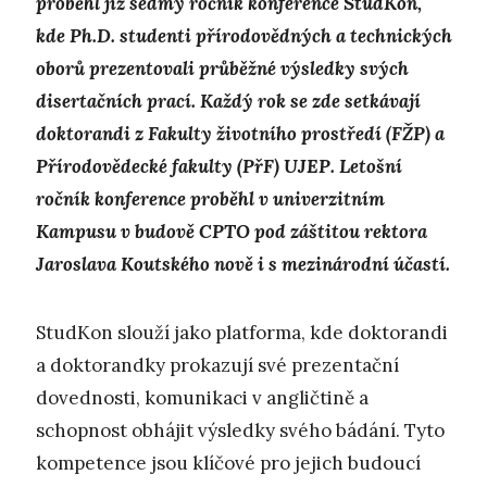
proběhl již sedmý ročník konference StudKon,
kde Ph.D. studenti přírodovědných a technických
oborů prezentovali průběžné výsledky svých
disertačních prací. Každý rok se zde setkávají
doktorandi z Fakulty životního prostředí (FŽP) a
Přírodovědecké fakulty (PřF) UJEP. Letošní
ročník konference proběhl v univerzitním
Kampusu v budově CPTO pod záštitou rektora
Jaroslava Koutského nově i s mezinárodní účastí.
StudKon slouží jako platforma, kde doktorandi
a doktorandky prokazují své prezentační
dovednosti, komunikaci v angličtině a
schopnost obhájit výsledky svého bádání. Tyto
kompetence jsou klíčové pro jejich budoucí