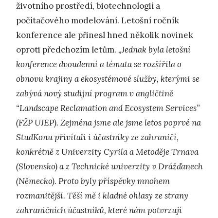
životního prostředí, biotechnologií a
počítačového modelování. Letošní ročník
konference ale přinesl hned několik novinek
oproti předchozím letům.
„Jednak byla letošní
konference dvoudenní a témata se rozšířila o
obnovu krajiny a ekosystémové služby, kterými se
zabývá nový studijní program v angličtině
“Landscape Reclamation and Ecosystem Services”
(FŽP UJEP). Zejména jsme ale jsme letos poprvé na
StudKonu přivítali i účastníky ze zahraničí,
konkrétně z Univerzity Cyrila a Metoděje Trnava
(Slovensko) a z Technické univerzity v Drážďanech
(Německo). Proto byly příspěvky mnohem
rozmanitější. Těší mě i kladné ohlasy ze strany
zahraničních účastníků, které nám potvrzují