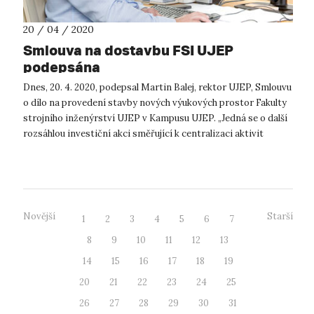
20 / 04 / 2020
Smlouva na dostavbu FSI UJEP
podepsána
Dnes, 20. 4. 2020, podepsal Martin Balej, rektor UJEP, Smlouvu
o dílo na provedení stavby nových výukových prostor Fakulty
strojního inženýrství UJEP v Kampusu UJEP. „Jedná se o další
rozsáhlou investiční akci směřující k centralizaci aktivit
univer...
Novější
Starší
1
2
3
4
5
6
7
8
9
10
11
12
13
14
15
16
17
18
19
20
21
22
23
24
25
26
27
28
29
30
31