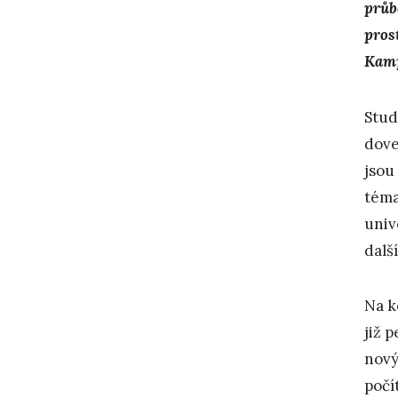
průb
pros
Kamp
Stud
dove
jsou
téma
univ
dalš
Na k
již 
nový
počí