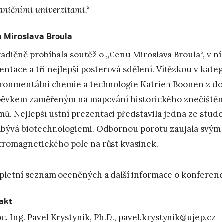
aničními univerzitami.“
 Miroslava Broula
tradičně probíhala soutěž o „Cenu Miroslava Broula“, v ní
entace a tři nejlepší posterová sdělení. Vítězkou v kate
ronmentální chemie a technologie Katrien Boonen z dom
pěvkem zaměřeným na mapování historického znečištění
mů. Nejlepší ústní prezentaci představila jedna ze stud
abývá biotechnologiemi. Odbornou porotu zaujala svým 
tromagnetického pole na růst kvasinek.
letní seznam oceněných a další informace o konferen
akt
c. Ing. Pavel Krystyník, Ph.D.,
pavel.krystynik@ujep.cz