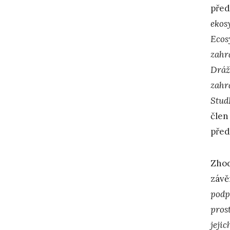
před
ekos
Ecos
zahr
Dráž
zahr
Stud
člen
před
Zhod
závě
podp
prost
jeji