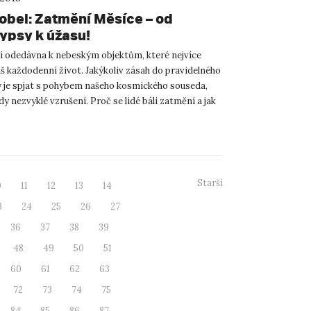
obel: Zatmění Měsíce – od
ypsy k úžasu!
í odedávna k nebeským objektům, které nejvíce
áš každodenní život. Jakýkoliv zásah do pravidelného
rý je spjat s pohybem našeho kosmického souseda,
dy nezvyklé vzrušení. Proč se lidé báli zatmění a jak
Starší
0
11
12
13
14
3
24
25
26
27
36
37
38
39
48
49
50
51
60
61
62
63
72
73
74
75
84
85
86
87