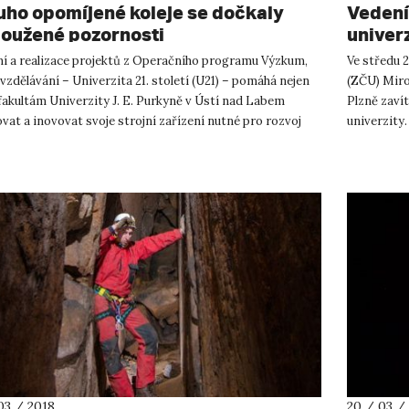
uho opomíjené koleje se dočkaly
Vedení
loužené pozornosti
univerz
ní a realizace projektů z Operačního programu Výzkum,
Ve středu 2
 vzdělávání – Univerzita 21. století (U21) – pomáhá nejen
(ZČU) Miro
fakultám Univerzity J. E. Purkyně v Ústí nad Labem
Plzně zavít
vat a inovovat svoje strojní zařízení nutné pro rozvoj
univerzity
ýuky ...
„oplacením“
03 / 2018
20 / 03 /