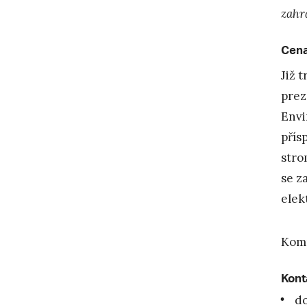
zahr
Cena
Již 
prez
Envi
přís
stro
se z
elek
Komp
Kont
do