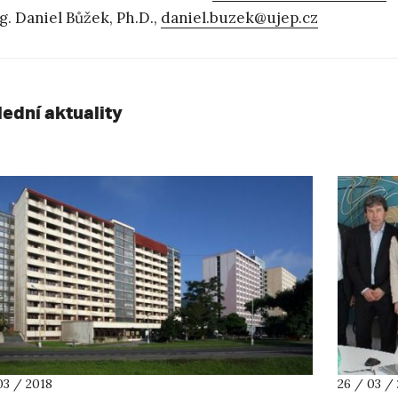
g. Daniel Bůžek, Ph.D.,
daniel.buzek@ujep.cz
lední aktuality
03 / 2018
26 / 03 /