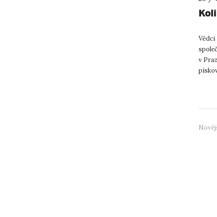
Kol
Vědci 
spole
v Pra
pískov
počet 
Nověj