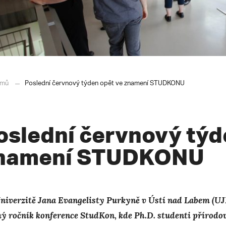
mů
Poslední červnový týden opět ve znamení STUDKONU
oslední červnový týd
namení STUDKONU
niverzitě Jana Evangelisty Purkyně v Ústí nad Labem (UJE
ý ročník konference StudKon, kde Ph.D. studenti přírodo