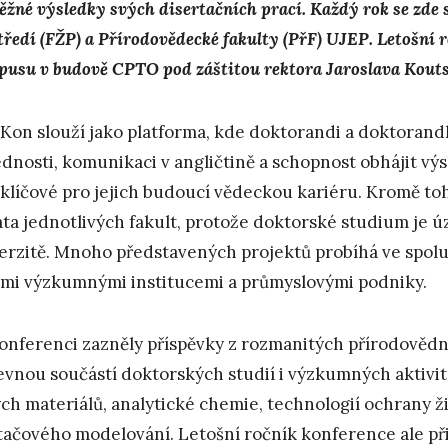
ěžné výsledky svých disertačních prací. Každý rok se zde 
tředí (FŽP) a Přírodovědecké fakulty (PřF) UJEP. Letošní 
usu v budově CPTO pod záštitou rektora Jaroslava Koutsk
Kon slouží jako platforma, kde doktorandi a doktorand
dnosti, komunikaci v angličtině a schopnost obhájit v
 klíčové pro jejich budoucí vědeckou kariéru. Kromě t
ta jednotlivých fakult, protože doktorské studium je ú
erzitě. Mnoho představených projektů probíhá ve spolu
ími výzkumnými institucemi a průmyslovými podniky.
onferenci zazněly příspěvky z rozmanitých přírodovědn
pevnou součástí doktorských studií i výzkumných aktivit
ch materiálů, analytické chemie, technologií ochrany ži
tačového modelování. Letošní ročník konference ale př