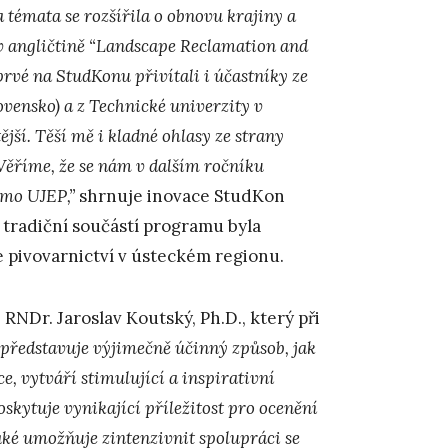
 témata se rozšířila o obnovu krajiny a
v angličtině “Landscape Reclamation and
rvé na StudKonu přivítali i účastníky ze
ovensko) a z Technické univerzity v
í. Těší mě i kladné ohlasy ze strany
 Věříme, že se nám v dalším ročníku
imo UJEP,”
shrnuje inovace StudKon
 tradiční součástí programu byla
 pivovarnictví v ústeckém regionu.
RNDr. Jaroslav Koutský, Ph.D., který při
představuje výjimečně účinný způsob, jak
e, vytváří stimulující a inspirativní
skytuje vynikající příležitost pro ocenění
aké umožňuje zintenzivnit spolupráci se