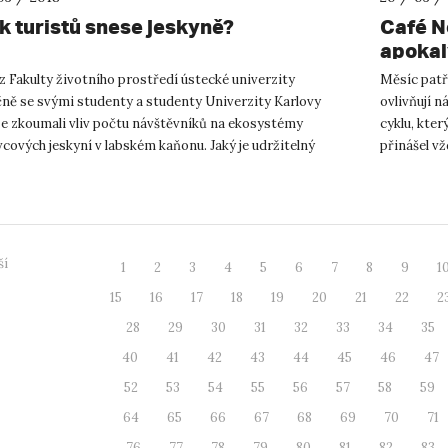
ik turistů snese jeskyně?
Café N
apokal
z Fakulty životního prostředí ústecké univerzity
Měsíc patř
čně se svými studenty a studenty Univerzity Karlovy
ovlivňují n
ze zkoumali vliv počtu návštěvníků na ekosystémy
cyklu, kte
cových jeskyní v labském kaňonu. Jaký je udržitelný
přinášel vž
návštěvníků pískovc...
vůbec vz...
ší
1
2
3
4
5
6
7
8
9
1
15
16
17
18
19
20
21
22
2
28
29
30
31
32
33
34
35
40
41
42
43
44
45
46
47
52
53
54
55
56
57
58
59
64
65
66
67
68
69
70
71
76
77
78
79
80
81
82
83