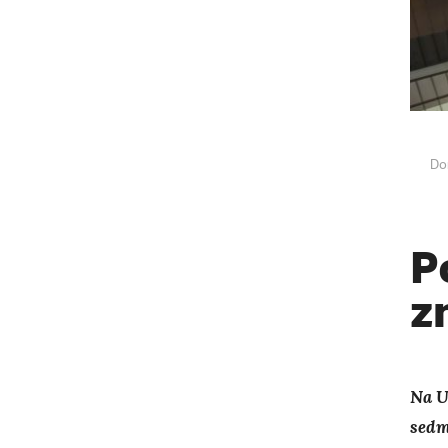
Do
P
z
Na U
sedm