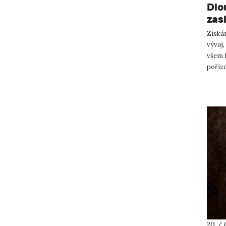
Dlo
zas
Získá
vývoj,
všem 
pořizo
vědy, v
20 / 