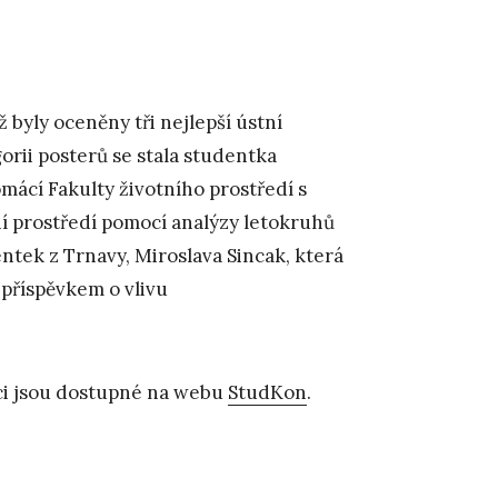
ž byly oceněny tři nejlepší ústní
gorii posterů se stala studentka
ácí Fakulty životního prostředí s
 prostředí pomocí analýzy letokruhů
entek z Trnavy, Miroslava Sincak, která
příspěvkem o vlivu
ci jsou dostupné na webu
StudKon
.