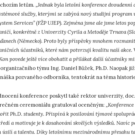
chozím letům.
„Jednak byla letošní konference dvoudenní a
ystémové služby, kterými se zabývá nový studijní program 
ystem Services” (FŽP UJEP). Zejména jsme ale jsme letos pop
aničí, konkrétně z Univerzity Cyrila a Metoděje Trnava (Sl
ďanech (Německo). Proto byly příspěvky mnohem rozmanitějš
aničních účastníků, které nám potvrzují kvalitu naší akce.
Kon povede ještě více obohatit a přilákat další účastníky m
 organizačního týmu Ing. Daniel Bůžek, Ph.D. Naopak již
náška pozvaného odborníka, tentokrát na téma historie
nocení konference poskytl také rektor univerzity, doc. 
rečném ceremoniálu gratuloval oceněným:
„Konference 
ořit Ph.D. studenty. Přispívá k posilování týmové spoluprác
ředí a motivuje je k dosahování skvělých výsledků. Navíc po
ch úsilí a talentu. Díky letošnímu mezinárodnímu přesahu t