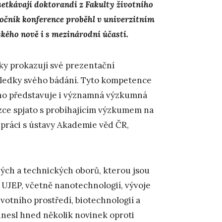
setkávají doktorandi z Fakulty životního
ročník konference proběhl v univerzitním
ého nově i s mezinárodní účastí.
ky prokazují své prezentační
ýsledky svého bádání. Tyto kompetence
oho představuje i významná výzkumná
zce spjato s probíhajícím výzkumem na
práci s ústavy Akademie věd ČR,
ých a technických oborů, kterou jsou
 UJEP, včetně nanotechnologií, vývoje
votního prostředí, biotechnologií a
inesl hned několik novinek oproti