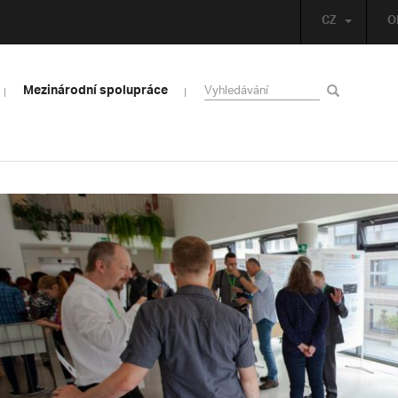
CZ
O
Mezinárodní spolupráce