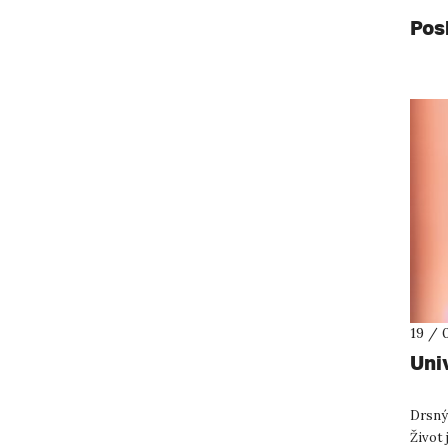
Pos
19 / 
Uni
Drsný
Život 