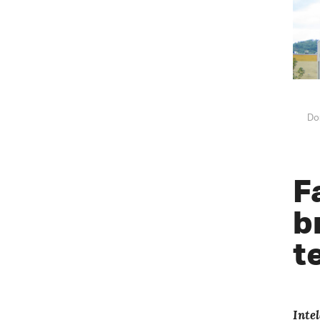
Do
F
b
t
Inte