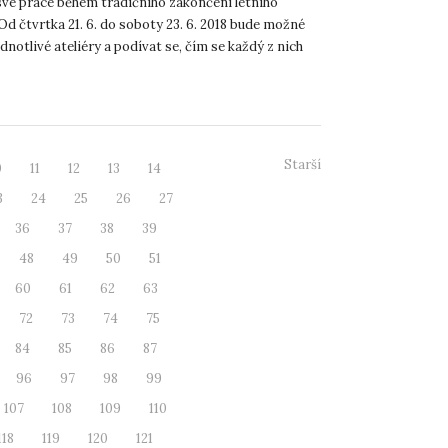
své práce během tradičního zakončení letního
d čtvrtka 21. 6. do soboty 23. 6. 2018 bude možné
ednotlivé ateliéry a podívat se, čím se každý z nich
bývá....
Starší
0
11
12
13
14
3
24
25
26
27
36
37
38
39
48
49
50
51
60
61
62
63
72
73
74
75
84
85
86
87
96
97
98
99
107
108
109
110
118
119
120
121