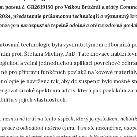
m patent č. GB2619150 pro Velkou Británii a státy Commo
 2024, představuje průlomovou technologii a významný kr
enze pro nerozpustné tepelně odolné a otěruvzdorné povla
ntovaná technologie byla vyvinuta týmem odborníků p
ním prof. Štefana Michny, PhD. Tato inovace nabízí lev
ogickou a velmi jednoduchou aplikaci povrchové ochra
né pro přípravu funkčních povlaků na kovové materiály
nologie je navržena tak, aby do suspenzí bylo možné s
ergovat široké spektrum aditiv, která pak povlakům zar
bilitu v jejich vlastnostech.
 nesmírně hrdí na tento úspěch, který je výsledkem několik
é práce a odhodlání našeho týmu. Tím ale nekončíme, nao
ní patentu otevírá nové možnosti pro další výzkum a vývoj 