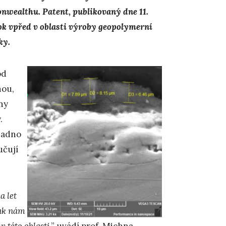
nwealthu. Patent, publikovaný dne 11.
ok vpřed v oblasti výroby geopolymerní
ky.
od
nou,
ny
.
nadno
učují
a let
pak nám
v této oblasti
,” uvádí prof. Michna.