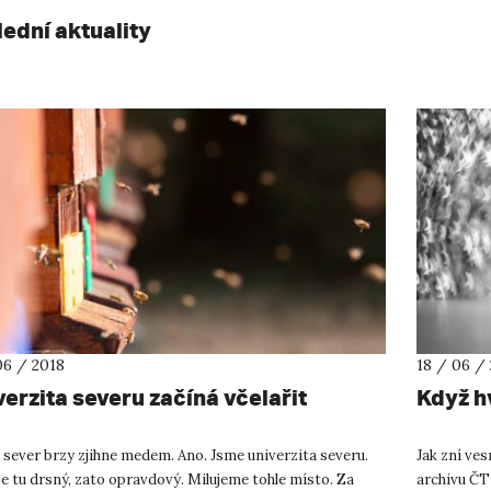
lední aktuality
06 / 2018
18 / 06 /
verzita severu začíná včelařit
Když h
 sever brzy zjihne medem. Ano. Jsme univerzita severu.
Jak zní ves
je tu drsný, zato opravdový. Milujeme tohle místo. Za
archivu ČT