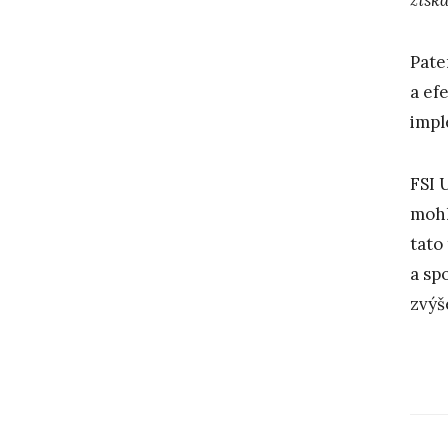
Pate
a ef
impl
FSI 
mohl
tato
a sp
zvýš