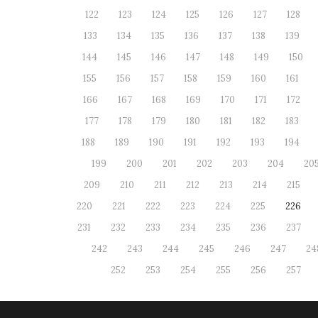
122
123
124
125
126
127
128
133
134
135
136
137
138
139
144
145
146
147
148
149
150
155
156
157
158
159
160
161
166
167
168
169
170
171
172
177
178
179
180
181
182
183
188
189
190
191
192
193
194
199
200
201
202
203
204
20
209
210
211
212
213
214
215
220
221
222
223
224
225
226
231
232
233
234
235
236
237
242
243
244
245
246
247
24
252
253
254
255
256
257