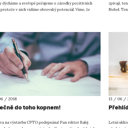
y dýcháme a sveřepě pečujeme o zárodky pozitivních
zpívají, ten
protože v nich vidíme obrovský potenciál. Víme, že
Nobel. Ten
 kraj má bud...
ředitelem ..
06 / 2018
13 / 06 /
ečně do toho kopnem!
Přehlí
va na výstavbu CPTO podepsána! Pan rektor Balej
Letní skli