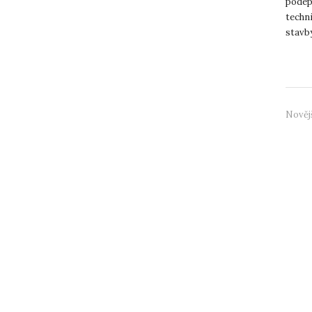
podep
techni
stavb
rozdá
Nověj