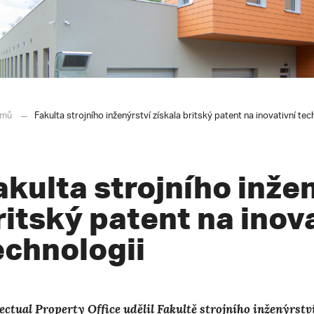
mů
Fakulta strojního inženýrství získala britský patent na inovativní tec
akulta strojního inžen
ritský patent na inov
echnologii
lectual Property Office udělil Fakultě strojního inženýrstv