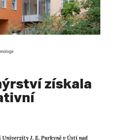
hnologii
ýrství získala
ativní
í Univerzity J. E. Purkyně v Ústí nad