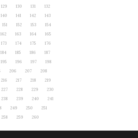
129
130
131
132
140
141
142
143
151
152
153
154
162
163
164
165
173
174
175
176
184
185
186
187
195
196
197
198
5
206
207
208
216
217
218
219
227
228
229
230
238
239
240
241
8
249
250
251
258
259
260