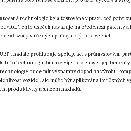
ntovaná technologie byla testována v praxi, což potvrzu
ektivitu. Tento úspěch navazuje na předchozí patenty a i
ementovány v různých průmyslových odvětvích.
UJEP i nadále prohlubuje spolupráci s průmyslovými par
a tuto technologii dále rozvíjet a přenášet její benefity 
 technologie bude mít významný dopad na výrobu kompo
olehlivost vozidel, ale může být aplikována i v různých
ení produktivity a snížení nákladů.