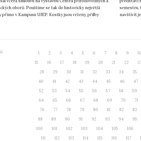
sal včera smlouvu na výstavbu Centra přírodovědných a
představí 
ckých oborů. Pouštíme se tak do historicky největší
semestru. O
y přímo v Kampusu UJEP. Kostky jsou vrženy, přilby
navštívit j
ny a pracovníkům rek...
aktuálně za
ší
1
2
3
4
5
6
7
8
9
1
15
16
17
18
19
20
21
22
2
28
29
30
31
32
33
34
35
40
41
42
43
44
45
46
47
52
53
54
55
56
57
58
59
64
65
66
67
68
69
70
71
76
77
78
79
80
81
82
83
88
89
90
91
92
93
94
95
100
101
102
103
104
105
106
111
112
113
114
115
116
117