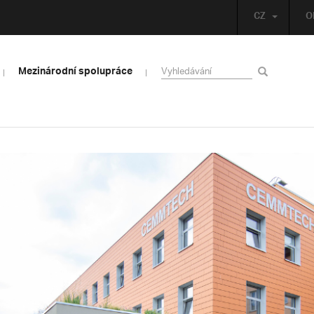
CZ
O
Mezinárodní spolupráce