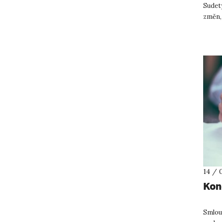
Sudet
změn, 
tenhle
14 / 
Kon
Smlou