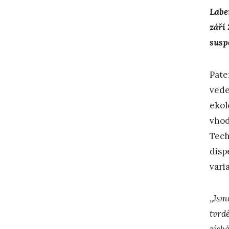
Labe
září
susp
Pate
vede
ekol
vhod
Tech
disp
varia
„
Jsme
tvrd
získá