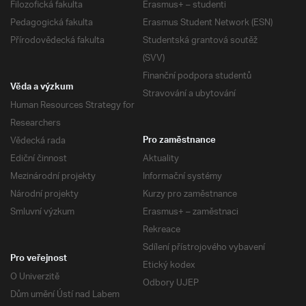
Filozofická fakulta
Erasmus+ – studenti
Pedagogická fakulta
Erasmus Student Network (ESN)
Přírodovědecká fakulta
Studentská grantová soutěž
(SVV)
Finanční podpora studentů
Věda a výzkum
Stravování a ubytování
Human Resources Strategy for
Researchers
Vědecká rada
Pro zaměstnance
Ediční činnost
Aktuality
Mezinárodní projekty
Informační systémy
Národní projekty
Kurzy pro zaměstnance
Smluvní výzkum
Erasmus+ – zaměstnaci
Rekreace
Sdílení přístrojového vybavení
Pro veřejnost
Etický kodex
O Univerzitě
Odbory UJEP
Dům umění Ústí nad Labem