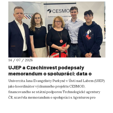
14 / 07 / 2026
UJEP a Czechinvest podepsaly
memorandum o spolupráci: data o
podnikatelském prostředí posílí
Univerzita Jana Evangelisty Purkyně v Ústí nad Labem (UJEP)
výzkum CESMOD
jako koordinátor výzkumného projektu CESMOD,
financovaného se státní podporou Technologické agentury
ČR, uzavřela memorandum o spolupráci s Agenturou pro
podporu podnikání a investic CzechInve...