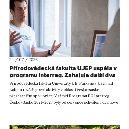
24 / 07 / 2026
Přírodovědecká fakulta UJEP uspěla v
programu Interreg. Zahajuje další dva
přeshraniční projekty se saskými
Přírodovědecká fakulta Univerzity J. E. Purkyně v Ústí nad
partnery
Labem rozšiřuje své aktivity v oblasti česko-saské
přeshraniční spolupráce. V rámci Programu EU Interreg
Česko–Sasko 2021–2027 byly od července schváleny dva nové
projekty, které propojí české ...