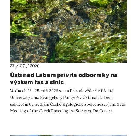
23 / 07 / 2026
Ústí nad Labem přivítá odborníky na
výzkum řas a sinic
Ve dnech 23.–25. září 2026 se na Přírodovědecké fakultě
Univerzity Jana Evangelisty Purkyně v Ústí nad Labem
uskuteční 67. setkání České algologické společnosti (The 67th
Meeting of the Czech Phycological Society). Do Centra
přírodovědných a technickýc...