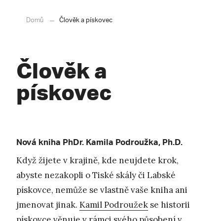
Domů
Člověk a pískovec
Člověk a
pískovec
Nová kniha PhDr. Kamila Podroužka, Ph.D.
Když žijete v krajině, kde neujdete krok,
abyste nezakopli o Tiské skály či Labské
pískovce, nemůže se vlastně vaše kniha ani
jmenovat jinak.
Kamil Podroužek
se historii
pískovce věnuje v rámci svého působení v