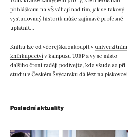
Tolik krátké zamyšlení pro ty, kteří letos nad
přihláškami na VŠ váhají nad tím, jak se takový
vystudovaný historik může zajímavě profesně
uplatnit…
Knihu lze od včerejška zakoupit v
univerzitním
knihkupectví
v kampusu UJEP a vy se místo
dalšího čtení raději podívejte, kde všude se při
studiu v Českém Švýcarsku
dá lézt na pískovce
!
Poslední aktuality