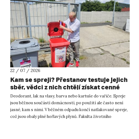
22 / 07 / 2026
Kam se spreji? Přestanov testuje jejich
sběr, vědci z nich chtějí získat cenné
kovy
Deodorant, lak na vlasy, barva nebo kartuše do vařiče. Spreje
jsou běžnou součástí domácností, po použití ale často není
jasné, kam s nimi. V běžném odpadu končí natlakované spreje,
což jsou obaly plné hořlavých plynů. Fakulta životního
prostředí UJ...