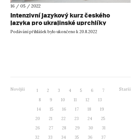
16 / 05 / 2022
Intenzivní jazykový kurz českého
jazyka pro ukrajinské uprchlíky
Podávání přihlášek bylo ukončeno k 20.8.2022
Novější
Starší
1
2
3
4
5
6
7
8
9
10
11
12
13
14
15
16
17
18
19
20
21
22
23
24
25
26
27
28
29
30
31
32
33
34
35
36
37