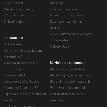
Ediční činnost
Aktuality
Mezinárodní projekty
Informační systémy
Národní projekty
Kurzy pro zaměstnance
Smluvní výzkum
Erasmus+ – zaměstnaci
Rekreace
Sdílení přístrojového vybavení
Pro veřejnost
Etický kodex
O Univerzitě
Odbory UJEP
Dům umění Ústí nad Labem
Knihkupectví
Vědecká knihovna UJEP
Mezinárodní spolupráce
Sportoviště
Aktuální výzvy – studenti
Nahrávací studio
Aktuální výzvy – zaměstnanci
Elektronická úřední deska –
Stipendijní pobyty v zahraničí
Akademický senát UJEP
Pracovní stáže v zahraničí
Zajišťování a vnitřní hodnocení
Zahraniční konference a
kvality
semináře
Konkurzy a volné pozice