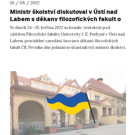
26 / 05 / 2022
Ministr školství diskutoval v Ústí nad
Labem s děkany filozofických fakult o
relevanci humanitních oborů a jejich
Ve dnech 24.–25. května 2022 se konalo, tentokrát pod
financování
záštitou Filozofické fakulty Univerzity J. E. Purkyně v Ústí nad
Labem, pravidelné zasedání Asociace děkanů filozofických
fakult ČR. Prvního dne jednání se účastnili též ministr školství,
mládeže a ...