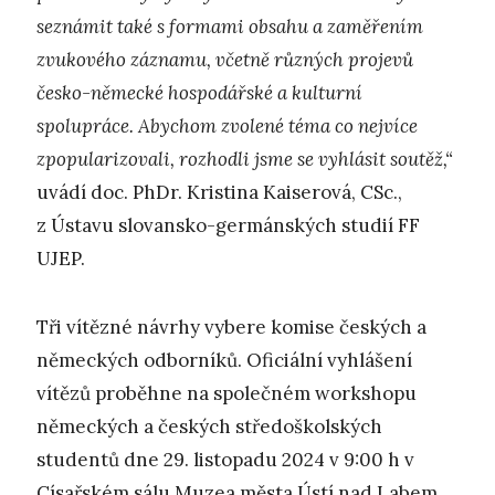
seznámit také s formami obsahu a zaměřením
zvukového záznamu, včetně různých projevů
česko-německé hospodářské a kulturní
spolupráce. Abychom zvolené téma co nejvíce
zpopularizovali, rozhodli jsme se vyhlásit soutěž,“
uvádí doc. PhDr. Kristina Kaiserová, CSc.,
z Ústavu slovansko-germánských studií FF
UJEP.
Tři vítězné návrhy vybere komise českých a
německých odborníků. Oficiální vyhlášení
vítězů proběhne na společném workshopu
německých a českých středoškolských
studentů dne 29. listopadu 2024 v 9:00 h v
Císařském sálu Muzea města Ústí nad Labem.