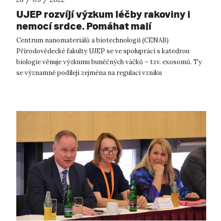
UJEP rozvíjí výzkum léčby rakoviny i
nemocí srdce. Pomáhat mají
“exosomy”.
Centrum nanomateriálů a biotechnologií (CENAB)
Přírodovědecké fakulty UJEP se ve spolupráci s katedrou
biologie věnuje výzkumu buněčných váčků – tzv. exosomů. Ty
se významně podílejí zejména na regulaci vzniku
neurodegenerativních a kardiovaskulárních ...