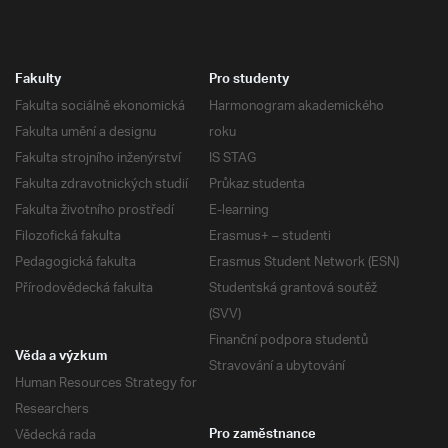
Fakulty
Pro studenty
Fakulta sociálně ekonomická
Harmonogram akademického
Fakulta umění a designu
roku
Fakulta strojního inženýrství
IS STAG
Fakulta zdravotnických studií
Průkaz studenta
Fakulta životního prostředí
E-learning
Filozofická fakulta
Erasmus+ – studenti
Pedagogická fakulta
Erasmus Student Network (ESN)
Přírodovědecká fakulta
Studentská grantová soutěž
(SVV)
Finanční podpora studentů
Věda a výzkum
Stravování a ubytování
Human Resources Strategy for
Researchers
Vědecká rada
Pro zaměstnance