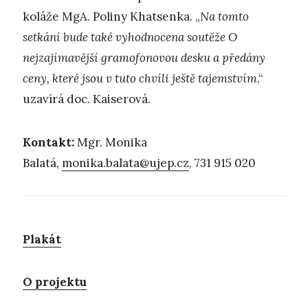
koláže MgA. Poliny Khatsenka. „
Na tomto
setkání bude také vyhodnocena soutěže O
nejzajímavější gramofonovou desku a předány
ceny, které jsou v tuto chvíli ještě tajemstvím
,“
uzavírá doc. Kaiserová.
Kontakt:
Mgr. Monika
Balatá,
monika.balata@ujep.cz
, 731 915 020
Plakát
O projektu