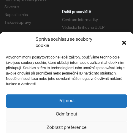
Silverius
Další pracoviště
Napsali o nás
Centrum Informatiky
Tiskové zprávy
Vědecká knihovna UJEP
Správa kolejí a menz
Správa souhlasu se soubory
Univerzitní centrum podpory
Pro absolventy
cookie
Klub absolventů
Abychom mohli poskytovat co nejlepší zážitky, používáme technologie,
Silverius
jako jsou soubory cookie, které ukládají informace o zařízení a/nebo k nim
Pro uchazeče
přistupují. Souhlas s těmito technologiemi nám umožní zpracovávat údaje,
Přijímací řízení
jako je chování při prohlížení nebo jedinečné ID na těchto stránkách.
Neudělení souhlasu nebo jeho odvolání může negativně ovlivnit některé
E-prihlaska
Ochrana soukromí
funkce a vlastnosti.
Podmínky přijímacího řízení
Přípravné kurzy
Přijmout
Odmítnout
Všechna práva vyhrazena
Zobrazit preference