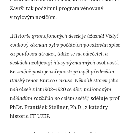
Završí tak podzimní program věnovaný
vinylovým nosičům.
„Historie gramofonových desek je úžasná! Vždyť
zvukový záznam byl v počátcích považován spíše
za pouťovou atrakci, takže se na válečcích a
deskách neobjevují hlasy významných osobností.
Ke změně postoje veřejnosti přispěl především
italský tenor Enrico Caruso. Několik stovek jeho
nahrávek z let 1902–1920 se díky milionovým
nákladům rozšířilo po celém světě,“
sděluje prof.
PhDr. František Stellner, Ph.D., z katedry
historie FF UJEP.