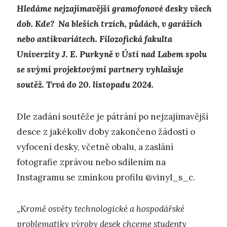
Hledáme nejzajímavější gramofonové desky všech
dob. Kde? Na bleších trzích, půdách, v garážích
nebo antikvariátech. Filozofická fakulta
Univerzity J. E. Purkyně v Ústí nad Labem spolu
se svými projektovými partnery vyhlašuje
soutěž. Trvá do 20. listopadu 2024.
Dle zadání soutěže je pátrání po nejzajímavější
desce z jakékoliv doby zakončeno žádostí o
vyfocení desky, včetně obalu, a zaslání
fotografie zprávou nebo sdílením na
Instagramu se zmínkou profilu @vinyl_s_c.
„Kromě osvěty technologické a hospodářské
problematiky výroby desek chceme studenty