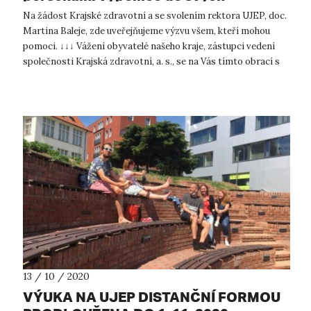
nemocnic. Můžete pomoci i vy?
Na žádost Krajské zdravotní a se svolením rektora UJEP, doc.
Martina Baleje, zde uveřejňujeme výzvu všem, kteří mohou
pomoci. ↓↓↓ Vážení obyvatelé našeho kraje, zástupci vedení
společnosti Krajská zdravotní, a. s., se na Vás tímto obrací s
žádos...
13 / 10 / 2020
VÝUKA NA UJEP DISTANČNÍ FORMOU