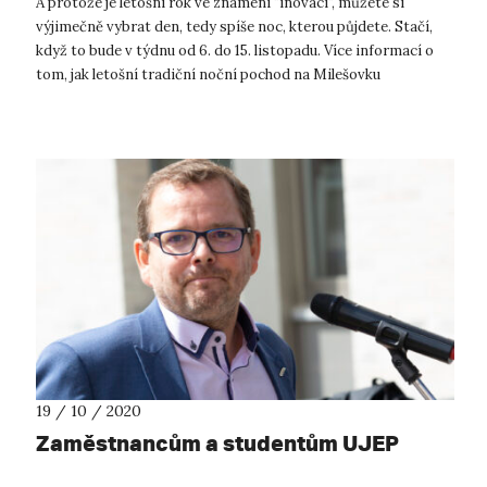
A protože je letošní rok ve znamení "inovací", můžete si
výjimečně vybrat den, tedy spíše noc, kterou půjdete. Stačí,
když to bude v týdnu od 6. do 15. listopadu. Více informací o
tom, jak letošní tradiční noční pochod na Milešovku
uskutečnit, dodrž...
19 / 10 / 2020
Zaměstnancům a studentům UJEP