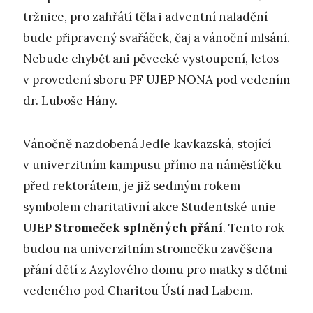
tržnice, pro zahřátí těla i adventní naladění
bude připravený svařáček, čaj a vánoční mlsání.
Nebude chybět ani pěvecké vystoupení, letos
v provedení sboru PF UJEP NONA pod vedením
dr. Luboše Hány.
Vánočně nazdobená Jedle kavkazská, stojící
v univerzitním kampusu přímo na náměstíčku
před rektorátem, je již sedmým rokem
symbolem charitativní akce Studentské unie
UJEP
Stromeček splněných přání
. Tento rok
budou na univerzitním stromečku zavěšena
přání dětí z Azylového domu pro matky s dětmi
vedeného pod Charitou Ústí nad Labem.