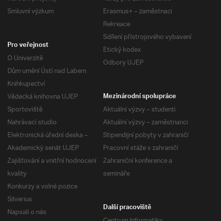
Smluvní výzkum
Erasmus+ – zaměstnaci
Rekreace
Sdílení přístrojového vybavení
Pro veřejnost
Etický kodex
O Univerzitě
Odbory UJEP
Dům umění Ústí nad Labem
Knihkupectví
Vědecká knihovna UJEP
Mezinárodní spolupráce
Sportoviště
Aktuální výzvy – studenti
Nahrávací studio
Aktuální výzvy – zaměstnanci
Elektronická úřední deska –
Stipendijní pobyty v zahraničí
Akademický senát UJEP
Pracovní stáže v zahraničí
Zajišťování a vnitřní hodnocení
Zahraniční konference a
kvality
semináře
Konkurzy a volné pozice
Silverius
Další pracoviště
Napsali o nás
Centrum Informatiky