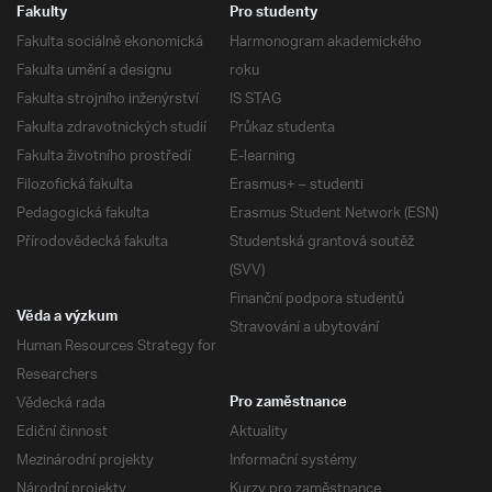
Fakulty
Pro studenty
Fakulta sociálně ekonomická
Harmonogram akademického
Fakulta umění a designu
roku
Fakulta strojního inženýrství
IS STAG
Fakulta zdravotnických studií
Průkaz studenta
Fakulta životního prostředí
E-learning
Filozofická fakulta
Erasmus+ – studenti
Pedagogická fakulta
Erasmus Student Network (ESN)
Přírodovědecká fakulta
Studentská grantová soutěž
(SVV)
Finanční podpora studentů
Věda a výzkum
Stravování a ubytování
Human Resources Strategy for
Researchers
Vědecká rada
Pro zaměstnance
Ediční činnost
Aktuality
Mezinárodní projekty
Informační systémy
Národní projekty
Kurzy pro zaměstnance