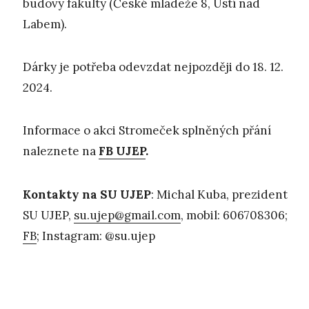
budovy fakulty (České mládeže 8, Ústí nad
Labem).
Dárky je potřeba odevzdat nejpozději do 18. 12.
2024.
Informace o akci Stromeček splněných přání
naleznete na
FB UJEP
.
Kontakty na SU UJEP
: Michal Kuba, prezident
SU UJEP,
su.ujep@gmail.com
, mobil: 606708306;
FB
; Instagram: @su.ujep