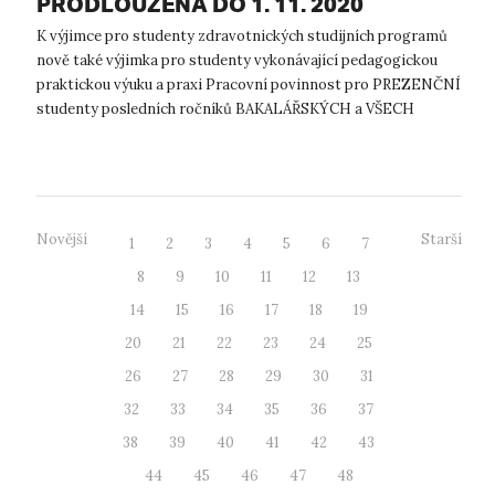
PRODLOUŽENA DO 1. 11. 2020
K výjimce pro studenty zdravotnických studijních programů
nově také výjimka pro studenty vykonávající pedagogickou
praktickou výuku a praxi Pracovní povinnost pro PREZENČNÍ
studenty posledních ročníků BAKALÁŘSKÝCH a VŠECH
ročníků MAGISTERSKÝCH PROGR...
Novější
Starší
1
2
3
4
5
6
7
8
9
10
11
12
13
14
15
16
17
18
19
20
21
22
23
24
25
26
27
28
29
30
31
32
33
34
35
36
37
38
39
40
41
42
43
44
45
46
47
48