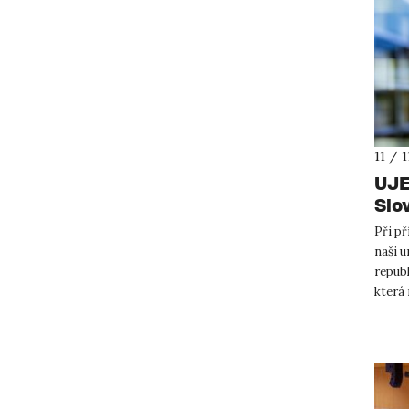
11 / 
UJE
Slo
Při př
naši u
republ
která 
Slov...