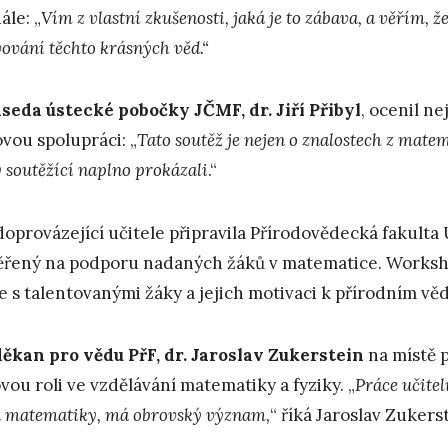
ále: „
Vím z vlastní zkušenosti, jaká je to zábava, a věřím, 
vování těchto krásných věd.“
seda ústecké pobočky JČMF, dr. Jiří Přibyl
, ocenil ne
vou spolupráci: „
Tato soutěž je nejen o znalostech z mate
ý soutěžící naplno prokázali
.“
doprovázející učitele připravila Přírodovědecká fakult
řený na podporu nadaných žáků v matematice. Worksh
e s talentovanými žáky a jejich motivaci k přírodním vě
ěkan pro vědu PřF, dr. Jaroslav Zukerstein
na místě 
ovou roli ve vzdělávání matematiky a fyziky. „
Práce učite
a matematiky, má obrovský význam,
“ říká Jaroslav Zukers