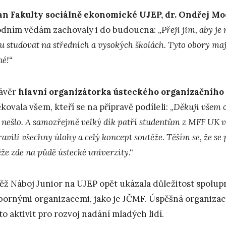
n Fakulty sociálně ekonomické UJEP, dr. Ondřej Mo
odním vědám zachovaly i do budoucna: „
Přeji jim, aby je
u studovat na středních a vysokých školách. Tyto obory maj
né!“
ávěr
hlavní organizátorka ústeckého organizačního m
kovala všem, kteří se na přípravě podíleli: „
Děkuji všem o
o nešlo. A samozřejmě velký dík patří studentům z MFF UK v
avili všechny úlohy a celý koncept soutěže. Těším se, že se 
ěže zde na půdě ústecké univerzity
.“
ěž Náboj Junior na UJEP opět ukázala důležitost spolu
bornými organizacemi, jako je JČMF. Úspěšná organiza
to aktivit pro rozvoj nadání mladých lidí.