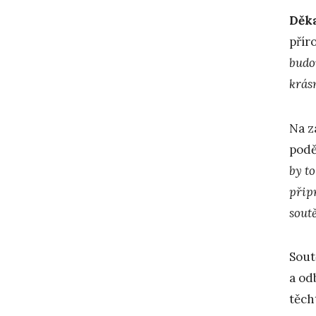
Děka
přír
budo
krás
Na z
podě
by t
připr
sout
Sout
a od
těch