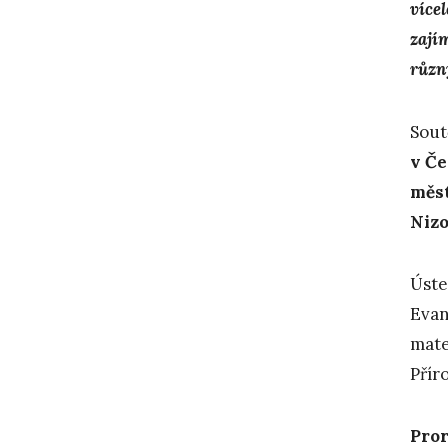
více
zají
různ
Sout
v Če
měs
Nizo
Úste
Evan
mate
Přír
Pror