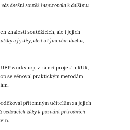
že vás dnešní soutěž inspirovala k dalšímu
jen znalosti soutěžících, ale i jejich
matiky a fyziky, ale i o týmovém duchu,
a UJEP workshop, v rámci projektu RUR,
op se věnoval praktickým metodám
dám.
poděkoval přítomným učitelům za jejich
lů vedoucích žáky k poznání přírodních
tein.