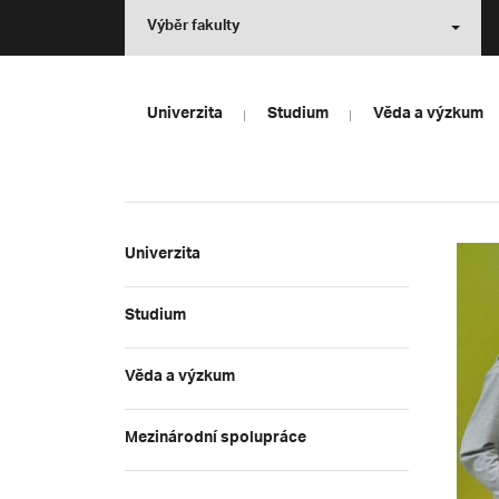
Výběr fakulty
Univerzita
Studium
Věda a výzkum
Univerzita
Studium
Věda a výzkum
Mezinárodní spolupráce