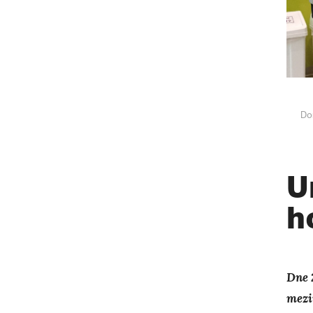
Do
U
h
Dne 
mezi