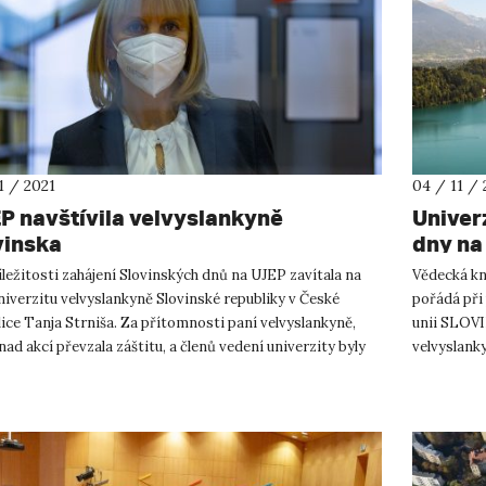
11 / 2021
04 / 11 / 
P navštívila velvyslankyně
Univer
vinska
dny na
íležitosti zahájení Slovinských dnů na UJEP zavítala na
Vědecká kn
niverzitu velvyslankyně Slovinské republiky v České
pořádá při
ice Tanja Strniša. Za přítomnosti paní velvyslankyně,
unii SLOVI
nad akcí převzala záštitu, a členů vedení univerzity byly
velvyslank
Strniša. Sta