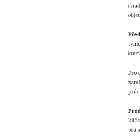
i nad
obje
Před
týmo
kter
Pro 
zamě
prác
Prod
klíč
věd 