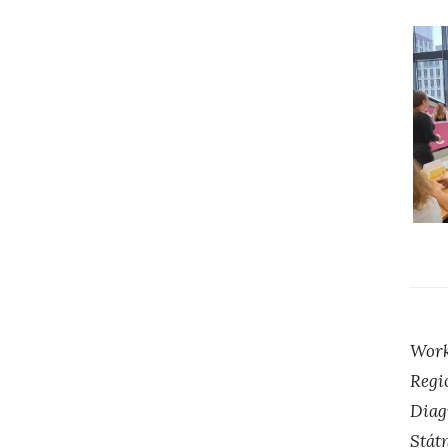
Work
Regi
Diag
Stát