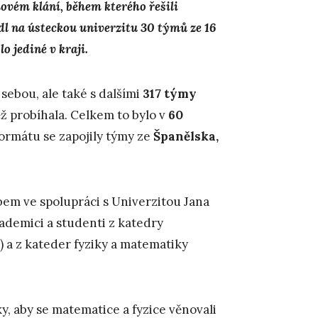
ovém klání, během kterého řešili
edl na ústeckou univerzitu 30 týmů
ze
16
o jediné v kraji.
 sebou, ale také s dalšími
317 týmy
ěž probíhala. Celkem to bylo v
60
formátu se zapojily týmy ze
Španělska,
em ve spolupráci s Univerzitou Jana
ademici a studenti z katedry
 a z kateder fyziky a matematiky
y, aby se matematice a fyzice věnovali