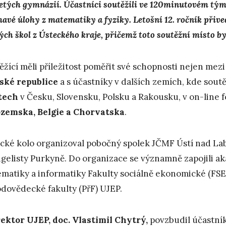
letých gymnázií. Účastníci soutěžili ve 120minutovém tým
mavé úlohy z matematiky a fyziky. Letošní 12. ročník přiv
ých škol z Ústeckého kraje
, přičemž toto soutěžní místo byl
ěžící měli příležitost poměřit své schopnosti nejen mezi
ské republice
a s účastníky v dalších zemích, kde sout
tech
v Česku, Slovensku, Polsku a Rakousku, v on-line 
zemska, Belgie a Chorvatska
.
cké kolo organizoval pobočný spolek JČMF Ústí nad Lab
gelisty Purkyně. Do organizace se významně zapojili ak
matiky a informatiky Fakulty sociálně ekonomické (FSE)
odovědecké fakulty (PřF) UJEP.
ektor UJEP, doc. Vlastimil Chytrý,
povzbudil účastník