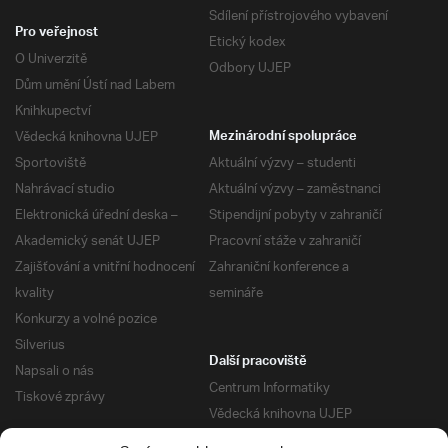
Sdílení přístrojového vybavení
Pro veřejnost
Etický kodex
O Univerzitě
Odbory UJEP
Dům umění Ústí nad Labem
Knihkupectví
Vědecká knihovna UJEP
Mezinárodní spolupráce
Sportoviště
Aktuální výzvy – studenti
Nahrávací studio
Aktuální výzvy – zaměstnanci
Elektronická úřední deska –
Stipendijní pobyty v zahraničí
Akademický senát UJEP
Pracovní stáže v zahraničí
Zajišťování a vnitřní hodnocení
Zahraniční konference a
kvality
semináře
Konkurzy a volné pozice
Silverius
Další pracoviště
Napsali o nás
Centrum Informatiky
Tiskové zprávy
Vědecká knihovna UJEP
Správa kolejí a menz