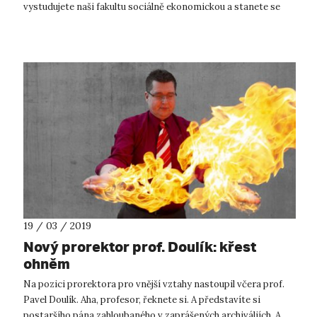
vystudujete naši fakultu sociálně ekonomickou a stanete se
politiky a političkami či jej...
19 / 03 / 2019
Nový prorektor prof. Doulík: křest
ohněm
Na pozici prorektora pro vnější vztahy nastoupil včera prof.
Pavel Doulík. Aha, profesor, řeknete si. A představíte si
postaršího pána zahloubaného v zaprášených archiváliích. A