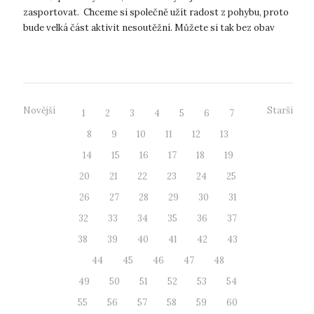
zasportovat. Chceme si společně užít radost z pohybu, proto
bude velká část aktivit nesoutěžní. Můžete si tak bez obav
vyzkoušet nové akt...
Novější
Starší
1
2
3
4
5
6
7
8
9
10
11
12
13
14
15
16
17
18
19
20
21
22
23
24
25
26
27
28
29
30
31
32
33
34
35
36
37
38
39
40
41
42
43
44
45
46
47
48
49
50
51
52
53
54
55
56
57
58
59
60