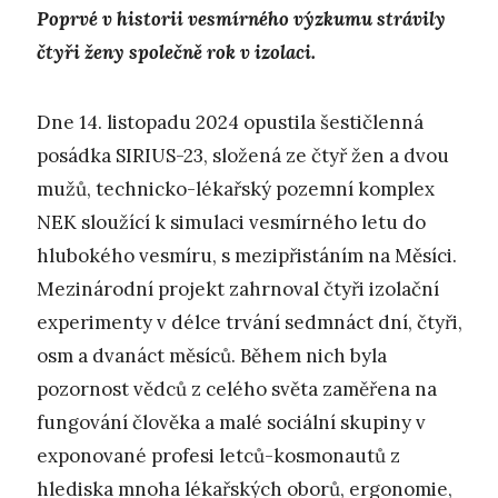
Poprvé v historii vesmírného výzkumu strávily
čtyři ženy společně rok v izolaci.
Dne 14. listopadu 2024 opustila šestičlenná
posádka SIRIUS-23, složená ze čtyř žen a dvou
mužů, technicko-lékařský pozemní komplex
NEK sloužící k simulaci vesmírného letu do
hlubokého vesmíru, s mezipřistáním na Měsíci.
Mezinárodní projekt zahrnoval čtyři izolační
experimenty v délce trvání sedmnáct dní, čtyři,
osm a dvanáct měsíců. Během nich byla
pozornost vědců z celého světa zaměřena na
fungování člověka a malé sociální skupiny v
exponované profesi letců-kosmonautů z
hlediska mnoha lékařských oborů, ergonomie,