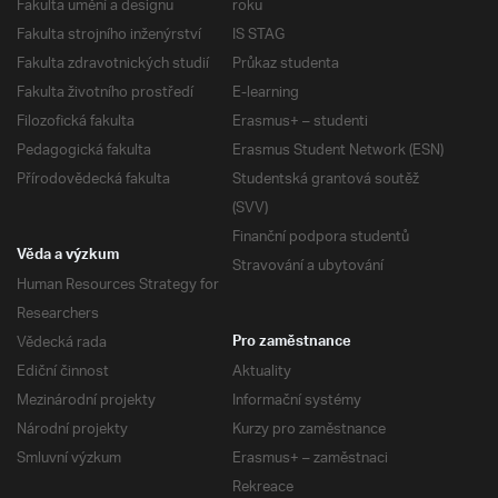
Fakulta umění a designu
roku
Fakulta strojního inženýrství
IS STAG
Fakulta zdravotnických studií
Průkaz studenta
Fakulta životního prostředí
E-learning
Filozofická fakulta
Erasmus+ – studenti
Pedagogická fakulta
Erasmus Student Network (ESN)
Přírodovědecká fakulta
Studentská grantová soutěž
(SVV)
Finanční podpora studentů
Věda a výzkum
Stravování a ubytování
Human Resources Strategy for
Researchers
Vědecká rada
Pro zaměstnance
Ediční činnost
Aktuality
Mezinárodní projekty
Informační systémy
Národní projekty
Kurzy pro zaměstnance
Smluvní výzkum
Erasmus+ – zaměstnaci
Rekreace