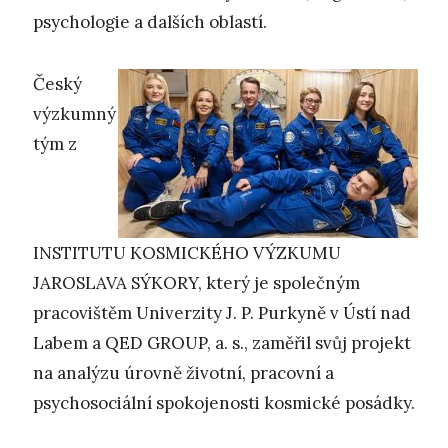
psychologie a dalších oblastí.
Český
výzkumný
tým z
INSTITUTU KOSMICKÉHO VÝZKUMU
JAROSLAVA SÝKORY, který je společným
pracovištěm Univerzity J. P. Purkyně v Ústí nad
Labem a QED GROUP, a. s., zaměřil svůj projekt
na analýzu úrovně životní, pracovní a
psychosociální spokojenosti kosmické posádky.