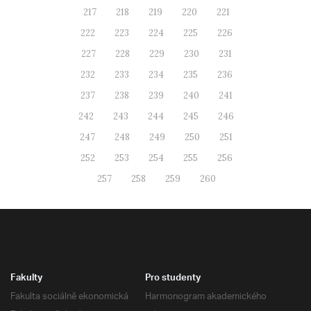
217
218
219
220
221
222
223
224
225
226
227
228
229
230
231
232
233
234
235
236
237
238
239
240
241
242
243
244
245
246
247
248
249
250
251
252
253
254
255
256
257
258
259
260
Fakulty
Pro studenty
Fakulta sociálně ekonomická
Harmonogram akademického