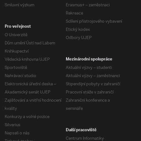
Smluvní výzkum
Erasmus+ – zaměstnaci
Rekreace
Sdílení přístrojového vybavení
Pro veřejnost
Etický kodex
O Univerzitě
Odbory UJEP
Dům umění Ústí nad Labem
Knihkupectví
Vědecká knihovna UJEP
Mezinárodní spolupráce
Sportoviště
Aktuální výzvy – studenti
Nahrávací studio
Aktuální výzvy – zaměstnanci
Elektronická úřední deska –
Stipendijní pobyty v zahraničí
Akademický senát UJEP
Pracovní stáže v zahraničí
Zajišťování a vnitřní hodnocení
Zahraniční konference a
kvality
semináře
Konkurzy a volné pozice
Silverius
Další pracoviště
Napsali o nás
Centrum Informatiky