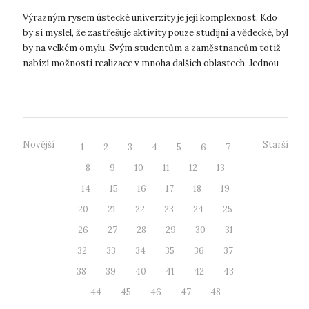
Výrazným rysem ústecké univerzity je její komplexnost. Kdo
by si myslel, že zastřešuje aktivity pouze studijní a vědecké, byl
by na velkém omylu. Svým studentům a zaměstnancům totiž
nabízí možnosti realizace v mnoha dalších oblastech. Jednou
z nich je ...
Novější
Starší
1
2
3
4
5
6
7
8
9
10
11
12
13
14
15
16
17
18
19
20
21
22
23
24
25
26
27
28
29
30
31
32
33
34
35
36
37
38
39
40
41
42
43
44
45
46
47
48