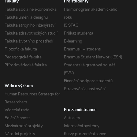
Fakulty
Pro studenty
Fakulta sociálně ekonomická
Harmonogram akademického
Fakulta umění a designu
roku
Fakulta strojního inženýrství
IS STAG
Fakulta zdravotnických studií
Průkaz studenta
Fakulta životního prostředí
E-learning
Filozofická fakulta
Erasmus+ – studenti
Pedagogická fakulta
Erasmus Student Network (ESN)
Přírodovědecká fakulta
Studentská grantová soutěž
(SVV)
Finanční podpora studentů
Věda a výzkum
Stravování a ubytování
Human Resources Strategy for
Researchers
Vědecká rada
Pro zaměstnance
Ediční činnost
Aktuality
Mezinárodní projekty
Informační systémy
Národní projekty
Kurzy pro zaměstnance