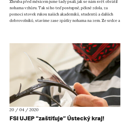
Zhruba před měsícem jsme tady psali, jak se nám svět obrátil
nohama vzhůru. Tak si ho teď postupně, pěkně zdola, za
pomoci stovek rukou našich akademiků, studentů a dalších
dobrovolníků, stavíme zase zpátky nohama na zem. Ze srdce a
s velkou poklono...
20 / 04 / 2020
FSI UJEP “zaštiťuje” Ústecký kraj!