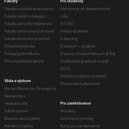
Fakulty
Pro studenty
Fakulta sociálně ekonomická
Harmonogram akademického
Fakulta umění a designu
roku
Fakulta strojního inženýrství
IS STAG
Fakulta zdravotnických studií
Průkaz studenta
Fakulta životního prostředí
E-learning
Filozofická fakulta
Erasmus+ – studenti
Pedagogická fakulta
Erasmus Student Network (ESN)
Přírodovědecká fakulta
Studentská grantová soutěž
(SVV)
Finanční podpora studentů
Věda a výzkum
Stravování a ubytování
Human Resources Strategy for
Researchers
Vědecká rada
Pro zaměstnance
Ediční činnost
Aktuality
Mezinárodní projekty
Informační systémy
Národní projekty
Kurzy pro zaměstnance