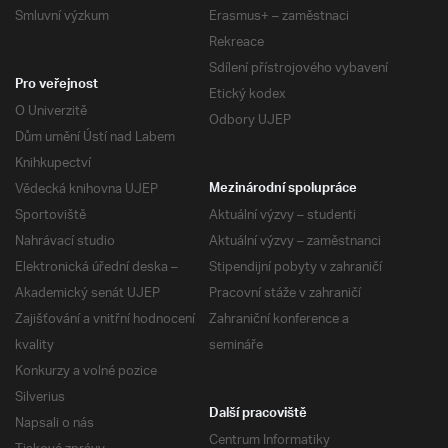
Smluvní výzkum
Erasmus+ – zaměstnaci
Rekreace
Sdílení přístrojového vybavení
Pro veřejnost
Etický kodex
O Univerzitě
Odbory UJEP
Dům umění Ústí nad Labem
Knihkupectví
Vědecká knihovna UJEP
Mezinárodní spolupráce
Sportoviště
Aktuální výzvy – studenti
Nahrávací studio
Aktuální výzvy – zaměstnanci
Elektronická úřední deska –
Stipendijní pobyty v zahraničí
Akademický senát UJEP
Pracovní stáže v zahraničí
Zajišťování a vnitřní hodnocení
Zahraniční konference a
kvality
semináře
Konkurzy a volné pozice
Silverius
Další pracoviště
Napsali o nás
Centrum Informatiky