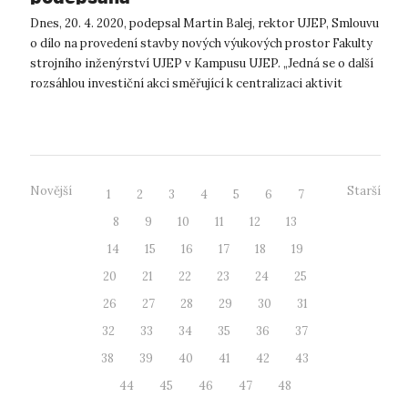
Dnes, 20. 4. 2020, podepsal Martin Balej, rektor UJEP, Smlouvu
o dílo na provedení stavby nových výukových prostor Fakulty
strojního inženýrství UJEP v Kampusu UJEP. „Jedná se o další
rozsáhlou investiční akci směřující k centralizaci aktivit
univer...
Novější
Starší
1
2
3
4
5
6
7
8
9
10
11
12
13
14
15
16
17
18
19
20
21
22
23
24
25
26
27
28
29
30
31
32
33
34
35
36
37
38
39
40
41
42
43
44
45
46
47
48