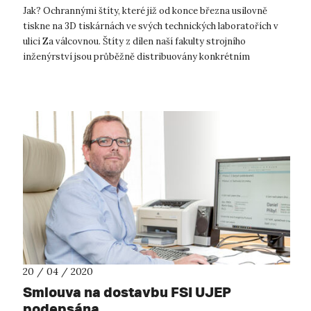
Jak? Ochrannými štíty, které již od konce března usilovně
tiskne na 3D tiskárnách ve svých technických laboratořích v
ulici Za válcovnou. Štíty z dílen naší fakulty strojního
inženýrství jsou průběžně distribuovány konkrétním
zájemcům na konkrétní odd...
20 / 04 / 2020
Smlouva na dostavbu FSI UJEP
podepsána