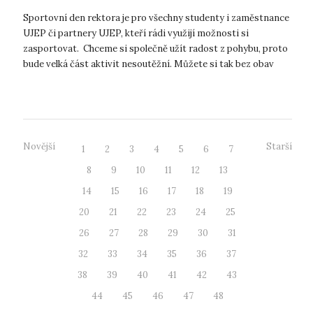
Sportovní den rektora je pro všechny studenty i zaměstnance
UJEP či partnery UJEP, kteří rádi využijí možnosti si
zasportovat. Chceme si společně užít radost z pohybu, proto
bude velká část aktivit nesoutěžní. Můžete si tak bez obav
vyzkoušet nové akt...
Novější
Starší
1
2
3
4
5
6
7
8
9
10
11
12
13
14
15
16
17
18
19
20
21
22
23
24
25
26
27
28
29
30
31
32
33
34
35
36
37
38
39
40
41
42
43
44
45
46
47
48