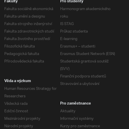
Fakulty
Pro studenty
Fakulta sociálně ekonomická
Harmonogram akademického
Fakulta umění a designu
roku
Fakulta strojního inženýrství
IS STAG
Fakulta zdravotnických studií
Průkaz studenta
Fakulta životního prostředí
E-learning
Filozofická fakulta
Erasmus+ – studenti
Pedagogická fakulta
Erasmus Student Network (ESN)
Přírodovědecká fakulta
Studentská grantová soutěž
(SVV)
Finanční podpora studentů
Věda a výzkum
Stravování a ubytování
Human Resources Strategy for
Researchers
Vědecká rada
Pro zaměstnance
Ediční činnost
Aktuality
Mezinárodní projekty
Informační systémy
Národní projekty
Kurzy pro zaměstnance