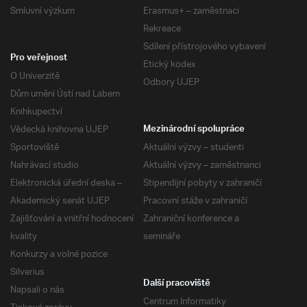
Smluvní výzkum
Erasmus+ – zaměstnaci
Rekreace
Sdílení přístrojového vybavení
Pro veřejnost
Etický kodex
O Univerzitě
Odbory UJEP
Dům umění Ústí nad Labem
Knihkupectví
Vědecká knihovna UJEP
Mezinárodní spolupráce
Sportoviště
Aktuální výzvy – studenti
Nahrávací studio
Aktuální výzvy – zaměstnanci
Elektronická úřední deska –
Stipendijní pobyty v zahraničí
Akademický senát UJEP
Pracovní stáže v zahraničí
Zajišťování a vnitřní hodnocení
Zahraniční konference a
kvality
semináře
Konkurzy a volné pozice
Silverius
Další pracoviště
Napsali o nás
Centrum Informatiky