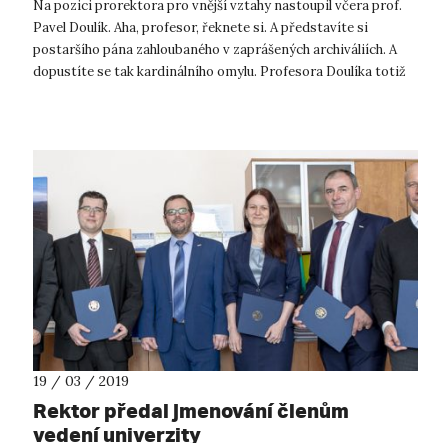
Na pozici prorektora pro vnější vztahy nastoupil včera prof.
Pavel Doulík. Aha, profesor, řeknete si. A představíte si
postaršího pána zahloubaného v zaprášených archiváliích. A
dopustíte se tak kardinálního omylu. Profesora Doulíka totiž
spíše než...
19 / 03 / 2019
Rektor předal jmenování členům
vedení univerzity