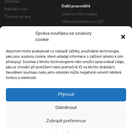
Silverius
Další pracoviště
Napsali o nás
Centrum Informatiky
Tiskové zprávy
Vědecká knihovna UJEP
Správa kolejí a menz
Správa souhlasu se soubory
Univerzitní centrum podpory
Pro absolventy
cookie
Klub absolventů
Abychom mohli poskytovat co nejlepší zážitky, používáme technologie,
Silverius
jako jsou soubory cookie, které ukládají informace o zařízení a/nebo k nim
Pro uchazeče
přistupují. Souhlas s těmito technologiemi nám umožní zpracovávat údaje,
Přijímací řízení
jako je chování při prohlížení nebo jedinečné ID na těchto stránkách.
Neudělení souhlasu nebo jeho odvolání může negativně ovlivnit některé
E-prihlaska
Ochrana soukromí
funkce a vlastnosti.
Podmínky přijímacího řízení
Přípravné kurzy
Přijmout
Odmítnout
Všechna práva vyhrazena
Zobrazit preference