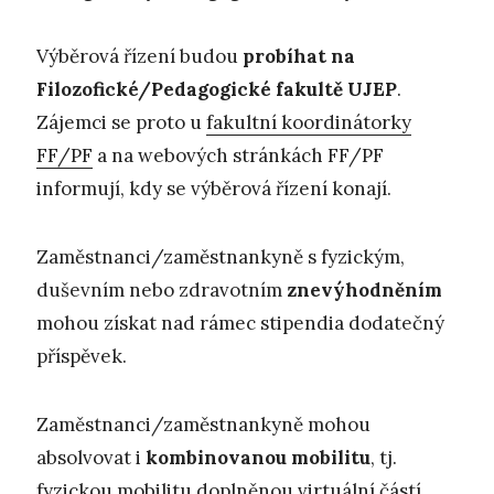
Výběrová řízení budou
probíhat
na
Filozofické/Pedagogické fakultě UJEP
.
Zájemci se proto u
fakultní koordinátorky
FF/PF
a na webových stránkách FF/PF
informují, kdy se výběrová řízení konají.
Zaměstnanci/zaměstnankyně s fyzickým,
duševním nebo zdravotním
znevýhodněním
mohou získat nad rámec stipendia dodatečný
příspěvek.
Zaměstnanci/zaměstnankyně mohou
absolvovat i
kombinovanou mobilitu
, tj.
fyzickou mobilitu doplněnou virtuální částí