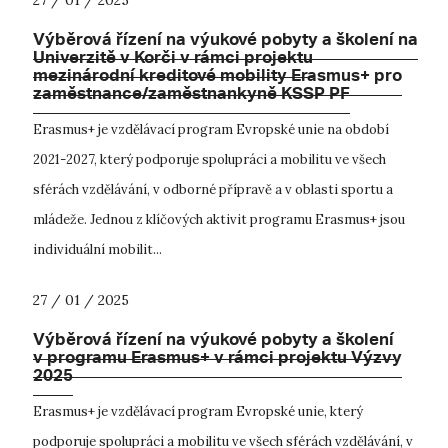
Výběrová řízení na výukové pobyty a školení na
Univerzitě v Korči v rámci projektu
mezinárodní kreditové mobility Erasmus+ pro
zaměstnance/zaměstnankyně KSSP PF
Erasmus+ je vzdělávací program Evropské unie na období
2021-2027, který podporuje spolupráci a mobilitu ve všech
sférách vzdělávání, v odborné přípravě a v oblasti sportu a
mládeže. Jednou z klíčových aktivit programu Erasmus+ jsou
individuální mobilit...
27 / 01 / 2025
Výběrová řízení na výukové pobyty a školení
v programu Erasmus+ v rámci projektu Výzvy
2025
Erasmus+ je vzdělávací program Evropské unie, který
podporuje spolupráci a mobilitu ve všech sférách vzdělávání, v