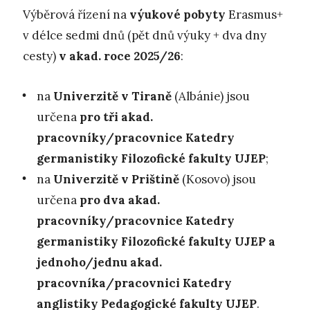
Výběrová řízení na
výukové pobyty
Erasmus+
v délce sedmi dnů (pět dnů výuky + dva dny
cesty)
v akad. roce 2025/26
:
na
Univerzitě v Tiraně
(Albánie) jsou
určena
pro tři akad.
pracovníky/pracovnice Katedry
germanistiky Filozofické fakulty UJEP
;
na
Univerzitě v Prištině
(Kosovo) jsou
určena
pro dva akad.
pracovníky/pracovnice Katedry
germanistiky Filozofické fakulty UJEP a
jednoho/jednu akad.
pracovníka/pracovnici Katedry
anglistiky Pedagogické fakulty UJEP
.