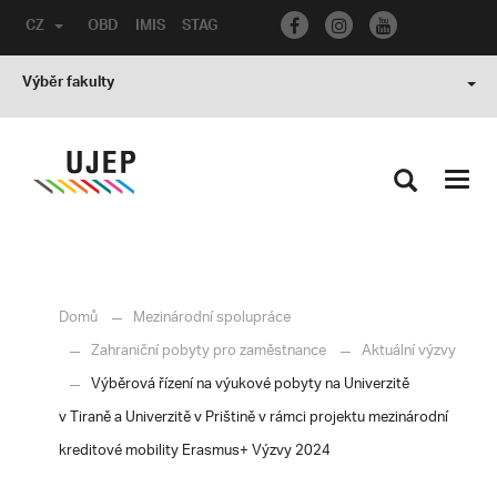
CZ
OBD
IMIS
STAG
Výběr fakulty
Toggl
navig
Domů
Mezinárodní spolupráce
Zahraniční pobyty pro zaměstnance
Aktuální výzvy
Výběrová řízení na výukové pobyty na Univerzitě
v Tiraně a Univerzitě v Prištině v rámci projektu mezinárodní
kreditové mobility Erasmus+ Výzvy 2024