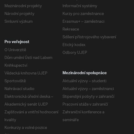
Mezinárodní projekty
Informační systémy
Národní projekty
Kurzy pro zaměstnance
Smluvní výzkum
Erasmus+ – zaměstnaci
Rekreace
Sdílení přístrojového vybavení
Pro veřejnost
Etický kodex
O Univerzitě
Odbory UJEP
Dům umění Ústí nad Labem
Knihkupectví
Vědecká knihovna UJEP
Mezinárodní spolupráce
Sportoviště
Aktuální výzvy – studenti
Nahrávací studio
Aktuální výzvy – zaměstnanci
Elektronická úřední deska –
Stipendijní pobyty v zahraničí
Akademický senát UJEP
Pracovní stáže v zahraničí
Zajišťování a vnitřní hodnocení
Zahraniční konference a
kvality
semináře
Konkurzy a volné pozice