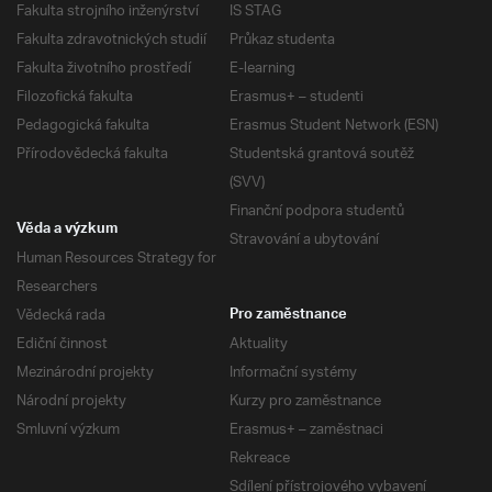
Fakulta strojního inženýrství
IS STAG
Fakulta zdravotnických studií
Průkaz studenta
Fakulta životního prostředí
E-learning
Filozofická fakulta
Erasmus+ – studenti
Pedagogická fakulta
Erasmus Student Network (ESN)
Přírodovědecká fakulta
Studentská grantová soutěž
(SVV)
Finanční podpora studentů
Věda a výzkum
Stravování a ubytování
Human Resources Strategy for
Researchers
Vědecká rada
Pro zaměstnance
Ediční činnost
Aktuality
Mezinárodní projekty
Informační systémy
Národní projekty
Kurzy pro zaměstnance
Smluvní výzkum
Erasmus+ – zaměstnaci
Rekreace
Sdílení přístrojového vybavení