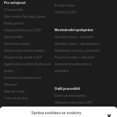
Pro veřejnost
Etický kodex
O Univerzitě
Odbory UJEP
Dům umění Ústí nad Labem
Knihkupectví
Vědecká knihovna UJEP
Mezinárodní spolupráce
Sportoviště
Aktuální výzvy – studenti
Nahrávací studio
Aktuální výzvy – zaměstnanci
Elektronická úřední deska –
Stipendijní pobyty v zahraničí
Akademický senát UJEP
Pracovní stáže v zahraničí
Zajišťování a vnitřní hodnocení
Zahraniční konference a
kvality
semináře
Konkurzy a volné pozice
Silverius
Další pracoviště
Napsali o nás
Centrum Informatiky
Tiskové zprávy
Vědecká knihovna UJEP
Správa kolejí a menz
Správa souhlasu se soubory
Univerzitní centrum podpory
Pro absolventy