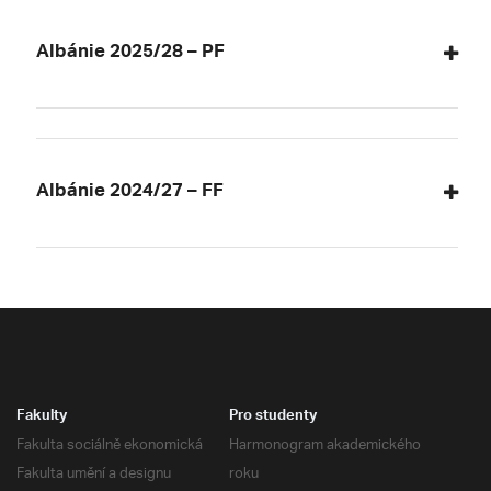
Albánie 2025/28 – PF
Albánie 2024/27 – FF
Fakulty
Pro studenty
Fakulta sociálně ekonomická
Harmonogram akademického
Fakulta umění a designu
roku