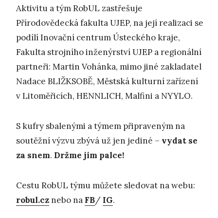
Aktivitu a tým RobUL zastřešuje
Přírodovědecká fakulta UJEP, na její realizaci se
podílí Inovační centrum Ústeckého kraje,
Fakulta strojního inženýrství UJEP a regionální
partneři: Martin Vohánka, mimo jiné zakladatel
Nadace BLIŽKSOBĚ, Městská kulturní zařízení
v Litoměřicích, HENNLICH, Malfini a NYYLO.
S kufry sbalenými a týmem připraveným na
soutěžní výzvu zbývá už jen jediné –
vydat se
za snem
.
Držme jim palce!
Cestu RobUL týmu můžete sledovat na webu:
robul.cz
nebo na
FB
/
IG
.