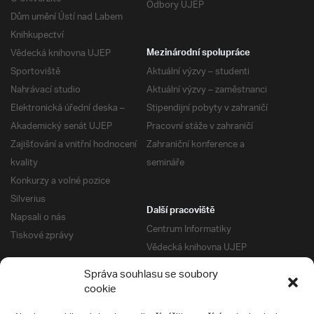
Odbory UJEP
Dům umění Ústí nad Labem
Knihkupectví
Vědecká knihovna UJEP
Mezinárodní spolupráce
Sportoviště
Aktuální výzvy – studenti
Nahrávací studio
Aktuální výzvy – zaměstnanci
Elektronická úřední deska –
Stipendijní pobyty v zahraničí
Akademický senát UJEP
Pracovní stáže v zahraničí
Zajišťování a vnitřní hodnocení
Zahraniční konference a
kvality
semináře
Konkurzy a volné pozice
Silverius
Další pracoviště
Napsali o nás
Centrum Informatiky
Tiskové zprávy
Vědecká knihovna UJEP
Správa kolejí a menz
Správa souhlasu se soubory
Univerzitní centrum podpory
Pro absolventy
cookie
Klub absolventů