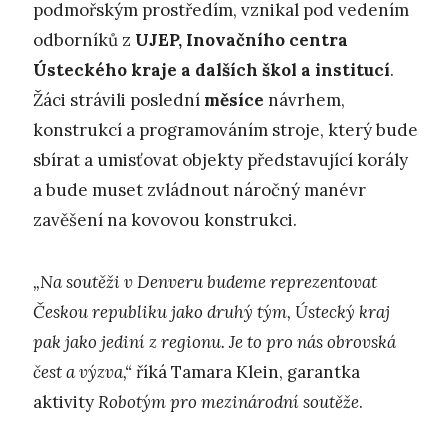
podmořským prostředím, vznikal pod vedením
odborníků z
UJEP, Inovačního centra
Ústeckého kraje a dalších škol a institucí
.
Žáci strávili poslední
měsíce
návrhem,
konstrukcí a programováním stroje, který bude
sbírat a umisťovat objekty představující korály
a bude muset zvládnout náročný manévr
zavěšení na kovovou konstrukci.
„Na soutěži v Denveru budeme reprezentovat
Českou republiku jako druhý tým, Ústecký kraj
pak jako jediní z regionu. Je to pro nás obrovská
čest a výzva,“
říká Tamara Klein, garantka
aktivity
Robotým pro mezinárodní soutěže
.