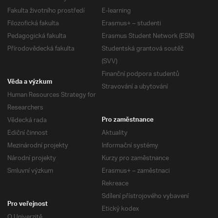
Fakulta životního prostředí
E-learning
Filozofická fakulta
Erasmus+ – studenti
Pedagogická fakulta
Erasmus Student Network (ESN)
Přírodovědecká fakulta
Studentská grantová soutěž
(SVV)
Finanční podpora studentů
Věda a výzkum
Stravování a ubytování
Human Resources Strategy for
Researchers
Vědecká rada
Pro zaměstnance
Ediční činnost
Aktuality
Mezinárodní projekty
Informační systémy
Národní projekty
Kurzy pro zaměstnance
Smluvní výzkum
Erasmus+ – zaměstnaci
Rekreace
Sdílení přístrojového vybavení
Pro veřejnost
Etický kodex
O Univerzitě