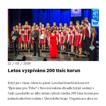
22 / 03 / 2019
Letos vyzpíváno 200 tisíc korun
Když jsi v tísni, řekni to písní. Letošní benefiční koncert
"Zpíváme pro Tebe" v Severočeském divadle byl již sedmý v
řadě a podařilo se díky němu vybrat částku 200 tisíc korun pro
jednu konkrétní rodinu z Ústeckého kraje. Organizace akce se
tradičně ...