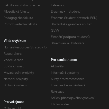
Fakulta životního prostředí
E-learning
Filozofická fakulta
Erasmus+ – studenti
Pedagogická fakulta
Erasmus Student Network (ESN)
Přírodovědecká fakulta
Studentská grantová soutěž
(SVV)
Finanční podpora studentů
Věda a výzkum
Stravování a ubytování
Human Resources Strategy for
Researchers
Vědecká rada
Pro zaměstnance
Ediční činnost
Aktuality
Mezinárodní projekty
Informační systémy
Národní projekty
Kurzy pro zaměstnance
Smluvní výzkum
Erasmus+ – zaměstnaci
Rekreace
Sdílení přístrojového vybavení
Pro veřejnost
Etický kodex
O Univerzitě