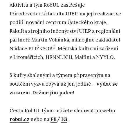
Aktivitu a tým RobUL zastřešuje
Přírodovědecká fakulta UJEP, na její realizaci se
podílí Inovační centrum Ústeckého kraje,
Fakulta strojního inženýrství UJEP a regionální
partneři: Martin Vohánka, mimo jiné zakladatel
Nadace BLIŽKSOBĚ, Městská kulturní zařízení
v Litoměřicích, HENNLICH, Malfini a NYYLO.
S kufry sbalenými a týmem připraveným na
soutěžní výzvu zbývá už jen jediné –
vydat se
za snem
.
Držme jim palce!
Cestu RobUL týmu můžete sledovat na webu:
robul.cz
nebo na
FB
/
IG
.