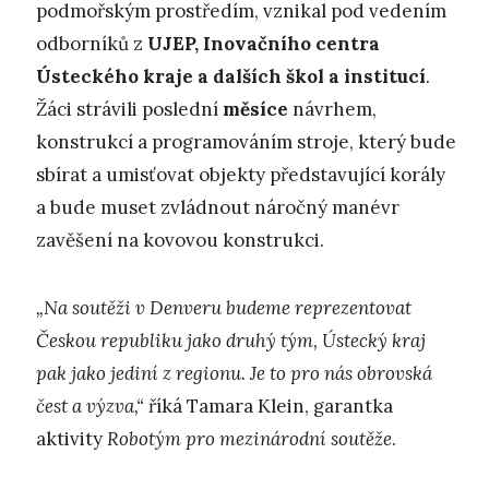
podmořským prostředím, vznikal pod vedením
odborníků z
UJEP, Inovačního centra
Ústeckého kraje a dalších škol a institucí
.
Žáci strávili poslední
měsíce
návrhem,
konstrukcí a programováním stroje, který bude
sbírat a umisťovat objekty představující korály
a bude muset zvládnout náročný manévr
zavěšení na kovovou konstrukci.
„Na soutěži v Denveru budeme reprezentovat
Českou republiku jako druhý tým, Ústecký kraj
pak jako jediní z regionu. Je to pro nás obrovská
čest a výzva,“
říká Tamara Klein, garantka
aktivity
Robotým pro mezinárodní soutěže
.