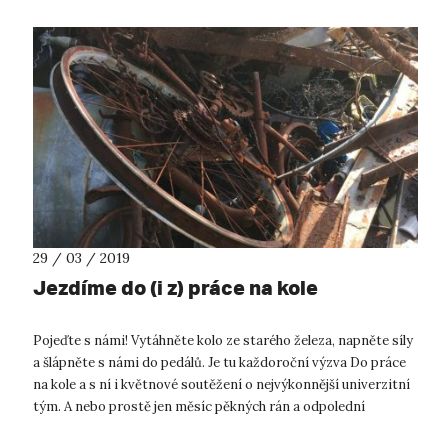
29 / 03 / 2019
Jezdíme do (i z) práce na kole
Pojeďte s námi! Vytáhněte kolo ze starého železa, napněte síly
a šlápněte s námi do pedálů. Je tu každoroční výzva Do práce
na kole a s ní i květnové soutěžení o nejvýkonnější univerzitní
tým. A nebo prostě jen měsíc pěkných rán a odpolední
strávených...