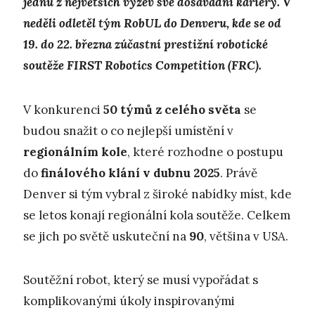
jednu z největších výzev své dosavadní kariéry. V
neděli odletěl tým RobUL do Denveru, kde se od
19. do 22. března zúčastní prestižní robotické
soutěže FIRST Robotics Competition (FRC).
V konkurenci
50 týmů z celého světa
se
budou snažit o co nejlepší umístění v
regionálním kole
, které rozhodne o postupu
do
finálového klání v dubnu 2025
. Právě
Denver si tým vybral z široké nabídky míst, kde
se letos konají regionální kola soutěže. Celkem
se jich po světě uskuteční na
90
, většina v USA.
Soutěžní robot, který se musí vypořádat s
komplikovanými úkoly inspirovanými