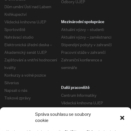
Odbory UJEP
Dům umění Ústí nad Labem
Knihkupectví
Vědecká knihovna UJEP
Mezinárodní spolupráce
Sportoviště
Aktuální výzvy – studenti
Nahrávací studio
Aktuální výzvy – zaměstnanci
Elektronická úřední deska –
Stipendijní pobyty v zahraničí
Akademický senát UJEP
Pracovní stáže v zahraničí
Zajišťování a vnitřní hodnocení
Zahraniční konference a
kvality
semináře
Konkurzy a volné pozice
Silverius
Další pracoviště
Napsali o nás
Centrum Informatiky
Tiskové zprávy
Vědecká knihovna UJEP
Správa kolejí a menz
Správa souhlasu se soubory
Univerzitní centrum podpory
Pro absolventy
cookie
Klub absolventů