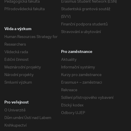
Pedagogická fakulta
Erasmus Student Network (ESN)
Přírodovědecká fakulta
Studentská grantová soutěž
(SVV)
Finanční podpora studentů
Věda a výzkum
Stravování a ubytování
Human Resources Strategy for
Researchers
Vědecká rada
Pro zaměstnance
Ediční činnost
Aktuality
Mezinárodní projekty
Informační systémy
Národní projekty
Kurzy pro zaměstnance
Smluvní výzkum
Erasmus+ – zaměstnaci
Rekreace
Sdílení přístrojového vybavení
Pro veřejnost
Etický kodex
O Univerzitě
Odbory UJEP
Dům umění Ústí nad Labem
Knihkupectví