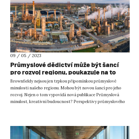
09 / 05 / 2023
Průmyslové dědictví může být šancí
pro rozvoj regionu, poukazuje na to
nová publikace UJEP
Brownfieldy nejsou jen trpkou připomínkou průmyslové
minulosti našeho regionu. Mohou být novou šancí pro jeho
rozvoj. Nejen o tom vypovídá nová publikace Průmyslová
minulost, kreativní budoucnost? Perspektivy průmyslového
dědictví Podkrušnohoří kolekti...