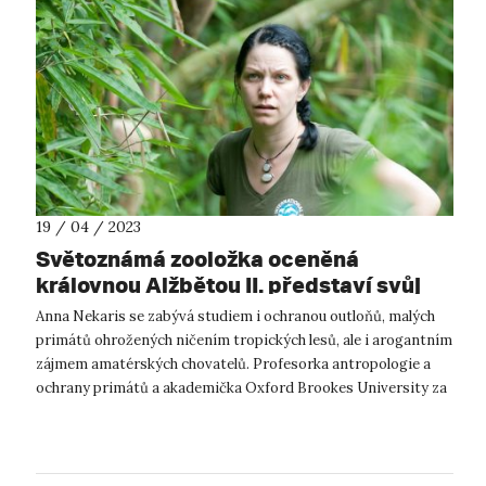
19 / 04 / 2023
Světoznámá zooložka oceněná
královnou Alžbětou II. představí svůj
výzkum studentům UJEP i veřejnosti
Anna Nekaris se zabývá studiem i ochranou outloňů, malých
primátů ohrožených ničením tropických lesů, ale i arogantním
zájmem amatérských chovatelů. Profesorka antropologie a
ochrany primátů a akademička Oxford Brookes University za
svou činnost získal...