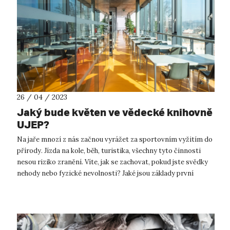
26 / 04 / 2023
Jaký bude květen ve vědecké knihovně
UJEP?
Na jaře mnozí z nás začnou vyrážet za sportovním vyžitím do
přírody. Jízda na kole, běh, turistika, všechny tyto činnosti
nesou riziko zranění. Víte, jak se zachovat, pokud jste svědky
nehody nebo fyzické nevolnosti? Jaké jsou základy první
pomoci? ...