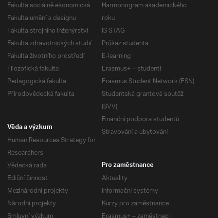
Fakulta sociálně ekonomická
Harmonogram akademického
Fakulta umění a designu
roku
Fakulta strojního inženýrství
IS STAG
Fakulta zdravotnických studií
Průkaz studenta
Fakulta životního prostředí
E-learning
Filozofická fakulta
Erasmus+ – studenti
Pedagogická fakulta
Erasmus Student Network (ESN)
Přírodovědecká fakulta
Studentská grantová soutěž
(SVV)
Finanční podpora studentů
Věda a výzkum
Stravování a ubytování
Human Resources Strategy for
Researchers
Vědecká rada
Pro zaměstnance
Ediční činnost
Aktuality
Mezinárodní projekty
Informační systémy
Národní projekty
Kurzy pro zaměstnance
Smluvní výzkum
Erasmus+ – zaměstnaci