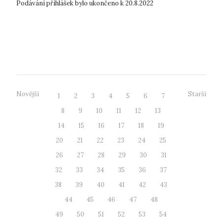
Podávání přihlášek bylo ukončeno k 20.8.2022
Novější
Starší
1
2
3
4
5
6
7
8
9
10
11
12
13
14
15
16
17
18
19
20
21
22
23
24
25
26
27
28
29
30
31
32
33
34
35
36
37
38
39
40
41
42
43
44
45
46
47
48
49
50
51
52
53
54