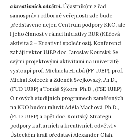
a kreativních odvětví
.
Účastníkům z řad
samospráv i odborné veřejnosti zde bude
představeno nejen Centrum podpory KKO, ale
i jeho činnost v rámci iniciativy RUR (Klíčová
aktivita 2 – Kreativní společnost). Konferenci
zahájí rektor UJEP doc. Jaroslav Koutský. Se
svými projektovými aktivitami na univerzitě
vystoupí prof. Michaela Hrubá (FF UJEP), prof.
Michal Koleček a Zdeněk Svejkovský, Ph.D.,
(FUD UJEP) a Tomáš Sýkora, Ph.D., (FSE UJEP).
O nových studijních programech zaměřených
na KKO budou mluvit Adéla Machová, Ph.D.,
(FUD UJEP) a opět doc. Koutský. Strategii
podpory kulturních a kreativních odvětví v
Ústeckém kraji představí Alexander Olah.