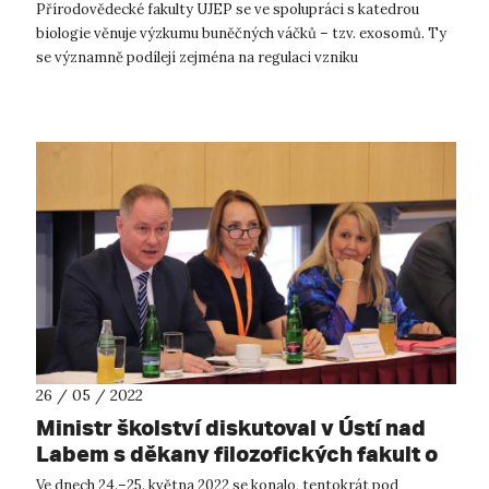
Přírodovědecké fakulty UJEP se ve spolupráci s katedrou
biologie věnuje výzkumu buněčných váčků – tzv. exosomů. Ty
se významně podílejí zejména na regulaci vzniku
neurodegenerativních a kardiovaskulárních ...
26 / 05 / 2022
Ministr školství diskutoval v Ústí nad
Labem s děkany filozofických fakult o
relevanci humanitních oborů a jejich
Ve dnech 24.–25. května 2022 se konalo, tentokrát pod