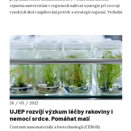
zejména univerzitám v regionech nalézat synergie při rozvoji
vysokých škol i naplňování potřeb a strategií regionů. Vrcholní
zástupci,...
26 / 05 / 2022
UJEP rozvíjí výzkum léčby rakoviny i
nemocí srdce. Pomáhat mají
“exosomy”.
Centrum nanomateriálů a biotechnologií (CENAB)