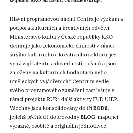
segment KKO na území Ústeckého kraje.
Hlavní programovou náplní Centra je výzkum a
podpora kulturních a kreativních odvětví.
Ministerstvo kultury České republiky KKO
definuje jako „ekonomické činnosti v rámci
širšího kulturního a kreativního sektoru, jež
využívají talentu a dovedností občanů a jsou
založeny na kulturních hodnotách nebo
uměleckých vyjádřeních.“ Centrum vedle
svého programového zaměření zastřešuje v
rámci projektu RUR i další aktivity FUD UJEP.
Všechny jsou konsolidovány do tří
BODů
,
jejichž přehled i doprovodný
BLOG
, mapující
výrazné, osobité a originální jednotlivce,