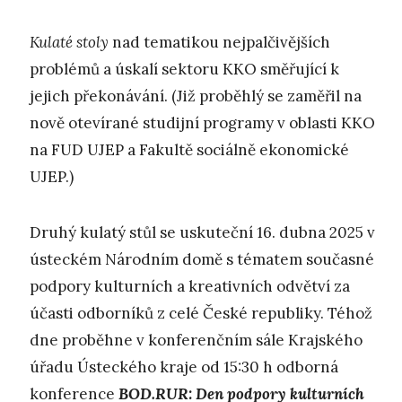
K
ulaté stoly
nad tematikou nejpalčivějších
problémů a úskalí sektoru KKO směřující k
jejich překonávání. (Již proběhlý se zaměřil na
nově otevírané studijní programy v oblasti KKO
na FUD UJEP a Fakultě sociálně ekonomické
UJEP.)
Druhý kulatý stůl se uskuteční 16. dubna 2025 v
ústeckém Národním domě s tématem současné
podpory kulturních a kreativních odvětví za
účasti odborníků z celé České republiky. Téhož
dne proběhne v konferenčním sále Krajského
úřadu Ústeckého kraje od 15:30 h odborná
konference
BOD.RUR: Den podpory kulturních