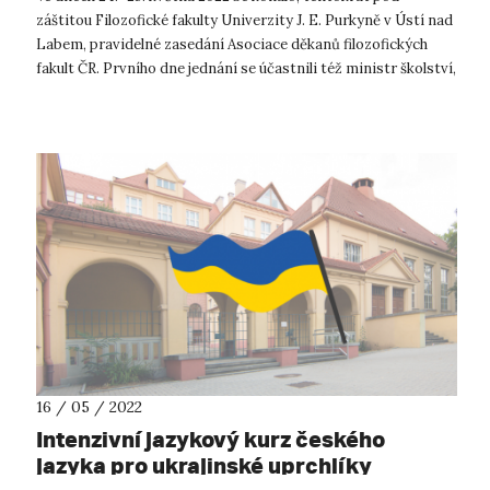
financování
záštitou Filozofické fakulty Univerzity J. E. Purkyně v Ústí nad
Labem, pravidelné zasedání Asociace děkanů filozofických
fakult ČR. Prvního dne jednání se účastnili též ministr školství,
mládeže a ...
16 / 05 / 2022
Intenzivní jazykový kurz českého
jazyka pro ukrajinské uprchlíky