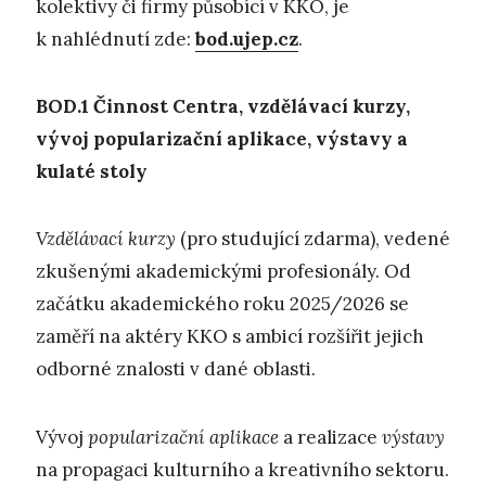
kolektivy či firmy působící v KKO, je
k nahlédnutí zde:
bod.ujep.cz
.
BOD.1
Č
innost Centra, vzdělávací kurzy,
vývoj popularizační aplikace,
výstavy a
kulaté stoly
Vzdělávací kurzy
(pro studující zdarma), vedené
zkušenými akademickými profesionály. Od
začátku akademického roku 2025/2026 se
zaměří na aktéry KKO s ambicí rozšířit jejich
odborné znalosti v dané oblasti.
Vývoj
popularizační aplikace
a realizace
výstavy
na propagaci kulturního a kreativního sektoru.