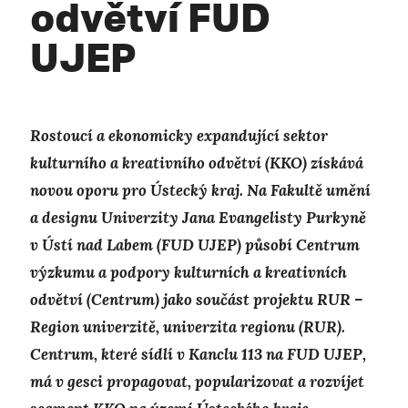
odvětví FUD
UJEP
Rostoucí a ekonomicky expandující sektor
kulturního a kreativního odvětví (KKO) získává
novou oporu pro Ústecký kraj. Na Fakultě umění
a designu Univerzity Jana Evangelisty Purkyně
v Ústí nad Labem
(FUD
UJEP) působí Centrum
výzkumu a podpory kulturních a kreativních
odvětví (Centrum) jako součást projektu RUR –
Region univerzitě, univerzita regionu (RUR
).
Centrum, které sídlí v Kanclu 113 na FUD UJEP,
má v gesci propagovat, popularizovat a rozvíjet