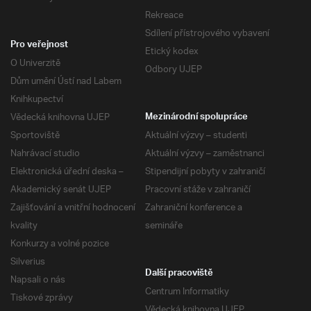
Rekreace
Sdílení přístrojového vybavení
Pro veřejnost
Etický kodex
O Univerzitě
Odbory UJEP
Dům umění Ústí nad Labem
Knihkupectví
Vědecká knihovna UJEP
Mezinárodní spolupráce
Sportoviště
Aktuální výzvy – studenti
Nahrávací studio
Aktuální výzvy – zaměstnanci
Elektronická úřední deska –
Stipendijní pobyty v zahraničí
Akademický senát UJEP
Pracovní stáže v zahraničí
Zajišťování a vnitřní hodnocení
Zahraniční konference a
kvality
semináře
Konkurzy a volné pozice
Silverius
Další pracoviště
Napsali o nás
Centrum Informatiky
Tiskové zprávy
Vědecká knihovna UJEP