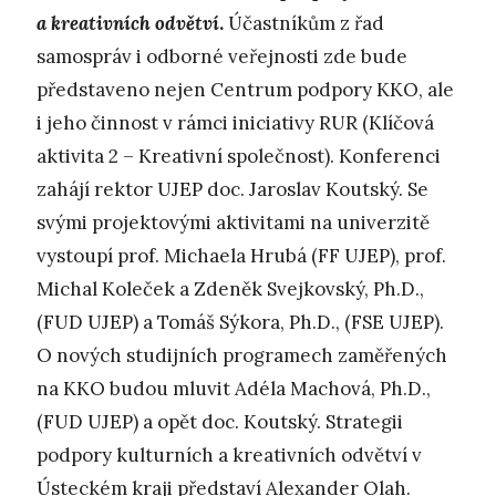
a kreativních odvětví
.
Účastníkům z řad
samospráv i odborné veřejnosti zde bude
představeno nejen Centrum podpory KKO, ale
i jeho činnost v rámci iniciativy RUR (Klíčová
aktivita 2 – Kreativní společnost). Konferenci
zahájí rektor UJEP doc. Jaroslav Koutský. Se
svými projektovými aktivitami na univerzitě
vystoupí prof. Michaela Hrubá (FF UJEP), prof.
Michal Koleček a Zdeněk Svejkovský, Ph.D.,
(FUD UJEP) a Tomáš Sýkora, Ph.D., (FSE UJEP).
O nových studijních programech zaměřených
na KKO budou mluvit Adéla Machová, Ph.D.,
(FUD UJEP) a opět doc. Koutský. Strategii
podpory kulturních a kreativních odvětví v
Ústeckém kraji představí Alexander Olah.