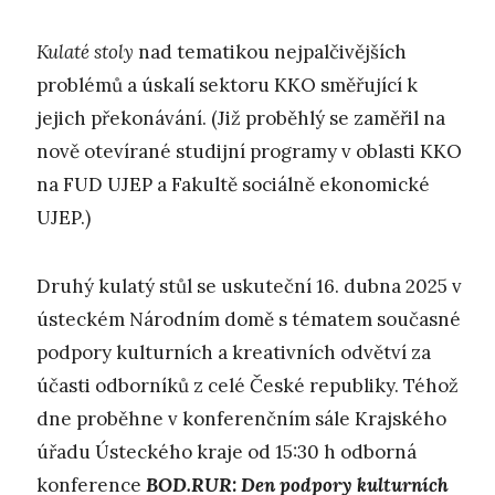
K
ulaté stoly
nad tematikou nejpalčivějších
problémů a úskalí sektoru KKO směřující k
jejich překonávání. (Již proběhlý se zaměřil na
nově otevírané studijní programy v oblasti KKO
na FUD UJEP a Fakultě sociálně ekonomické
UJEP.)
Druhý kulatý stůl se uskuteční 16. dubna 2025 v
ústeckém Národním domě s tématem současné
podpory kulturních a kreativních odvětví za
účasti odborníků z celé České republiky. Téhož
dne proběhne v konferenčním sále Krajského
úřadu Ústeckého kraje od 15:30 h odborná
konference
BOD.RUR: Den podpory kulturních