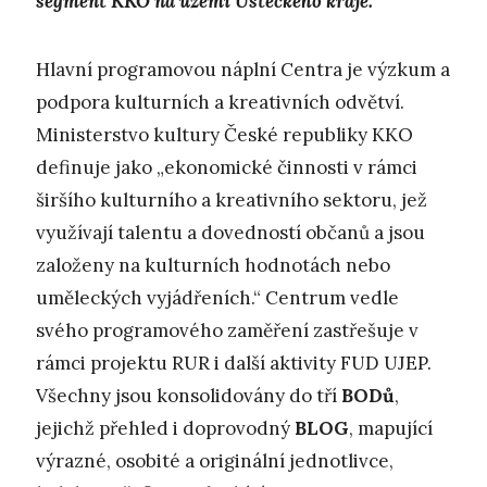
segment KKO na území Ústeckého kraje.
Hlavní programovou náplní Centra je výzkum a
podpora kulturních a kreativních odvětví.
Ministerstvo kultury České republiky KKO
definuje jako „ekonomické činnosti v rámci
širšího kulturního a kreativního sektoru, jež
využívají talentu a dovedností občanů a jsou
založeny na kulturních hodnotách nebo
uměleckých vyjádřeních.“ Centrum vedle
svého programového zaměření zastřešuje v
rámci projektu RUR i další aktivity FUD UJEP.
Všechny jsou konsolidovány do tří
BODů
,
jejichž přehled i doprovodný
BLOG
, mapující
výrazné, osobité a originální jednotlivce,