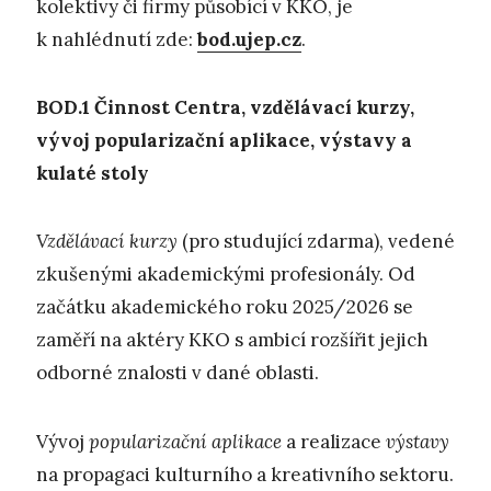
kolektivy či firmy působící v KKO, je
k nahlédnutí zde:
bod.ujep.cz
.
BOD.1
Č
innost Centra, vzdělávací kurzy,
vývoj popularizační aplikace,
výstavy a
kulaté stoly
Vzdělávací kurzy
(pro studující zdarma), vedené
zkušenými akademickými profesionály. Od
začátku akademického roku 2025/2026 se
zaměří na aktéry KKO s ambicí rozšířit jejich
odborné znalosti v dané oblasti.
Vývoj
popularizační aplikace
a realizace
výstavy
na propagaci kulturního a kreativního sektoru.