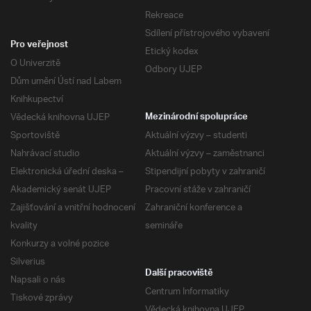
Rekreace
Sdílení přístrojového vybavení
Pro veřejnost
Etický kodex
O Univerzitě
Odbory UJEP
Dům umění Ústí nad Labem
Knihkupectví
Vědecká knihovna UJEP
Mezinárodní spolupráce
Sportoviště
Aktuální výzvy – studenti
Nahrávací studio
Aktuální výzvy – zaměstnanci
Elektronická úřední deska –
Stipendijní pobyty v zahraničí
Akademický senát UJEP
Pracovní stáže v zahraničí
Zajišťování a vnitřní hodnocení
Zahraniční konference a
kvality
semináře
Konkurzy a volné pozice
Silverius
Další pracoviště
Napsali o nás
Centrum Informatiky
Tiskové zprávy
Vědecká knihovna UJEP