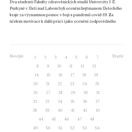
Dva studenti Fakulty zdravotnických studií Univerzity J. E.
Purkyně v Ústí nad Labem byli oceněni hejtmanem Ústeckého
kraje za významnou pomoc v boji s pandemií covid-19. Za
účelem motivace k další práci i jako ocenění zodpovědného
přístupu k pracov...
Novější
Starší
1
2
3
4
5
6
7
8
9
10
11
12
13
14
15
16
17
18
19
20
21
22
23
24
25
26
27
28
29
30
31
32
33
34
35
36
37
38
39
40
41
42
43
44
45
46
47
48
49
50
51
52
53
54