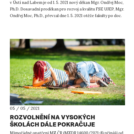
v Ústí nad Labem je od 1. 5. 2021 nový děkan Mgr. Ondřej Moc,
Ph.D. Dosavadní proděkan pro rozvoj a kvalitu FSE UJEP, Mgr.
Ondřej Moc, Ph.D., převzal dne 1. 5. 2021 otěže fakulty po doc.
Ja...
05 / 05 / 2021
ROZVOLNĚNÍ NA VYSOKÝCH
ŠKOLÁCH DÁLE POKRAČUJE
Mimořádné opatření MZ ČR (MZDR 14600/2021-8) přináší od