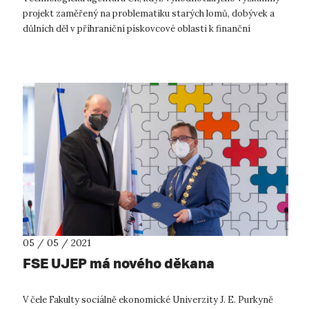
projekt zaměřený na problematiku starých lomů, dobývek a
důlních děl v příhraniční pískovcové oblasti k finanční
podpoře. Spojí v něm svoje ...
05 / 05 / 2021
FSE UJEP má nového děkana
V čele Fakulty sociálně ekonomické Univerzity J. E. Purkyně