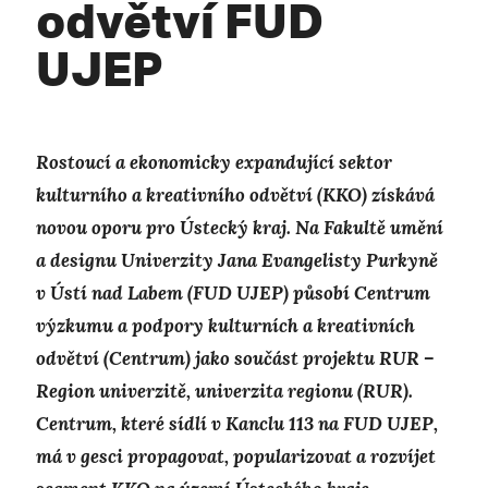
odvětví FUD
UJEP
Rostoucí a ekonomicky expandující sektor
kulturního a kreativního odvětví (KKO) získává
novou oporu pro Ústecký kraj. Na Fakultě umění
a designu Univerzity Jana Evangelisty Purkyně
v Ústí nad Labem
(FUD
UJEP) působí Centrum
výzkumu a podpory kulturních a kreativních
odvětví (Centrum) jako součást projektu RUR –
Region univerzitě, univerzita regionu (RUR
).
Centrum, které sídlí v Kanclu 113 na FUD UJEP,
má v gesci propagovat, popularizovat a rozvíjet