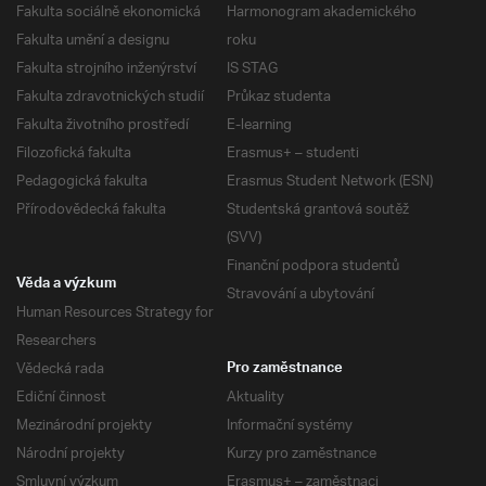
Fakulta sociálně ekonomická
Harmonogram akademického
Fakulta umění a designu
roku
Fakulta strojního inženýrství
IS STAG
Fakulta zdravotnických studií
Průkaz studenta
Fakulta životního prostředí
E-learning
Filozofická fakulta
Erasmus+ – studenti
Pedagogická fakulta
Erasmus Student Network (ESN)
Přírodovědecká fakulta
Studentská grantová soutěž
(SVV)
Finanční podpora studentů
Věda a výzkum
Stravování a ubytování
Human Resources Strategy for
Researchers
Vědecká rada
Pro zaměstnance
Ediční činnost
Aktuality
Mezinárodní projekty
Informační systémy
Národní projekty
Kurzy pro zaměstnance
Smluvní výzkum
Erasmus+ – zaměstnaci