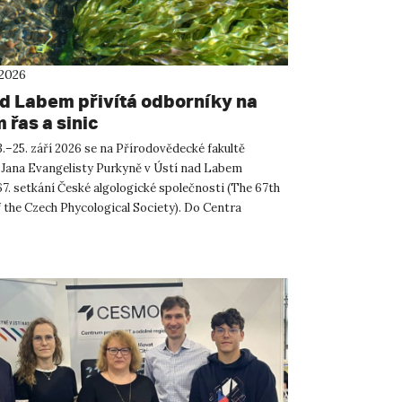
 2026
ad Labem přivítá odborníky na
 řas a sinic
.–25. září 2026 se na Přírodovědecké fakultě
 Jana Evangelisty Purkyně v Ústí nad Labem
67. setkání České algologické společnosti (The 67th
 the Czech Phycological Society). Do Centra
ných a technickýc...