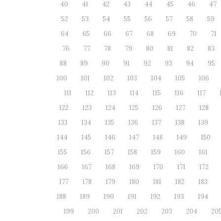
40
41
42
43
44
45
46
47
52
53
54
55
56
57
58
59
64
65
66
67
68
69
70
71
76
77
78
79
80
81
82
83
88
89
90
91
92
93
94
95
100
101
102
103
104
105
106
111
112
113
114
115
116
117
122
123
124
125
126
127
128
133
134
135
136
137
138
139
144
145
146
147
148
149
150
155
156
157
158
159
160
161
166
167
168
169
170
171
172
177
178
179
180
181
182
183
188
189
190
191
192
193
194
199
200
201
202
203
204
20