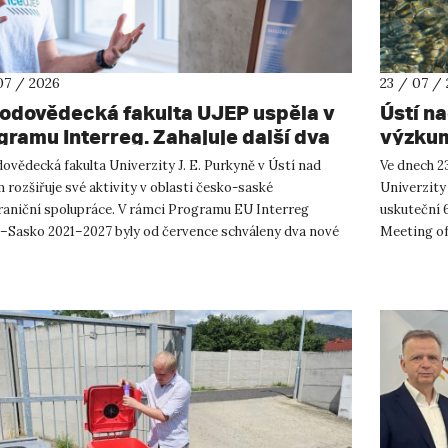
07 / 2026
23 / 07 /
rodovědecká fakulta UJEP uspěla v
Ústí n
gramu Interreg. Zahajuje další dva
výzkum
shraniční projekty se saskými
ovědecká fakulta Univerzity J. E. Purkyně v Ústí nad
Ve dnech 23
tnery
rozšiřuje své aktivity v oblasti česko-saské
Univerzity
raniční spolupráce. V rámci Programu EU Interreg
uskuteční 
–Sasko 2021–2027 byly od července schváleny dva nové
Meeting of
ty, které propojí české ...
přírodověd