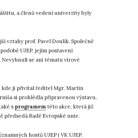
áštitu, a členů vedení univerzity byly
jší vztahy prof. Pavel Doulík. Společně
 podobě UJEP, jejím postavení
. Nevyhnuli se ani tématu virové
de ji přivítal ředitel Mgr. Martin
trniša si prohlédla připravenou výstavu,
také s
programem
této akce, která již
lně předsedá Radě Evropské unie.
významných hostů UJEP i VK UJEP.