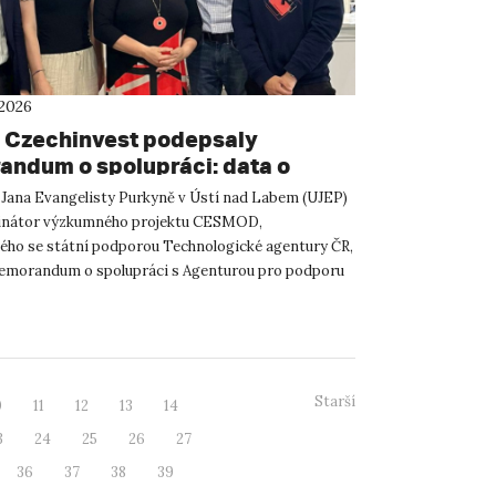
 2026
 Czechinvest podepsaly
ndum o spolupráci: data o
atelském prostředí posílí
 Jana Evangelisty Purkyně v Ústí nad Labem (UJEP)
m CESMOD
dinátor výzkumného projektu CESMOD,
ého se státní podporou Technologické agentury ČR,
emorandum o spolupráci s Agenturou pro podporu
 investic CzechInve...
Starší
0
11
12
13
14
3
24
25
26
27
36
37
38
39