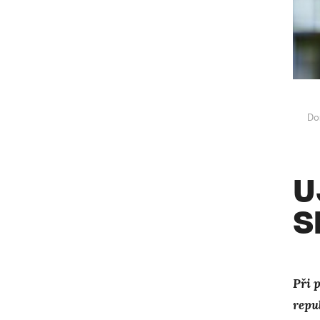
Do
U
S
Při 
repu