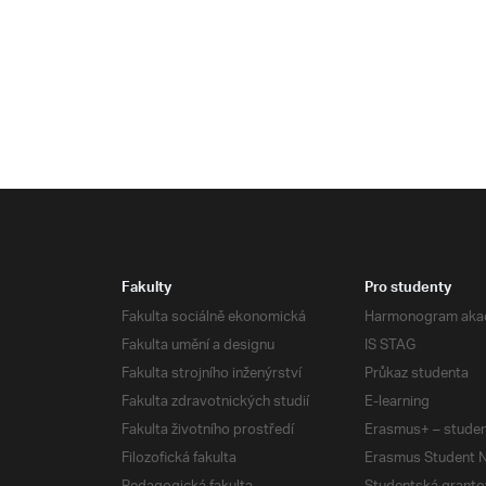
Fakulty
Pro studenty
Fakulta sociálně ekonomická
Harmonogram aka
Fakulta umění a designu
IS STAG
Fakulta strojního inženýrství
Průkaz studenta
Fakulta zdravotnických studií
E-learning
Fakulta životního prostředí
Erasmus+ – studen
Filozofická fakulta
Erasmus Student N