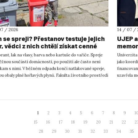
07 / 2026
14 / 07 /
 se spreji? Přestanov testuje jejich
UJEP a
, vědci z nich chtějí získat cenné
memora
y
podnik
ant, lak na vlasy, barva nebo kartuše do vařiče. Spreje
Univerzita
výzku
ěžnou součástí domácností, po použití ale často není
jako koor
 kam s nimi. V běžném odpadu končí natlakované spreje,
financovan
ou obaly plné hořlavých plynů. Fakulta životního prostředí
uzavřela m
podnikání a
1
2
3
4
5
6
7
8
9
1
15
16
17
18
19
20
21
22
2
28
29
30
31
32
33
34
35