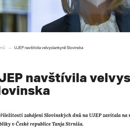
mů
UJEP navštívila velvyslankyně Slovinska
JEP navštívila velvy
lovinska
příležitosti zahájení Slovinských dnů na UJEP zavítala na
bliky v České republice
Tanja Strniša.