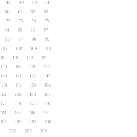
48
49
50
51
60
61
62
63
72
73
74
75
84
85
86
87
96
97
98
99
107
108
109
110
118
119
120
121
129
130
131
132
140
141
142
143
151
152
153
154
162
163
164
165
173
174
175
176
184
185
186
187
195
196
197
198
5
206
207
208