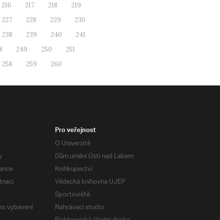
216
217
218
219
227
228
229
230
238
239
240
241
8
249
250
251
258
259
260
Pro veřejnost
O Univerzitě
y
Dům umění Ústí nad Labem
ance
Knihkupectví
tnaci
Vědecká knihovna UJEP
Sportoviště
ého vybavení
Nahrávací studio