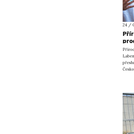
24 / 
Pří
pro
pře
Přírod
par
Labem 
přesh
Česko
projek