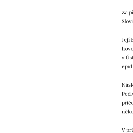
Za p
Slov
Její
hovo
v Ús
epid
Násl
Peči
přič
něko
V pr