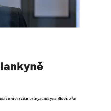
slankyně
 naši univerzitu velvyslankyně Slovinské