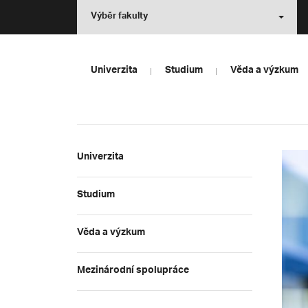
Výběr fakulty
Univerzita
Studium
Věda a výzkum
Univerzita
Studium
Věda a výzkum
Mezinárodní spolupráce