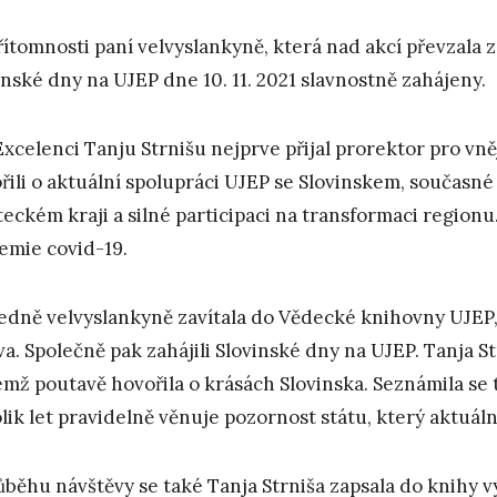
řítomnosti paní velvyslankyně, která nad akcí převzala z
inské dny na UJEP dne 10. 11. 2021 slavnostně zahájeny.
 Excelenci Tanju Strnišu nejprve přijal prorektor pro vně
řili o aktuální spolupráci UJEP se Slovinskem, současné
teckém kraji a silné participaci na transformaci regionu
emie covid-19.
edně velvyslankyně zavítala do Vědecké knihovny UJEP, k
va. Společně pak zahájili Slovinské dny na UJEP. Tanja S
emž poutavě hovořila o krásách Slovinska. Seznámila se 
lik let pravidelně věnuje pozornost státu, který aktuá
ůběhu návštěvy se také Tanja Strniša zapsala do knihy 