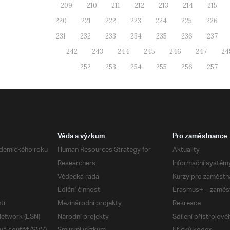
209
210
211
212
213
214
215
220
221
222
223
224
225
226
231
232
233
234
235
236
237
242
243
244
245
246
247
24
252
253
254
255
256
257
Věda a výzkum
Pro zaměstnance
demického roku
Human Resources Strategy for
Aktuality
Researchers
Informační systém
Vědecká rada
Kurzy pro zaměstn
Ediční činnost
Erasmus+ – zaměs
ti
Mezinárodní projekty
Rekreace
etwork (ESN)
Národní projekty
Sdílení přístrojov