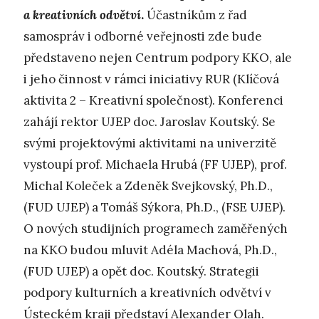
a kreativních odvětví
.
Účastníkům z řad
samospráv i odborné veřejnosti zde bude
představeno nejen Centrum podpory KKO, ale
i jeho činnost v rámci iniciativy RUR (Klíčová
aktivita 2 – Kreativní společnost). Konferenci
zahájí rektor UJEP doc. Jaroslav Koutský. Se
svými projektovými aktivitami na univerzitě
vystoupí prof. Michaela Hrubá (FF UJEP), prof.
Michal Koleček a Zdeněk Svejkovský, Ph.D.,
(FUD UJEP) a Tomáš Sýkora, Ph.D., (FSE UJEP).
O nových studijních programech zaměřených
na KKO budou mluvit Adéla Machová, Ph.D.,
(FUD UJEP) a opět doc. Koutský. Strategii
podpory kulturních a kreativních odvětví v
Ústeckém kraji představí Alexander Olah.