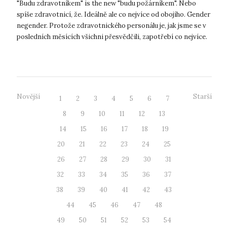
"Budu zdravotníkem" is the new "budu požárníkem". Nebo
spíše zdravotnicí, že. Ideálně ale co nejvíce od obojího. Gender
negender. Protože zdravotnického personálu je, jak jsme se v
posledních měsících všichni přesvědčili, zapotřebí co nejvíce.
Vybaven...
Novější
Starší
1
2
3
4
5
6
7
8
9
10
11
12
13
14
15
16
17
18
19
20
21
22
23
24
25
26
27
28
29
30
31
32
33
34
35
36
37
38
39
40
41
42
43
44
45
46
47
48
49
50
51
52
53
54