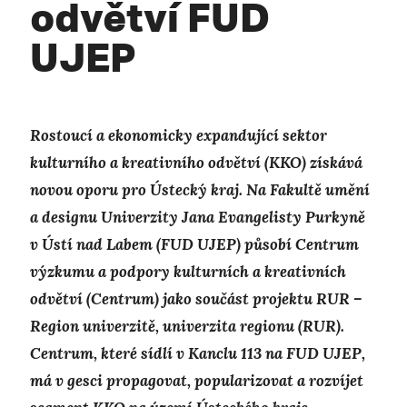
odvětví FUD
UJEP
Rostoucí a ekonomicky expandující sektor
kulturního a kreativního odvětví (KKO) získává
novou oporu pro Ústecký kraj. Na Fakultě umění
a designu Univerzity Jana Evangelisty Purkyně
v Ústí nad Labem
(FUD
UJEP) působí Centrum
výzkumu a podpory kulturních a kreativních
odvětví (Centrum) jako součást projektu RUR –
Region univerzitě, univerzita regionu (RUR
).
Centrum, které sídlí v Kanclu 113 na FUD UJEP,
má v gesci propagovat, popularizovat a rozvíjet