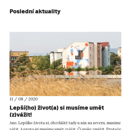
Poslední aktuality
11 / 08 / 2020
Lepší(ho) život(a) si musíme umět
(z)vážit!
Ano. Lepšího života si, obzvláště tady u nás na severu, musíme
vážit. A proto jej musíme umět zvážit. Či spíše změřit. Protože