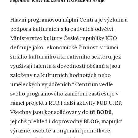
segment KKO na území Ústeckého kraje.
Hlavní programovou náplní Centra je výzkum a
podpora kulturních a kreativních odvětví.
Ministerstvo kultury České republiky KKO
definuje jako „ekonomické činnosti v rámci
širšího kulturního a kreativního sektoru, jež
využívají talentu a dovedností občanů a jsou
založeny na kulturních hodnotách nebo
uměleckých vyjádřeních.“ Centrum vedle
svého programového zaměření zastřešuje v
rámci projektu RUR i další aktivity FUD UJEP.
Všechny jsou konsolidovány do tří
BODů
,
jejichž přehled i doprovodný
BLOG
, mapující
výrazné, osobité a originální jednotlivce,