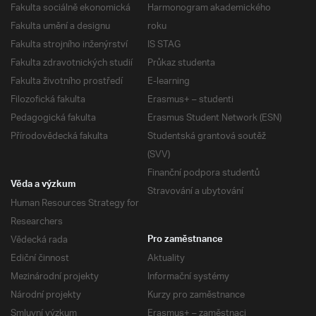
Fakulta sociálně ekonomická
Harmonogram akademického
Fakulta umění a designu
roku
Fakulta strojního inženýrství
IS STAG
Fakulta zdravotnických studií
Průkaz studenta
Fakulta životního prostředí
E-learning
Filozofická fakulta
Erasmus+ – studenti
Pedagogická fakulta
Erasmus Student Network (ESN)
Přírodovědecká fakulta
Studentská grantová soutěž
(SVV)
Finanční podpora studentů
Věda a výzkum
Stravování a ubytování
Human Resources Strategy for
Researchers
Vědecká rada
Pro zaměstnance
Ediční činnost
Aktuality
Mezinárodní projekty
Informační systémy
Národní projekty
Kurzy pro zaměstnance
Smluvní výzkum
Erasmus+ – zaměstnaci