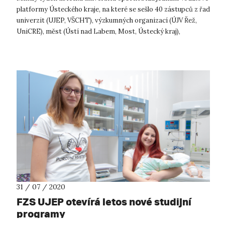
platformy Ústeckého kraje, na které se sešlo 40 zástupců z řad
univerzit (UJEP, VŠCHT), výzkumných organizací (ÚJV Řež,
UniCRE), měst (Ústí nad Labem, Most, Ústecký kraj),
dopravních podniků...
31 / 07 / 2020
FZS UJEP otevírá letos nové studijní
programy