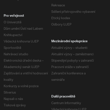
Rekreace
Sdílení přístrojového vybavení
Pro veřejnost
Etický kodex
O Univerzitě
Odbory UJEP
Dům umění Ústí nad Labem
Knihkupectví
Vědecká knihovna UJEP
Mezinárodní spolupráce
Sportoviště
Aktuální výzvy – studenti
Nahrávací studio
Aktuální výzvy – zaměstnanci
Elektronická úřední deska –
Stipendijní pobyty v zahraničí
Akademický senát UJEP
Pracovní stáže v zahraničí
Zajišťování a vnitřní hodnocení
Zahraniční konference a
kvality
semináře
Konkurzy a volné pozice
Silverius
Další pracoviště
Napsali o nás
Centrum Informatiky
Tiskové zprávy
Vědecká knihovna UJEP