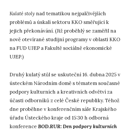
K
ulaté stoly
nad tematikou nejpalčivějších
problémů a úskalí sektoru KKO směřující k
jejich překonávání. (Již proběhlý se zaměřil na
nově otevírané studijní programy v oblasti KKO
na FUD UJEP a Fakultě sociálně ekonomické
UJEP.)
Druhý kulatý stůl se uskuteční 16. dubna 2025 v
ústeckém Národním domě s tématem současné
podpory kulturních a kreativních odvětví za
účasti odborníků z celé České republiky. Téhož
dne proběhne v konferenčním sále Krajského
úřadu Ústeckého kraje od 15:30 h odborná
konference
BOD.RUR: Den podpory kulturních