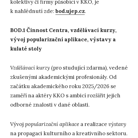
kolektivy či firmy působící v KKO, je
k nahlédnutí zde:
bod.ujep.cz
.
BOD.1
Č
innost Centra, vzdělávací kurzy,
vývoj popularizační aplikace,
výstavy a
kulaté stoly
Vzdělávací kurzy
(pro studující zdarma), vedené
zkušenými akademickými profesionály. Od
začátku akademického roku 2025/2026 se
zaměří na aktéry KKO s ambicí rozšířit jejich
odborné znalosti v dané oblasti.
Vývoj
popularizační aplikace
a realizace
výstavy
na propagaci kulturního a kreativního sektoru.