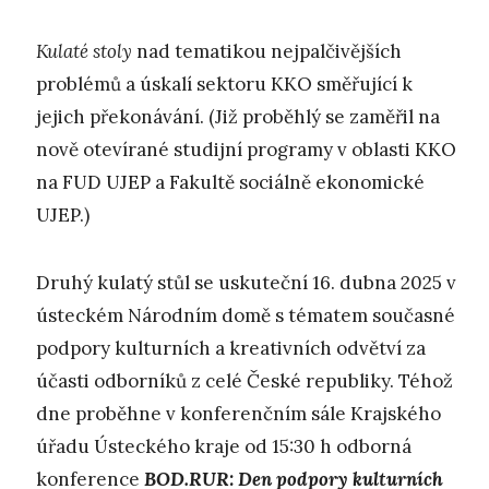
K
ulaté stoly
nad tematikou nejpalčivějších
problémů a úskalí sektoru KKO směřující k
jejich překonávání. (Již proběhlý se zaměřil na
nově otevírané studijní programy v oblasti KKO
na FUD UJEP a Fakultě sociálně ekonomické
UJEP.)
Druhý kulatý stůl se uskuteční 16. dubna 2025 v
ústeckém Národním domě s tématem současné
podpory kulturních a kreativních odvětví za
účasti odborníků z celé České republiky. Téhož
dne proběhne v konferenčním sále Krajského
úřadu Ústeckého kraje od 15:30 h odborná
konference
BOD.RUR: Den podpory kulturních