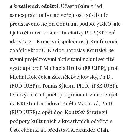
a kreativních odvětví
.
Účastníkům z řad
samospráv i odborné veřejnosti zde bude
představeno nejen Centrum podpory KKO, ale
i jeho činnost v rámci iniciativy RUR (Klíčová
aktivita 2 – Kreativní společnost). Konferenci
zahájí rektor UJEP doc. Jaroslav Koutský. Se
svými projektovými aktivitami na univerzitě
vystoupí prof. Michaela Hrubá (FF UJEP), prof.
Michal Koleček a Zdeněk Svejkovský, Ph.D.,
(FUD UJEP) a Tomáš Sýkora, Ph.D., (FSE UJEP).
O nových studijních programech zaměřených
na KKO budou mluvit Adéla Machová, Ph.D.,
(FUD UJEP) a opět doc. Koutský. Strategii
podpory kulturních a kreativních odvětví v
Ústeckém kraji představí Alexander Olah.