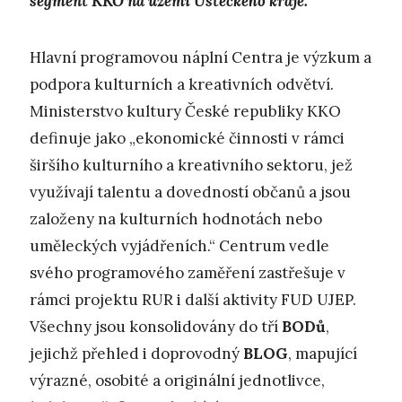
segment KKO na území Ústeckého kraje.
Hlavní programovou náplní Centra je výzkum a
podpora kulturních a kreativních odvětví.
Ministerstvo kultury České republiky KKO
definuje jako „ekonomické činnosti v rámci
širšího kulturního a kreativního sektoru, jež
využívají talentu a dovedností občanů a jsou
založeny na kulturních hodnotách nebo
uměleckých vyjádřeních.“ Centrum vedle
svého programového zaměření zastřešuje v
rámci projektu RUR i další aktivity FUD UJEP.
Všechny jsou konsolidovány do tří
BODů
,
jejichž přehled i doprovodný
BLOG
, mapující
výrazné, osobité a originální jednotlivce,