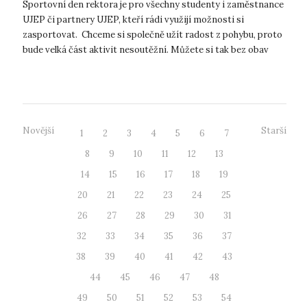
Sportovní den rektora je pro všechny studenty i zaměstnance
UJEP či partnery UJEP, kteří rádi využijí možnosti si
zasportovat. Chceme si společně užít radost z pohybu, proto
bude velká část aktivit nesoutěžní. Můžete si tak bez obav
vyzkoušet nové akt...
Novější
Starší
1
2
3
4
5
6
7
8
9
10
11
12
13
14
15
16
17
18
19
20
21
22
23
24
25
26
27
28
29
30
31
32
33
34
35
36
37
38
39
40
41
42
43
44
45
46
47
48
49
50
51
52
53
54