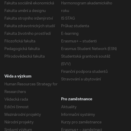
Fakulta sociálně ekonomická
Harmonogram akademického
Fakulta umění a designu
roku
Fakulta strojního inženýrství
IS STAG
Fakulta zdravotnických studií
Průkaz studenta
Fakulta životního prostředí
E-learning
Filozofická fakulta
Erasmus+ – studenti
Pedagogická fakulta
Erasmus Student Network (ESN)
Přírodovědecká fakulta
Studentská grantová soutěž
(SVV)
Finanční podpora studentů
Věda a výzkum
Stravování a ubytování
Human Resources Strategy for
Researchers
Vědecká rada
Pro zaměstnance
Ediční činnost
Aktuality
Mezinárodní projekty
Informační systémy
Národní projekty
Kurzy pro zaměstnance
Smluvní výzkum
Erasmus+ – zaměstnaci