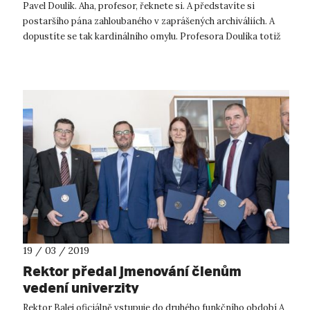
Pavel Doulík. Aha, profesor, řeknete si. A představíte si
postaršího pána zahloubaného v zaprášených archiváliích. A
dopustíte se tak kardinálního omylu. Profesora Doulíka totiž
spíše než...
19 / 03 / 2019
Rektor předal jmenování členům
vedení univerzity
Rektor Balej oficiálně vstupuje do druhého funkčního období A