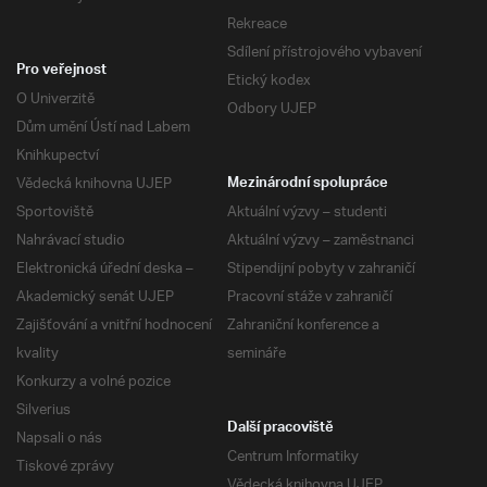
Rekreace
Sdílení přístrojového vybavení
Pro veřejnost
Etický kodex
O Univerzitě
Odbory UJEP
Dům umění Ústí nad Labem
Knihkupectví
Vědecká knihovna UJEP
Mezinárodní spolupráce
Sportoviště
Aktuální výzvy – studenti
Nahrávací studio
Aktuální výzvy – zaměstnanci
Elektronická úřední deska –
Stipendijní pobyty v zahraničí
Akademický senát UJEP
Pracovní stáže v zahraničí
Zajišťování a vnitřní hodnocení
Zahraniční konference a
kvality
semináře
Konkurzy a volné pozice
Silverius
Další pracoviště
Napsali o nás
Centrum Informatiky
Tiskové zprávy
Vědecká knihovna UJEP