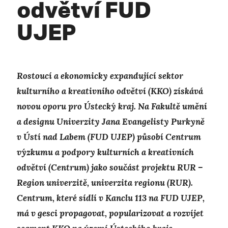
odvětví FUD
UJEP
Rostoucí a ekonomicky expandující sektor
kulturního a kreativního odvětví (KKO) získává
novou oporu pro Ústecký kraj. Na Fakultě umění
a designu Univerzity Jana Evangelisty Purkyně
v Ústí nad Labem
(FUD
UJEP) působí Centrum
výzkumu a podpory kulturních a kreativních
odvětví (Centrum) jako součást projektu RUR –
Region univerzitě, univerzita regionu (RUR
).
Centrum, které sídlí v Kanclu 113 na FUD UJEP,
má v gesci propagovat, popularizovat a rozvíjet