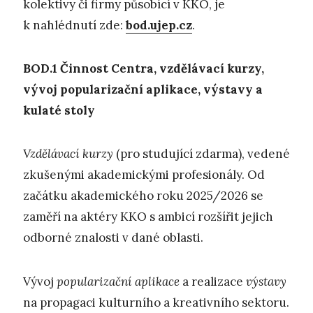
kolektivy či firmy působící v KKO, je
k nahlédnutí zde:
bod.ujep.cz
.
BOD.1
Č
innost Centra, vzdělávací kurzy,
vývoj popularizační aplikace,
výstavy a
kulaté stoly
Vzdělávací kurzy
(pro studující zdarma), vedené
zkušenými akademickými profesionály. Od
začátku akademického roku 2025/2026 se
zaměří na aktéry KKO s ambicí rozšířit jejich
odborné znalosti v dané oblasti.
Vývoj
popularizační aplikace
a realizace
výstavy
na propagaci kulturního a kreativního sektoru.